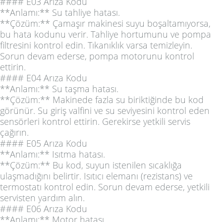
#### E03 Arıza Kodu
**Anlamı:** Su tahliye hatası.
**Çözüm:** Çamaşır makinesi suyu boşaltamıyorsa,
bu hata kodunu verir. Tahliye hortumunu ve pompa
filtresini kontrol edin. Tıkanıklık varsa temizleyin.
Sorun devam ederse, pompa motorunu kontrol
ettirin.
#### E04 Arıza Kodu
**Anlamı:** Su taşma hatası.
**Çözüm:** Makinede fazla su biriktiğinde bu kod
görünür. Su giriş valfini ve su seviyesini kontrol eden
sensörleri kontrol ettirin. Gerekirse yetkili servis
çağırın.
#### E05 Arıza Kodu
**Anlamı:** Isıtma hatası.
**Çözüm:** Bu kod, suyun istenilen sıcaklığa
ulaşmadığını belirtir. Isıtıcı elemanı (rezistans) ve
termostatı kontrol edin. Sorun devam ederse, yetkili
servisten yardım alın.
#### E06 Arıza Kodu
**Anlamı:** Motor hatası.