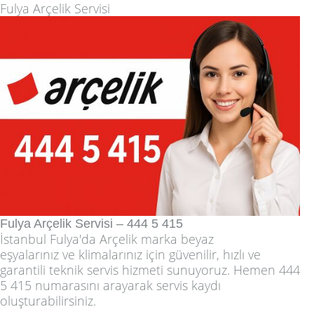
Fulya Arçelik Servisi
Fulya Arçelik Servisi – 444 5 415
İstanbul Fulya'da
Arçelik marka beyaz
eşyalarınız
ve
klimalarınız
için güvenilir, hızlı ve
garantili teknik servis hizmeti sunuyoruz. Hemen
444
5 415
numarasını arayarak servis kaydı
oluşturabilirsiniz.