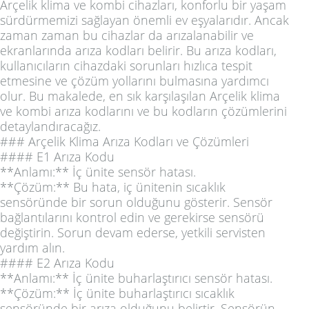
Arçelik klima ve kombi cihazları, konforlu bir yaşam
sürdürmemizi sağlayan önemli ev eşyalarıdır. Ancak
zaman zaman bu cihazlar da arızalanabilir ve
ekranlarında arıza kodları belirir. Bu arıza kodları,
kullanıcıların cihazdaki sorunları hızlıca tespit
etmesine ve çözüm yollarını bulmasına yardımcı
olur. Bu makalede, en sık karşılaşılan Arçelik klima
ve kombi arıza kodlarını ve bu kodların çözümlerini
detaylandıracağız.
### Arçelik Klima Arıza Kodları ve Çözümleri
#### E1 Arıza Kodu
**Anlamı:** İç ünite sensör hatası.
**Çözüm:** Bu hata, iç ünitenin sıcaklık
sensöründe bir sorun olduğunu gösterir. Sensör
bağlantılarını kontrol edin ve gerekirse sensörü
değiştirin. Sorun devam ederse, yetkili servisten
yardım alın.
#### E2 Arıza Kodu
**Anlamı:** İç ünite buharlaştırıcı sensör hatası.
**Çözüm:** İç ünite buharlaştırıcı sıcaklık
sensöründe bir arıza olduğunu belirtir. Sensörün