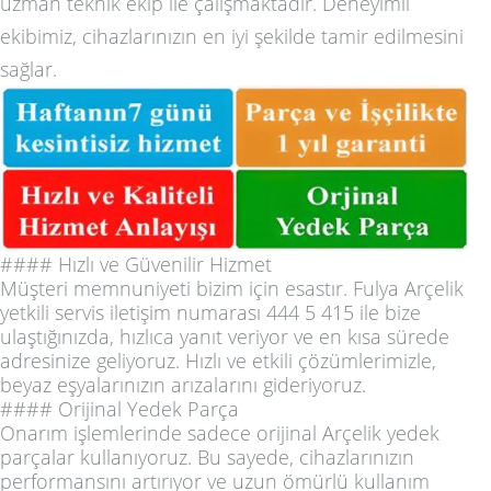
uzman teknik ekip ile çalışmaktadır. Deneyimli
ekibimiz, cihazlarınızın en iyi şekilde tamir edilmesini
sağlar.
#### Hızlı ve Güvenilir Hizmet
Müşteri memnuniyeti bizim için esastır. Fulya Arçelik
yetkili servis iletişim numarası 444 5 415 ile bize
ulaştığınızda, hızlıca yanıt veriyor ve en kısa sürede
adresinize geliyoruz. Hızlı ve etkili çözümlerimizle,
beyaz eşyalarınızın arızalarını gideriyoruz.
#### Orijinal Yedek Parça
Onarım işlemlerinde sadece orijinal Arçelik yedek
parçalar kullanıyoruz. Bu sayede, cihazlarınızın
performansını artırıyor ve uzun ömürlü kullanım