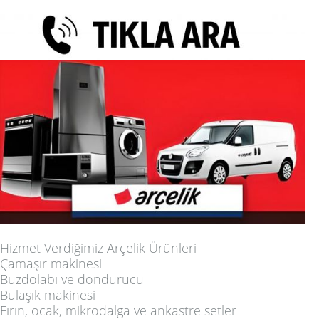
Hizmet Verdiğimiz Arçelik Ürünleri
Çamaşır makinesi
Buzdolabı ve dondurucu
Bulaşık makinesi
Fırın, ocak, mikrodalga ve ankastre setler