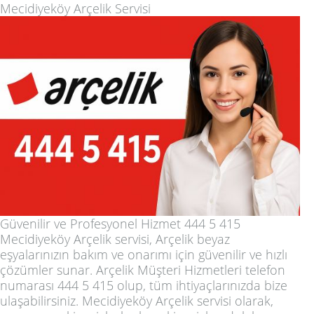
Mecidiyeköy Arçelik Servisi
Güvenilir ve Profesyonel Hizmet 444 5 415
Mecidiyeköy Arçelik servisi, Arçelik beyaz
eşyalarınızın bakım ve onarımı için güvenilir ve hızlı
çözümler sunar. Arçelik Müşteri Hizmetleri telefon
numarası 444 5 415 olup, tüm ihtiyaçlarınızda bize
ulaşabilirsiniz. Mecidiyeköy Arçelik servisi olarak,