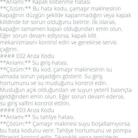
**Anlamı:** Kapak kilitlenme hatası.
**Çözüm:** Bu hata kodu, çamaşır makinesinin
kapağının düzgün şekilde kapanmadığını veya kapak
kilidinde bir sorun olduğunu belirtir. İlk olarak,
kapağın tamamen kapalı olduğundan emin olun.
Eğer sorun devam ediyorsa, kapak kilit
mekanizmasını kontrol edin ve gerekirse servis
çağırın.
#### E02 Arıza Kodu
**Anlamı:** Su giriş hatası.
**Çözüm:** Bu kod, çamaşır makinesinin su
almada sorun yaşadığını gösterir. Su giriş
hortumunu ve su musluğunu kontrol edin.
Musluğun açık olduğundan ve suyun yeterli basınçta
geldiğinden emin olun. Eğer sorun devam ederse,
su giriş valfini kontrol ettirin.
#### E03 Arıza Kodu
**Anlamı:** Su tahliye hatası.
**Çözüm:** Çamaşır makinesi suyu boşaltamıyorsa,
bu hata kodunu verir. Tahliye hortumunu ve pompa
filtresini kontrol edin. Tıkanıklık varsa temizleyin.