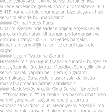
Mecidiyeköy Arçelik klima servisi olarak en kısa
sürede adresinize gelerek sorunu çözmekteyiz. 444
5 415 numaralı telefonumuzdan bize ulaşarak hızlı
servis talebinde bulunabilirsiniz.
#### Orijinal Yedek Parça
Onarım işlemlerinde sadece orijinal Arçelik yedek
parçaları kullanarak, cihazınızın performansını ve
ömrünü uzatıyoruz. Orijinal yedek parçalar,
klimanızın verimliliğini artırır ve enerji tasarrufu
sağlar.
#### Uygun Fiyatlar ve Garanti
Hizmetlerimizi en uygun fiyatlarla sunarak, bütçenize
dost çözümler üretiyoruz. Mecidiyeköy Arçelik klima
servisi olarak, yapılan her işlem için garanti
sunmaktayız. Bu sayede, olası arızalarda ekstra
masraf yapmadan hizmet alabilirsiniz.
### Mecidiyeköy Arçelik Klima Servisi Hizmetleri
- **Klima Bakımı:** Düzenli klima bakımı, cihazınızın
verimli çalışmasını sağlar ve enerji tasarrufu
yapmanıza yardımcı olur. Mecidiyeköy Arçelik klima
servisi olarak, kapsamlı bakım hizmeti sunmaktayız.