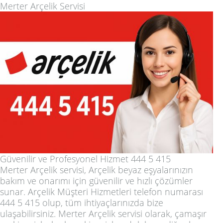
Merter Arçelik Servisi
Güvenilir ve Profesyonel Hizmet 444 5 415
Merter Arçelik servisi, Arçelik beyaz eşyalarınızın
bakım ve onarımı için güvenilir ve hızlı çözümler
sunar. Arçelik Müşteri Hizmetleri telefon numarası
444 5 415 olup, tüm ihtiyaçlarınızda bize
ulaşabilirsiniz. Merter Arçelik servisi olarak, çamaşır