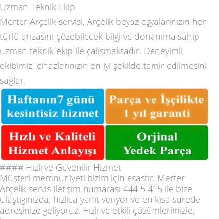
Uzman Teknik Ekip
Merter Arçelik servisi, Arçelik beyaz eşyalarınızın her
türlü arızasını çözebilecek bilgi ve donanıma sahip
uzman teknik ekip ile çalışmaktadır. Deneyimli
ekibimiz, cihazlarınızın en iyi şekilde tamir edilmesini
sağlar.
#### Hızlı ve Güvenilir Hizmet
Müşteri memnuniyeti bizim için esastır. Merter
Arçelik servis iletişim numarası 444 5 415 ile bize
ulaştığınızda, hızlıca yanıt veriyor ve en kısa sürede
adresinize geliyoruz. Hızlı ve etkili çözümlerimizle,