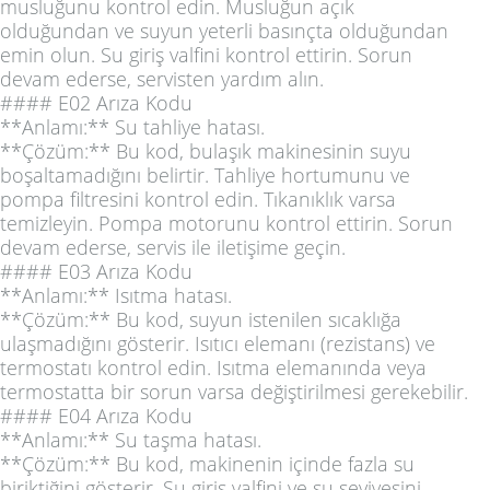
musluğunu kontrol edin. Musluğun açık
olduğundan ve suyun yeterli basınçta olduğundan
emin olun. Su giriş valfini kontrol ettirin. Sorun
devam ederse, servisten yardım alın.
#### E02 Arıza Kodu
**Anlamı:** Su tahliye hatası.
**Çözüm:** Bu kod, bulaşık makinesinin suyu
boşaltamadığını belirtir. Tahliye hortumunu ve
pompa filtresini kontrol edin. Tıkanıklık varsa
temizleyin. Pompa motorunu kontrol ettirin. Sorun
devam ederse, servis ile iletişime geçin.
#### E03 Arıza Kodu
**Anlamı:** Isıtma hatası.
**Çözüm:** Bu kod, suyun istenilen sıcaklığa
ulaşmadığını gösterir. Isıtıcı elemanı (rezistans) ve
termostatı kontrol edin. Isıtma elemanında veya
termostatta bir sorun varsa değiştirilmesi gerekebilir.
#### E04 Arıza Kodu
**Anlamı:** Su taşma hatası.
**Çözüm:** Bu kod, makinenin içinde fazla su
biriktiğini gösterir. Su giriş valfini ve su seviyesini