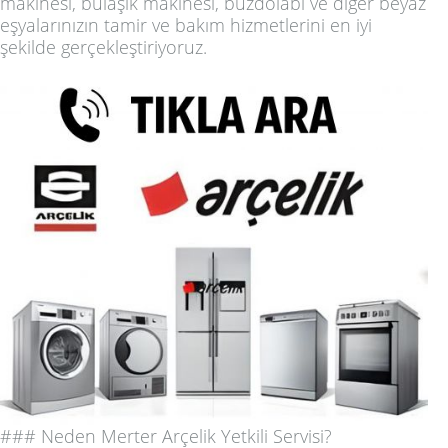
makinesi, bulaşık makinesi, buzdolabı ve diğer beyaz
eşyalarınızın tamir ve bakım hizmetlerini en iyi
şekilde gerçekleştiriyoruz.
### Neden Merter Arçelik Yetkili Servisi?