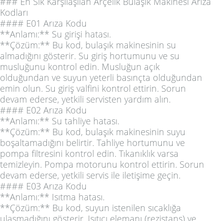
### En Sık Karşılaşılan Arçelik Bulaşık Makinesi Arıza
Kodları
#### E01 Arıza Kodu
**Anlamı:** Su girişi hatası.
**Çözüm:** Bu kod, bulaşık makinesinin su
almadığını gösterir. Su giriş hortumunu ve su
musluğunu kontrol edin. Musluğun açık
olduğundan ve suyun yeterli basınçta olduğundan
emin olun. Su giriş valfini kontrol ettirin. Sorun
devam ederse, yetkili servisten yardım alın.
#### E02 Arıza Kodu
**Anlamı:** Su tahliye hatası.
**Çözüm:** Bu kod, bulaşık makinesinin suyu
boşaltamadığını belirtir. Tahliye hortumunu ve
pompa filtresini kontrol edin. Tıkanıklık varsa
temizleyin. Pompa motorunu kontrol ettirin. Sorun
devam ederse, yetkili servis ile iletişime geçin.
#### E03 Arıza Kodu
**Anlamı:** Isıtma hatası.
**Çözüm:** Bu kod, suyun istenilen sıcaklığa
ulaşmadığını gösterir. Isıtıcı elemanı (rezistans) ve