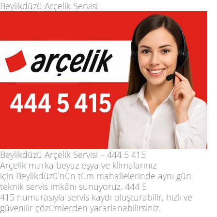
Beylikdüzü Arçelik Servisi
Beylikdüzü Arçelik Servisi – 444 5 415
Arçelik marka beyaz eşya ve klimalarınız
için
Beylikdüzü’nün tüm mahallelerinde
aynı gün
teknik servis
imkânı sunuyoruz.
444 5
415
numarasıyla servis kaydı oluşturabilir, hızlı ve
güvenilir çözümlerden yararlanabilirsiniz.