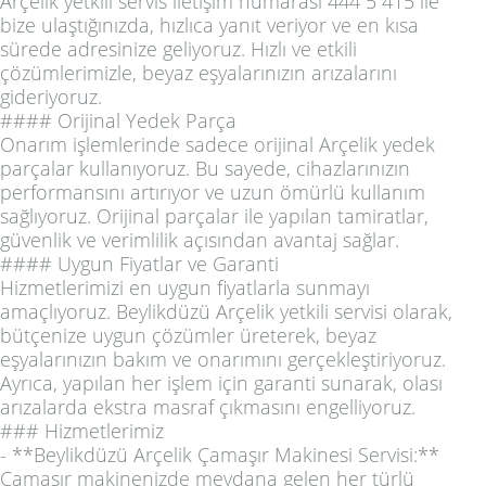
Arçelik yetkili servis iletişim numarası 444 5 415 ile
bize ulaştığınızda, hızlıca yanıt veriyor ve en kısa
sürede adresinize geliyoruz. Hızlı ve etkili
çözümlerimizle, beyaz eşyalarınızın arızalarını
gideriyoruz.
#### Orijinal Yedek Parça
Onarım işlemlerinde sadece orijinal Arçelik yedek
parçalar kullanıyoruz. Bu sayede, cihazlarınızın
performansını artırıyor ve uzun ömürlü kullanım
sağlıyoruz. Orijinal parçalar ile yapılan tamiratlar,
güvenlik ve verimlilik açısından avantaj sağlar.
#### Uygun Fiyatlar ve Garanti
Hizmetlerimizi en uygun fiyatlarla sunmayı
amaçlıyoruz. Beylikdüzü Arçelik yetkili servisi olarak,
bütçenize uygun çözümler üreterek, beyaz
eşyalarınızın bakım ve onarımını gerçekleştiriyoruz.
Ayrıca, yapılan her işlem için garanti sunarak, olası
arızalarda ekstra masraf çıkmasını engelliyoruz.
### Hizmetlerimiz
- **Beylikdüzü Arçelik Çamaşır Makinesi Servisi:**
Çamaşır makinenizde meydana gelen her türlü