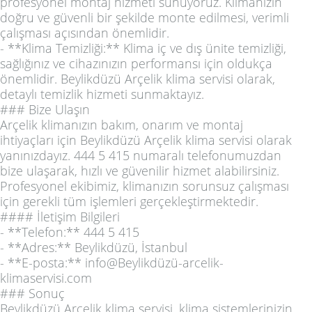
profesyonel montaj hizmeti sunuyoruz. Klimanızın
doğru ve güvenli bir şekilde monte edilmesi, verimli
çalışması açısından önemlidir.
- **Klima Temizliği:** Klima iç ve dış ünite temizliği,
sağlığınız ve cihazınızın performansı için oldukça
önemlidir. Beylikdüzü Arçelik klima servisi olarak,
detaylı temizlik hizmeti sunmaktayız.
### Bize Ulaşın
Arçelik klimanızın bakım, onarım ve montaj
ihtiyaçları için Beylikdüzü Arçelik klima servisi olarak
yanınızdayız. 444 5 415 numaralı telefonumuzdan
bize ulaşarak, hızlı ve güvenilir hizmet alabilirsiniz.
Profesyonel ekibimiz, klimanızın sorunsuz çalışması
için gerekli tüm işlemleri gerçekleştirmektedir.
#### İletişim Bilgileri
- **Telefon:** 444 5 415
- **Adres:** Beylikdüzü, İstanbul
- **E-posta:** info@Beylikdüzü-arcelik-
klimaservisi.com
### Sonuç
Beylikdüzü Arçelik klima servisi, klima sistemlerinizin