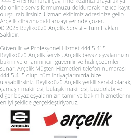
444 5 415
numaralı çağrı merkezimizi arayarak ya
da
online servis formumuzu
doldurarak hızlıca kayıt
oluşturabilirsiniz. Uzman ekibimiz adresinize gelip
Arçelik cihazınızdaki arızayı yerinde çözer.
© 2025 Beylikdüzü Arçelik Servisi – Tüm Hakları
Saklıdır.
Güvenilir ve Profesyonel Hizmet 444 5 415
Beylikdüzü Arçelik servisi, Arçelik beyaz eşyalarınızın
bakım ve onarımı için güvenilir ve hızlı çözümler
sunar. Arçelik Müşteri Hizmetleri telefon numarası
444 5 415 olup, tüm ihtiyaçlarınızda bize
ulaşabilirsiniz. Beylikdüzü Arçelik yetkili servisi olarak,
çamaşır makinesi, bulaşık makinesi, buzdolabı ve
diğer beyaz eşyalarınızın tamir ve bakım hizmetlerini
en iyi şekilde gerçekleştiriyoruz.