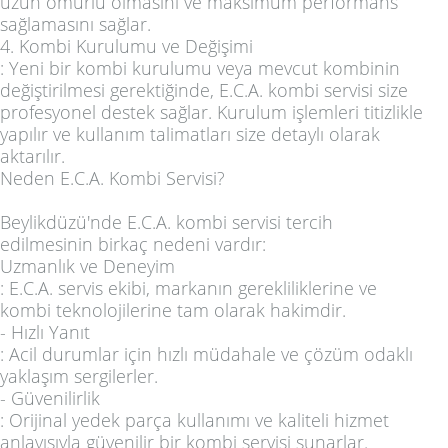
uzun ömürlü olmasını ve maksimum performans
sağlamasını sağlar.
4.
Kombi Kurulumu ve Değişimi
: Yeni bir kombi kurulumu veya mevcut kombinin
değiştirilmesi gerektiğinde, E.C.A. kombi servisi size
profesyonel destek sağlar. Kurulum işlemleri titizlikle
yapılır ve kullanım talimatları size detaylı olarak
aktarılır.
Neden E.C.A. Kombi Servisi?
Beylikdüzü'nde E.C.A. kombi servisi tercih
edilmesinin birkaç nedeni vardır:
Uzmanlık ve Deneyim
: E.C.A. servis ekibi, markanın gerekliliklerine ve
kombi teknolojilerine tam olarak hakimdir.
-
Hızlı Yanıt
: Acil durumlar için hızlı müdahale ve çözüm odaklı
yaklaşım sergilerler.
-
Güvenilirlik
: Orijinal yedek parça kullanımı ve kaliteli hizmet
anlayışıyla güvenilir bir kombi servisi sunarlar.