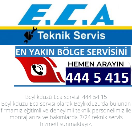
Beylikdüzü Eca servisi
444 54 15
Beylikdüzü Eca servisi
olarak Beylikdüzü'da bulunan
firmamız eğitimli ve deneyimli teknik personelimiz ile
montaj arıza ve bakımlarda 7/24 teknik servis
hizmeti sunmaktayız.