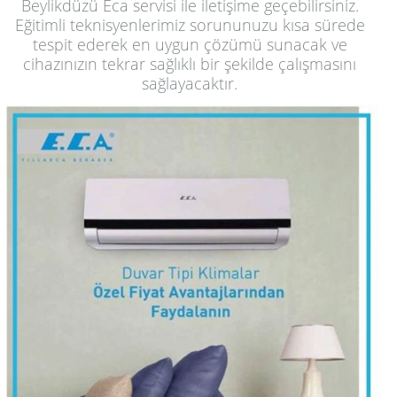
Beylikdüzü Eca servisi ile iletişime geçebilirsiniz.
Eğitimli teknisyenlerimiz sorununuzu kısa sürede
tespit ederek en uygun çözümü sunacak ve
cihazınızın tekrar sağlıklı bir şekilde çalışmasını
sağlayacaktır.