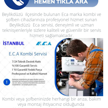
Beylikdüzü ilçesinde bulunan Eca marka kombi ve
şofben cihazlarınıza profesyonel hizmet sunan
Beylikdüzü Eca servisi, deneyimli ve uzman
teknisyenleriyle sizlere kaliteli ve güvenilir bir servis
hizmeti sağlamaktadır.
Kombi veya şofbeninizde herhangi bir arıza, bakım
veya montaj ihtiyacınız olduğunda