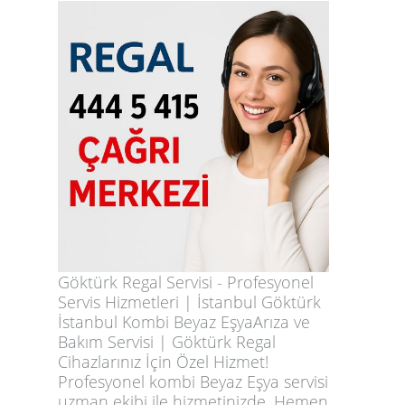
Göktürk Regal Servisi - Profesyonel
Servis Hizmetleri | İstanbul Göktürk
İstanbul Kombi Beyaz EşyaArıza ve
Bakım Servisi | Göktürk Regal
Cihazlarınız İçin Özel Hizmet!
Profesyonel kombi Beyaz Eşya servisi
uzman ekibi ile hizmetinizde. Hemen