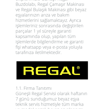
Buzdolabı, Regal Çamaşır Makinası
ve Regal Bulaşık Makinası gibi beyaz
eşyalarınızın arıza ve bakım
hizmetlerini sağlamaktayız. Ayrıca
işlemleriniz sonrasında değiştirilen
parçalar 1 yıl süreyle garanti
kapsamında olup, yapılan tüm
işlemlerde bilgilendirme ve garanti
fişi whatsapp veya e-posta yoluyla
tarafınıza iletilmektedir.
1.1. Firma Tanıtımı
Güneşli Regal Servisi olarak haftanın
7 günü sunduğumuz beyaz eşya
teknik servis hizmetiyle tüm marka