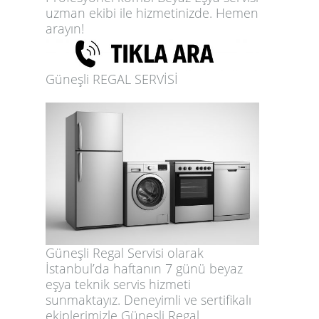
uzman ekibi ile hizmetinizde. Hemen
arayın!
Güneşli REGAL SERVİSİ
Güneşli Regal Servisi olarak
İstanbul’da haftanın 7 günü beyaz
eşya teknik servis hizmeti
sunmaktayız. Deneyimli ve sertifikalı
ekiplerimizle Güneşli Regal