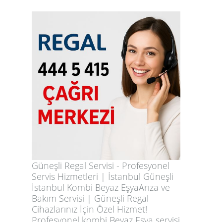
Güneşli Regal Servisi - Profesyonel
Servis Hizmetleri | İstanbul Güneşli
İstanbul Kombi Beyaz EşyaArıza ve
Bakım Servisi | Güneşli Regal
Cihazlarınız İçin Özel Hizmet!
Profesyonel kombi Beyaz Eşya servisi