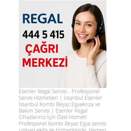
Esenler Regal Servisi - Profesyonel
Servis Hizmetleri | İstanbul Esenler
İstanbul Kombi Beyaz EşyaArıza ve
Bakım Servisi | Esenler Regal
Cihazlarınız İçin Özel Hizmet!
Profesyonel kombi Beyaz Eşya servisi
uzman ekibi ile hizmetinizde. Hemen