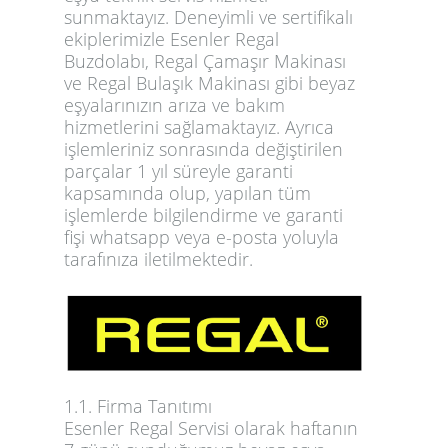
sunmaktayız. Deneyimli ve sertifikalı
ekiplerimizle Esenler Regal
Buzdolabı, Regal Çamaşır Makinası
ve Regal Bulaşık Makinası gibi beyaz
eşyalarınızın arıza ve bakım
hizmetlerini sağlamaktayız. Ayrıca
işlemleriniz sonrasında değiştirilen
parçalar 1 yıl süreyle garanti
kapsamında olup, yapılan tüm
işlemlerde bilgilendirme ve garanti
fişi whatsapp veya e-posta yoluyla
tarafınıza iletilmektedir.
1.1. Firma Tanıtımı
Esenler Regal Servisi olarak haftanın