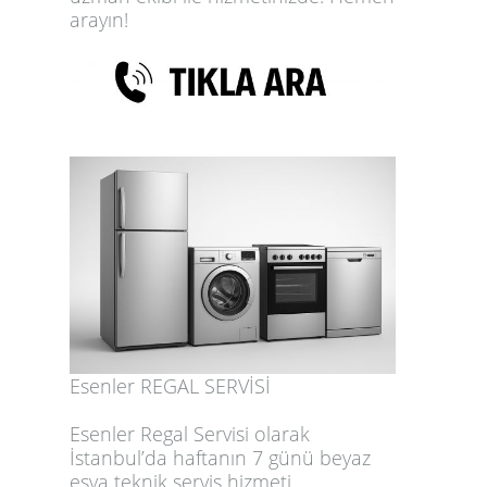
arayın!
Esenler REGAL SERVİSİ
Esenler Regal Servisi olarak
İstanbul’da haftanın 7 günü beyaz
eşya teknik servis hizmeti