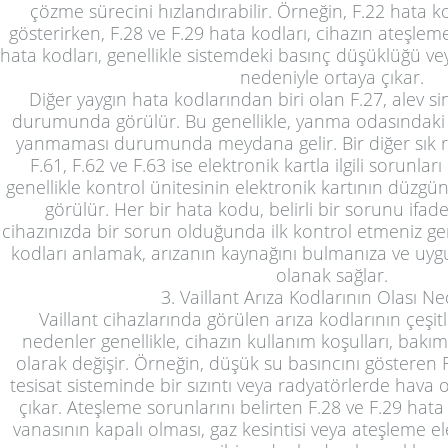
çözme sürecini hızlandırabilir. Örneğin, F.22 hata 
gösterirken, F.28 ve F.29 hata kodları, cihazın ateşlem
hata kodları, genellikle sistemdeki basınç düşüklüğü vey
nedeniyle ortaya çıkar.
Diğer yaygın hata kodlarından biri olan F.27, alev s
durumunda görülür. Bu genellikle, yanma odasındaki 
yanmaması durumunda meydana gelir. Bir diğer sık 
F.61, F.62 ve F.63 ise elektronik kartla ilgili sorunlar
genellikle kontrol ünitesinin elektronik kartının dü
görülür. Her bir hata kodu, belirli bir sorunu ifa
cihazınızda bir sorun olduğunda ilk kontrol etmeniz ge
kodları anlamak, arızanın kaynağını bulmanıza ve u
olanak sağlar.
3. Vaillant Arıza Kodlarının Olası Ne
Vaillant cihazlarında görülen arıza kodlarının çeşitl
nedenler genellikle, cihazın kullanım koşulları, bak
olarak değişir. Örneğin, düşük su basıncını gösteren F
tesisat sisteminde bir sızıntı veya radyatörlerde hav
çıkar. Ateşleme sorunlarını belirten F.28 ve F.29 hata 
vanasının kapalı olması, gaz kesintisi veya ateşleme 