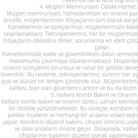
4. Müşteri Memnuniyeti Odaklı Hizmet 
Müşteri memnuniyeti, hizmetlerimizin en önemli parça
öncelik, müşterilerimizin ihtiyaçlarını tam olarak karş
hizmetlerimizi ve süreçlerimizi, müşterilerimizin bekl
tasarlamaktayız. Teknisyenlerimiz, her bir müşterimi
ihtiyaçlarını dikkatlice dinler, sorunlarına en etkili çözü
çalışır.
Hizmetlerimizde kalite ve güvenilirlikten ödün verme
maksimuma çıkarmaya odaklanmaktayız. Müşteriler
onarım süreçlerini sorunsuz ve rahat bir şekilde dene
önemlidir. Bu nedenle, teknisyenlerimiz, sürecin her a
açık ve dürüst bir iletişim içerisinde olur. Müşterilerim
kalitesi, bize olan güvenlerini arttırır ve bu da bizi
5. Vaillant Kombi Bakım ve Onarım
Vaillant kombi bakım ve onarım süreci, uzman teknisy
bir titizlikle yürütülmektedir. Bu süreçte, kombinin t
şekilde incelenir ve herhangi bir arızanın erken teşhis
yapılır. Kombinin düzenli bakımı, cihazın ömrünü uzatır, 
ve olası arızaların önüne geçer. Dolayısıyla, Vailla
cihazlarının bakımını düzenli olarak yaptırmala