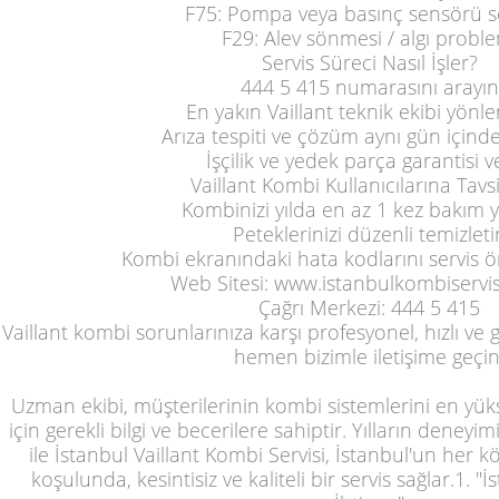
F75: Pompa veya basınç sensörü 
F29: Alev sönmesi / algı probl
Servis Süreci Nasıl İşler?
444 5 415 numarasını arayın
En yakın Vaillant teknik ekibi yönlen
Arıza tespiti ve çözüm aynı gün içinde
İşçilik ve yedek parça garantisi ve
Vaillant Kombi Kullanıcılarına Tavsi
Kombinizi yılda en az 1 kez bakım y
Peteklerinizi düzenli temizleti
Kombi ekranındaki hata kodlarını servis ö
Web Sitesi:
www.istanbulkombiservi
Çağrı Merkezi: 444 5 415
Vaillant kombi sorunlarınıza karşı profesyonel, hızlı ve 
hemen bizimle iletişime geçin
Uzman ekibi, müşterilerinin kombi sistemlerini en yükse
için gerekli bilgi ve becerilere sahiptir. Yılların deneyim
ile İstanbul Vaillant Kombi Servisi, İstanbul'un her 
koşulunda, kesintisiz ve kaliteli bir servis sağlar.1. "