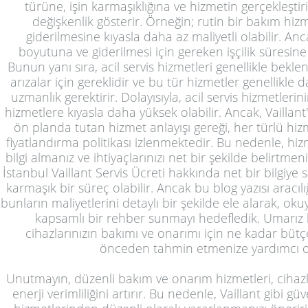
türüne, işin karmaşıklığına ve hizmetin gerçekleştiri
değişkenlik gösterir. Örneğin; rutin bir bakım hizme
giderilmesine kıyasla daha az maliyetli olabilir. A
boyutuna ve giderilmesi için gereken işçilik süresine 
Bunun yanı sıra, acil servis hizmetleri genellikle bek
arızalar için gereklidir ve bu tür hizmetler genellikle
uzmanlık gerektirir. Dolayısıyla, acil servis hizmetlerini
hizmetlere kıyasla daha yüksek olabilir. Ancak, Vaillan
ön planda tutan hizmet anlayışı gereği, her türlü hiz
fiyatlandırma politikası izlenmektedir. Bu nedenle, h
bilgi almanız ve ihtiyaçlarınızı net bir şekilde belirtme
İstanbul Vaillant Servis Ücreti hakkında net bir bilgiye s
karmaşık bir süreç olabilir. Ancak bu blog yazısı aracılığı
bunların maliyetlerini detaylı bir şekilde ele alarak, o
kapsamlı bir rehber sunmayı hedefledik. Umarız ki 
cihazlarınızın bakımı ve onarımı için ne kadar bütç
önceden tahmin etmenize yardımcı o
Unutmayın, düzenli bakım ve onarım hizmetleri, cihazl
enerji verimliliğini artırır. Bu nedenle, Vaillant gibi gü