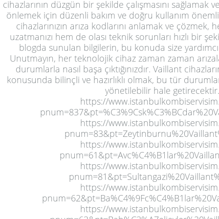
cihazlarının düzgün bir şekilde çalışmasını sağlamak ve
önlemek için düzenli bakım ve doğru kullanım önemlid
cihazlarınızın arıza kodlarını anlamak ve çözmek, 
uzatmanızı hem de olası teknik sorunları hızlı bir şek
blogda sunulan bilgilerin, bu konuda size yardımcı
Unutmayın, her teknolojik cihaz zaman zaman arızala
durumlarla nasıl başa çıktığınızdır. Vaillant cihazlar
konusunda bilinçli ve hazırlıklı olmak, bu tür durumla
yönetilebilir hale getirecektir
https://www.istanbulkombiservisim
pnum=837&pt=%C3%9Csk%C3%BCdar%20Vail
https://www.istanbulkombiservisim
pnum=83&pt=Zeytinburnu%20Vaillant%
https://www.istanbulkombiservisim
pnum=61&pt=Avc%C4%B1lar%20Vaillant
https://www.istanbulkombiservisim
pnum=81&pt=Sultangazi%20Vaillant%
https://www.istanbulkombiservisim
pnum=62&pt=Ba%C4%9Fc%C4%B1lar%20Vail
https://www.istanbulkombiservisim