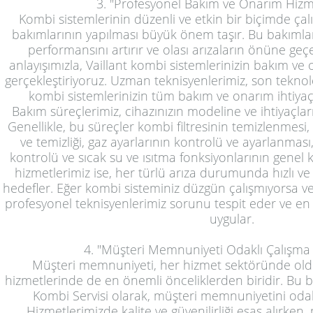
3. "Profesyonel Bakım ve Onarım Hizm
Kombi sistemlerinin düzenli ve etkin bir biçimde çalı
bakımlarının yapılması büyük önem taşır. Bu bakımlar
performansını artırır ve olası arızaların önüne geç
anlayışımızla, Vaillant kombi sistemlerinizin bakım ve on
gerçekleştiriyoruz. Uzman teknisyenlerimiz, son teknol
kombi sistemlerinizin tüm bakım ve onarım ihtiyaçl
Bakım süreçlerimiz, cihazınızın modeline ve ihtiyaçların
Genellikle, bu süreçler kombi filtresinin temizlenmes
ve temizliği, gaz ayarlarının kontrolü ve ayarlanması,
kontrolü ve sıcak su ve ısıtma fonksiyonlarının genel
hizmetlerimiz ise, her türlü arıza durumunda hızlı v
hedefler. Eğer kombi sisteminiz düzgün çalışmıyorsa vey
profesyonel teknisyenlerimiz sorunu tespit eder ve
uygular.
4. "Müşteri Memnuniyeti Odaklı Çalışma 
Müşteri memnuniyeti, her hizmet sektöründe oldu
hizmetlerinde de en önemli önceliklerden biridir. Bu b
Kombi Servisi olarak, müşteri memnuniyetini oda
Hizmetlerimizde kalite ve güvenilirliği esas alırken, 