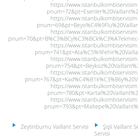
https://www.istanbulkombiservisim
pnum=72&pt=Esenler%20Vaillant%20
https://www.istanbulkombiservisim
pnum=69&pt=Beyo%C4%9Flu%20Vaillant
https://www.istanbulkombiservisim
pnum=70&pt=B%C3%BCy%C3%BCk%C3%A7ekmece%2
https://www.istanbulkombiservisim
pnum=741&pt=Ata%C5%9Fehir%20Vaillan
https://www.istanbulkombiservisim
pnum=754&pt=Beykoz%20Vaillant%2
https://www.istanbulkombiservisim
pnum=767&pt=Kad%C4%B1k%C3%B6y%20Vail
https://www.istanbulkombiservisim
pnum=780&pt=Kartal%20Vaillant%20
https://www.istanbulkombiservisim
pnum=793&pt=Maltepe%20Vaillant%2
Zeytinburnu Vaillant Servisi
Şişli Vaillant Se
Servisi