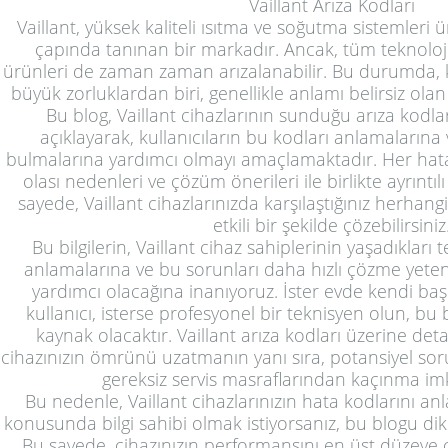
Vaillant Arıza Kodları
Vaillant, yüksek kaliteli ısıtma ve soğutma sistemler
çapında tanınan bir markadır. Ancak, tüm teknolojik 
ürünleri de zaman zaman arızalanabilir. Bu durumda, kul
büyük zorluklardan biri, genellikle anlamı belirsiz ola
Bu blog, Vaillant cihazlarının sunduğu arıza kodları
açıklayarak, kullanıcıların bu kodları anlamaların
bulmalarına yardımcı olmayı amaçlamaktadır. Her hata
olası nedenleri ve çözüm önerileri ile birlikte ayrıntıl
sayede, Vaillant cihazlarınızda karşılaştığınız herhang
etkili bir şekilde çözebilirsiniz
Bu bilgilerin, Vaillant cihaz sahiplerinin yaşadıkları 
anlamalarına ve bu sorunları daha hızlı çözme yetene
yardımcı olacağına inanıyoruz. İster evde kendi ba
kullanıcı, isterse profesyonel bir teknisyen olun, bu b
kaynak olacaktır. Vaillant arıza kodları üzerine deta
cihazınızın ömrünü uzatmanın yanı sıra, potansiyel sor
gereksiz servis masraflarından kaçınma im
Bu nedenle, Vaillant cihazlarınızın hata kodlarını 
konusunda bilgi sahibi olmak istiyorsanız, bu blogu dik
Bu sayede, cihazınızın performansını en üst düzeye çı