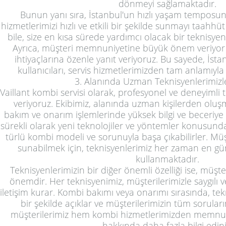
dönmeyi sağlamaktadır.
Bunun yanı sıra, İstanbul'un hızlı yaşam temposun
hizmetlerimizi hızlı ve etkili bir şekilde sunmayı taahh
bile, size en kısa sürede yardımcı olacak bir teknisye
Ayrıca, müşteri memnuniyetine büyük önem veriyor 
ihtiyaçlarına özenle yanıt veriyoruz. Bu sayede, İsta
kullanıcıları, servis hizmetlerimizden tam anlamıy
3. Alanında Uzman Teknisyenlerimizl
Vaillant kombi servisi olarak, profesyonel ve deneyimli 
veriyoruz. Ekibimiz, alanında uzman kişilerden oluş
bakım ve onarım işlemlerinde yüksek bilgi ve beceriye s
sürekli olarak yeni teknolojiler ve yöntemler konusunda
türlü kombi modeli ve sorunuyla başa çıkabilirler. Müşt
sunabilmek için, teknisyenlerimiz her zaman en gün
kullanmaktadır.
Teknisyenlerimizin bir diğer önemli özelliği ise, müşte
önemdir. Her teknisyenimiz, müşterilerimizle saygılı v
iletişim kurar. Kombi bakımı veya onarımı sırasında, tek
bir şekilde açıklar ve müşterilerimizin tüm soruları
müşterilerimiz hem kombi hizmetlerimizden memnun 
hakkında daha fazla bilgi edini