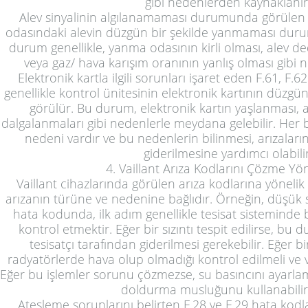
gibi nedenlerden kaynaklanır
Alev sinyalinin algılanamaması durumunda görülen
odasındaki alevin düzgün bir şekilde yanmaması dur
durum genellikle, yanma odasının kirli olması, alev 
veya gaz/ hava karışım oranının yanlış olması gibi n
Elektronik kartla ilgili sorunları işaret eden F.61, F.6
genellikle kontrol ünitesinin elektronik kartının dü
görülür. Bu durum, elektronik kartın yaşlanması, aş
dalgalanmaları gibi nedenlerle meydana gelebilir. Her b
nedeni vardır ve bu nedenlerin bilinmesi, arızaların
giderilmesine yardımcı olabilir
4. Vaillant Arıza Kodlarını Çözme Yö
Vaillant cihazlarında görülen arıza kodlarına yönelik 
arızanın türüne ve nedenine bağlıdır. Örneğin, düşük 
hata kodunda, ilk adım genellikle tesisat sisteminde b
kontrol etmektir. Eğer bir sızıntı tespit edilirse, b
tesisatçı tarafından giderilmesi gerekebilir. Eğer b
radyatörlerde hava olup olmadığı kontrol edilmeli ve v
Eğer bu işlemler sorunu çözmezse, su basıncını ayarlam
doldurma musluğunu kullanabilirs
Ateşleme sorunlarını belirten F.28 ve F.29 hata kodla