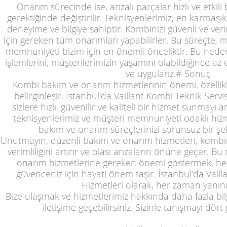
Onarım sürecinde ise, arızalı parçalar hızlı ve etkili 
gerektiğinde değiştirilir. Teknisyenlerimiz, en karmaşık
deneyime ve bilgiye sahiptir. Kombinizi güvenli ve verim
için gereken tüm onarımları yapabilirler. Bu süreçte, m
memnuniyeti bizim için en önemli önceliktir. Bu ned
işlemlerini, müşterilerimizin yaşamını olabildiğince az 
ve uygularız.# Sonuç
Kombi bakım ve onarım hizmetlerinin önemi, özellikl
belirginleşir. İstanbul'da Vaillant Kombi Teknik Serv
sizlere hızlı, güvenilir ve kaliteli bir hizmet sunmay
teknisyenlerimiz ve müşteri memnuniyeti odaklı hizm
bakım ve onarım süreçlerinizi sorunsuz bir şe
Unutmayın, düzenli bakım ve onarım hizmetleri, kombin
verimliliğini artırır ve olası arızaların önüne geçer. 
onarım hizmetlerine gereken önemi göstermek, 
güvenceniz için hayati önem taşır. İstanbul'da Vaill
Hizmetleri olarak, her zaman yanını
Bize ulaşmak ve hizmetlerimiz hakkında daha fazla bi
iletişime geçebilirsiniz. Sizinle tanışmayı dört