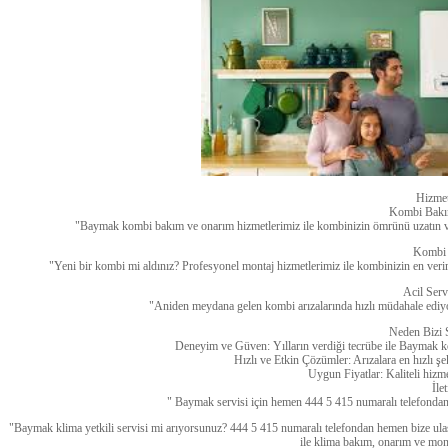
Hizmet
Kombi Bakı
"Baymak kombi bakım ve onarım hizmetlerimiz ile kombinizin ömrünü uzatın ve en
Kombi 
"Yeni bir kombi mi aldınız? Profesyonel montaj hizmetlerimiz ile kombinizin en veriml
Acil Serv
"Aniden meydana gelen kombi arızalarında hızlı müdahale ediyor
Neden Bizi 
Deneyim ve Güven: Yılların verdiği tecrübe ile Baymak k
Hızlı ve Etkin Çözümler: Arızalara en hızlı 
Uygun Fiyatlar: Kaliteli hizm
İle
" Baymak servisi için hemen 444 5 415 numaralı telefondan 
"Baymak klima yetkili servisi mi arıyorsunuz? 444 5 415 numaralı telefondan hemen bize ulaş
ile klima bakım, onarım ve mont