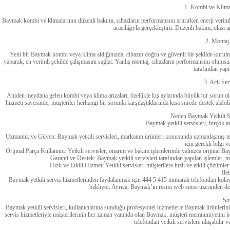
1. Kombi ve Klim
Baymak kombi ve klimalarının düzenli bakımı, cihazların performansını artırırken enerji verimli
aracılığıyla gerçekleştirir. Düzenli bakım, olası 
2. Montaj
Yeni bir Baymak kombi veya klima aldığınızda, cihazın doğru ve güvenli bir şekilde kurulma
yaparak, en verimli şekilde çalışmasını sağlar. Yanlış montaj, cihazların performansını olumsuz e
tarafından yapı
3. Acil Se
Aniden meydana gelen kombi veya klima arızaları, özellikle kış aylarında büyük bir sorun olabi
hizmeti sayesinde, müşteriler herhangi bir sorunla karşılaştıklarında kısa sürede destek alabili
Neden Baymak Yetkili Se
Baymak yetkili servisleri, birçok av
Uzmanlık ve Güven: Baymak yetkili servisleri, markanın ürünleri konusunda uzmanlaşmış tekn
için gerekli bilgi 
Orijinal Parça Kullanımı: Yetkili servisler, onarım ve bakım işlemlerinde yalnızca orijinal B
Garanti ve Destek: Baymak yetkili servisleri tarafından yapılan işlemler, m
Hızlı ve Etkili Hizmet: Yetkili servisler, müşterilere hızlı ve etkili çözüml
İle
Baymak yetkili servis hizmetlerinden faydalanmak için 444 5 415 numaralı telefondan kolayc
bekliyor. Ayrıca, Baymak’ın resmi web sitesi üzerinden de se
So
Baymak yetkili servisleri, kullanıcılarına sunduğu profesyonel hizmetlerle Baymak ürünlerin
servis hizmetleriyle müşterilerinin her zaman yanında olan Baymak, müşteri memnuniyetini he
telefondan yetkili servislere ulaşabilir ve