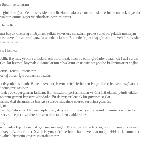
a Bakım ve Onarımı
liğini de sağlar. Yetkili servisler, bu cihazların bakım ve onarım işlemlerini uzman teknisyenler
arızaların önüne geçer ve cihazların ömrünü uzatır.
 Hizmetleri
sı büyük önem taşır. Baymak yetkili servisleri, cihazların profesyonel bir şekilde montajını
tkileyebilir ve çeşitli arızalara neden olabilir. Bu nedenle, montaj işlemlerinin yetkili servisler
lması önemlidir.
rvis Hizmeti
lir. Baymak yetkili servisleri, acil durumlarda hızlı ve etkili çözümler sunar. 7/24 acil servis
rler. Bu hizmet, Baymak kullanıcılarının cihazlarını kesintisiz bir şekilde kullanmalarını sağlar.
rvisi Tercih Etmelisiniz?
antaj sunar. İşte bunlardan bazıları:
isyenlere sahiptir. Bu teknisyenler, Baymak ürünlerinin en iyi şekilde çalışmasını sağlamak
ve deneyime sahiptir.
aymak yedek parçalarını kullanır. Bu, cihazların performansını ve ömrünü olumlu yönde etkiler.
arkanın garanti kapsamı altındadır. Bu da müşterilere ek bir güvence sağlar.
er sunar. Acil durumlarda bile kısa sürede müdahale ederek sorunları çözerler.
tişim
a ulaşabilirsiniz. Uzman ekiplerimiz, ihtiyaçlarınıza en uygun çözümleri sunmak için sizleri
rvis taleplerinizi iletebilir ve online randevu alabilirsiniz.
nuç
in en yüksek performansta çalışmasını sağlar. Kombi ve klima bakımı, onarımı, montajı ve acil
r şeyin üzerinde tutar. Siz de Baymak ürünlerinizin bakım ve onarımı için 444 5 415 numaralı
 kaliteli hizmetin keyfini çıkarabilirsiniz.