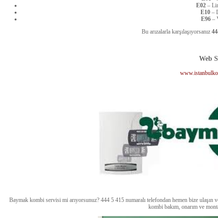
E02
– Lim
E10
– D
E96
– 
Bu arızalarla karşılaşıyorsanız
44
Web S
www.istanbulko
Baymak kombi servisi mi arıyorsunuz? 444 5 415 numaralı telefondan hemen bize ulaşın ve h
kombi bakım, onarım ve montaj