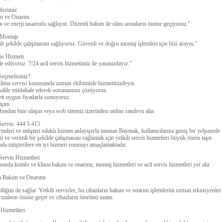
lerimiz
m ve Onarım
ve enerji tasarrufu sağlayın. Düzenli bakım ile olası arızaların önüne geçiyoruz."
Montajı
i şekilde çalışmasını sağlıyoruz. Güvenli ve doğru montaj işlemleri için bizi arayın."
is Hizmeti
 ediyoruz. 7/24 acil servis hizmetimiz ile yanınızdayız."
Seçmelisiniz?
lima servisi konusunda uzman ekibimizle hizmetinizdeyiz.
şekilde müdahale ederek sorununuzu çözüyoruz.
eti uygun fiyatlarla sunuyoruz.
tişim
fondan bize ulaşın veya web sitemiz üzerinden online randevu alın
Servis: 444 5 415
rünleri ve müşteri odaklı hizmet anlayışıyla tanınan Baymak, kullanıcılarına geniş bir yelpazede
 ve verimli bir şekilde çalışmasını sağlamak için yetkili servis hizmetleri büyük önem taşır.
da müşterilere en iyi hizmeti sunmayı amaçlamaktadır.
Servis Hizmetleri
asında kombi ve klima bakım ve onarımı, montaj hizmetleri ve acil servis hizmetleri yer alır.
a Bakım ve Onarımı
liğini de sağlar. Yetkili servisler, bu cihazların bakım ve onarım işlemlerini uzman teknisyenler
arızaların önüne geçer ve cihazların ömrünü uzatır.
 Hizmetleri