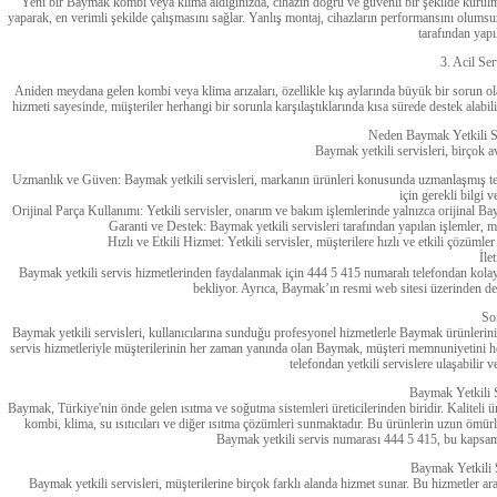
Yeni bir Baymak kombi veya klima aldığınızda, cihazın doğru ve güvenli bir şekilde kurulma
yaparak, en verimli şekilde çalışmasını sağlar. Yanlış montaj, cihazların performansını olumsuz e
tarafından yapı
3. Acil Se
Aniden meydana gelen kombi veya klima arızaları, özellikle kış aylarında büyük bir sorun olabi
hizmeti sayesinde, müşteriler herhangi bir sorunla karşılaştıklarında kısa sürede destek alabili
Neden Baymak Yetkili Se
Baymak yetkili servisleri, birçok av
Uzmanlık ve Güven: Baymak yetkili servisleri, markanın ürünleri konusunda uzmanlaşmış tekn
için gerekli bilgi 
Orijinal Parça Kullanımı: Yetkili servisler, onarım ve bakım işlemlerinde yalnızca orijinal B
Garanti ve Destek: Baymak yetkili servisleri tarafından yapılan işlemler, m
Hızlı ve Etkili Hizmet: Yetkili servisler, müşterilere hızlı ve etkili çözüml
İle
Baymak yetkili servis hizmetlerinden faydalanmak için 444 5 415 numaralı telefondan kolayc
bekliyor. Ayrıca, Baymak’ın resmi web sitesi üzerinden de se
So
Baymak yetkili servisleri, kullanıcılarına sunduğu profesyonel hizmetlerle Baymak ürünlerin
servis hizmetleriyle müşterilerinin her zaman yanında olan Baymak, müşteri memnuniyetini he
telefondan yetkili servislere ulaşabilir ve
Baymak Yetkili 
Baymak, Türkiye'nin önde gelen ısıtma ve soğutma sistemleri üreticilerinden biridir. Kaliteli ü
kombi, klima, su ısıtıcıları ve diğer ısıtma çözümleri sunmaktadır. Bu ürünlerin uzun ömürlü
Baymak yetkili servis numarası 444 5 415, bu kapsam
Baymak Yetkili 
Baymak yetkili servisleri, müşterilerine birçok farklı alanda hizmet sunar. Bu hizmetler ar