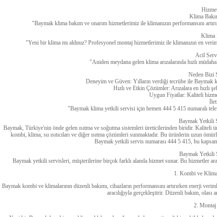
Hizmet
Klima Bakı
"Baymak klima bakım ve onarım hizmetlerimiz ile klimanızın performansını artırın 
Klima 
"Yeni bir klima mı aldınız? Profesyonel montaj hizmetlerimiz ile klimanızın en veriml
Acil Serv
"Aniden meydana gelen klima arızalarında hızlı müdahale
Neden Bizi 
Deneyim ve Güven: Yılların verdiği tecrübe ile Baymak k
Hızlı ve Etkin Çözümler: Arızalara en hızlı 
Uygun Fiyatlar: Kaliteli hizm
İle
"Baymak klima yetkili servisi için hemen 444 5 415 numaralı tele
Baymak Yetkili 
Baymak, Türkiye'nin önde gelen ısıtma ve soğutma sistemleri üreticilerinden biridir. Kaliteli ü
kombi, klima, su ısıtıcıları ve diğer ısıtma çözümleri sunmaktadır. Bu ürünlerin uzun ömürlü
Baymak yetkili servis numarası 444 5 415, bu kapsam
Baymak Yetkili 
Baymak yetkili servisleri, müşterilerine birçok farklı alanda hizmet sunar. Bu hizmetler ar
1. Kombi ve Klim
Baymak kombi ve klimalarının düzenli bakımı, cihazların performansını artırırken enerji verimli
aracılığıyla gerçekleştirir. Düzenli bakım, olası 
2. Montaj