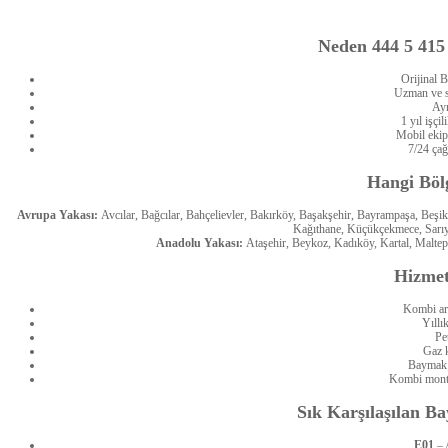
Neden 444 5 415
Orijinal 
Uzman ve se
Ayn
1 yıl işçil
Mobil ekip
7/24 çağ
Hangi Böl
Avrupa Yakası:
Avcılar, Bağcılar, Bahçelievler, Bakırköy, Başakşehir, Bayrampaşa, Beşi
Kağıthane, Küçükçekmece, Sarıye
Anadolu Yakası:
Ataşehir, Beykoz, Kadıköy, Kartal, Maltep
Hizmet
Kombi arı
Yıllı
Pe
Gaz 
Baymak 
Kombi monta
Sık Karşılaşılan B
E01
– 