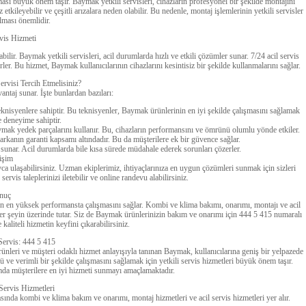
sı büyük önem taşır. Baymak yetkili servisleri, cihazların profesyonel bir şekilde montajını
tkileyebilir ve çeşitli arızalara neden olabilir. Bu nedenle, montaj işlemlerinin yetkili servisler
lması önemlidir.
rvis Hizmeti
lir. Baymak yetkili servisleri, acil durumlarda hızlı ve etkili çözümler sunar. 7/24 acil servis
rler. Bu hizmet, Baymak kullanıcılarının cihazlarını kesintisiz bir şekilde kullanmalarını sağlar.
rvisi Tercih Etmelisiniz?
antaj sunar. İşte bunlardan bazıları:
isyenlere sahiptir. Bu teknisyenler, Baymak ürünlerinin en iyi şekilde çalışmasını sağlamak
ve deneyime sahiptir.
aymak yedek parçalarını kullanır. Bu, cihazların performansını ve ömrünü olumlu yönde etkiler.
arkanın garanti kapsamı altındadır. Bu da müşterilere ek bir güvence sağlar.
er sunar. Acil durumlarda bile kısa sürede müdahale ederek sorunları çözerler.
tişim
a ulaşabilirsiniz. Uzman ekiplerimiz, ihtiyaçlarınıza en uygun çözümleri sunmak için sizleri
rvis taleplerinizi iletebilir ve online randevu alabilirsiniz.
nuç
in en yüksek performansta çalışmasını sağlar. Kombi ve klima bakımı, onarımı, montajı ve acil
r şeyin üzerinde tutar. Siz de Baymak ürünlerinizin bakım ve onarımı için 444 5 415 numaralı
 kaliteli hizmetin keyfini çıkarabilirsiniz.
Servis: 444 5 415
rünleri ve müşteri odaklı hizmet anlayışıyla tanınan Baymak, kullanıcılarına geniş bir yelpazede
 ve verimli bir şekilde çalışmasını sağlamak için yetkili servis hizmetleri büyük önem taşır.
da müşterilere en iyi hizmeti sunmayı amaçlamaktadır.
Servis Hizmetleri
asında kombi ve klima bakım ve onarımı, montaj hizmetleri ve acil servis hizmetleri yer alır.