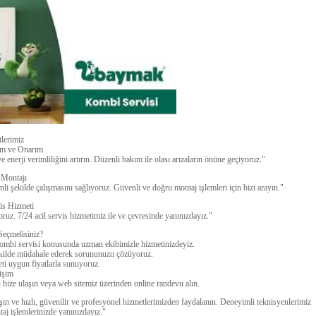
lerimiz
m ve Onarım
erji verimliliğini artırın. Düzenli bakım ile olası arızaların önüne geçiyoruz."
Montajı
i şekilde çalışmasını sağlıyoruz. Güvenli ve doğru montaj işlemleri için bizi arayın."
is Hizmeti
uz. 7/24 acil servis hizmetimiz ile ve çevresinde yanınızdayız."
Seçmelisiniz?
ombi servisi konusunda uzman ekibimizle hizmetinizdeyiz.
şekilde müdahale ederek sorununuzu çözüyoruz.
eti uygun fiyatlarla sunuyoruz.
tişim
bize ulaşın veya web sitemiz üzerinden online randevu alın.
ın ve hızlı, güvenilir ve profesyonel hizmetlerimizden faydalanın. Deneyimli teknisyenlerimiz
aj işlemlerinizde yanınızdayız."