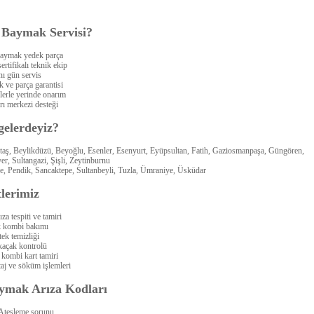
 Baymak Servisi?
Baymak yedek parça
rtifikalı teknik ekip
ı gün servis
ik ve parça garantisi
lerle yerinde onarım
rı merkezi desteği
gelerdeyiz?
ktaş, Beylikdüzü, Beyoğlu, Esenler, Esenyurt, Eyüpsultan, Fatih, Gaziosmanpaşa, Güngören,
r, Sultangazi, Şişli, Zeytinburnu
e, Pendik, Sancaktepe, Sultanbeyli, Tuzla, Ümraniye, Üsküdar
lerimiz
za tespiti ve tamiri
k kombi bakımı
tek temizliği
kaçak kontrolü
kombi kart tamiri
j ve söküm işlemleri
aymak Arıza Kodları
Ateşleme sorunu