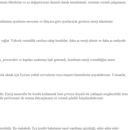
in filtrelerini ve ısı değiştiricisini düzenli olarak temizletmek, sistemin verimli çalışmasını
mbinizin ayarlarını mevsime ve ihtiyaca göre ayarlayarak gereksiz enerji tüketimini
 sağlar. Yüksek verimlilik sınıfına sahip kombiler, daha az enerji tüketir ve daha az maliyetle
pencereleri ve kapıları sızdırmaz hale getirmek, kombinin enerji verimliliğini artırır.
tek almak için Eca'nın yetkili servislerini veya müşteri hizmetlerini arayabilirsiniz. Uzmanlar,
lir. Enerji tasarruflu bir kombi kullanarak hem çevreye duyarlı bir yaklaşım sergileyebilir hem
ir performans ile ısınma ihtiyaçlarınızı en verimli şekilde karşılayabilirsiniz.
önemlidir. Bu makalede, Eca kombi bakımının nasıl yapılması gerektiği, adım adım neler