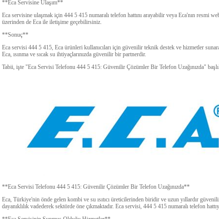
**Eca Servisine Ulaşım**
Eca servisine ulaşmak için 444 5 415 numaralı telefon hattını arayabilir veya Eca'nın resmi web
üzerinden de Eca ile iletişime geçebilirsiniz.
**Sonuç**
Eca servisi 444 5 415, Eca ürünleri kullanıcıları için güvenilir teknik destek ve hizmetler su
Eca, ısınma ve sıcak su ihtiyaçlarınızda güvenilir bir partnerdir.
Tabii, işte "Eca Servisi Telefonu 444 5 415: Güvenilir Çözümler Bir Telefon Uzağınızda" başl
**Eca Servisi Telefonu 444 5 415: Güvenilir Çözümler Bir Telefon Uzağınızda**
Eca, Türkiye'nin önde gelen kombi ve su ısıtıcı üreticilerinden biridir ve uzun yıllardır güven
dayanıklılık vadederek sektörde öne çıkmaktadır. Eca servisi, 444 5 415 numaralı telefon hattıyl