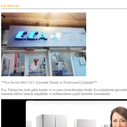
E.C.A Servisi
**Eca Servisi 444 5 415: Güvenilir Destek ve Profesyonel Çözümler**
Eca, Türkiye'nin önde gelen kombi ve su ısıtıcı üreticilerinden biridir. Eca ürünlerinin güvenili
numaralı telefon hattıyla ulaşılabilir ve kullanıcılarına çeşitli hizmetler sunmaktadır.