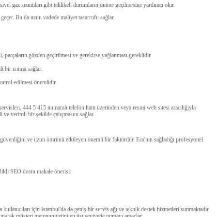
yel gaz sızıntıları gibi tehlikeli durumların önüne geçilmesine yardımcı olur.
eçer. Bu da uzun vadede maliyet tasarrufu sağlar.
parçaların gözden geçirilmesi ve gerekirse yağlanması gereklidir.
i bir ısıtma sağlar.
trol edilmesi önemlidir.
ervisleri, 444 5 415 numaralı telefon hattı üzerinden veya resmi web sitesi aracılığıyla
i ve verimli bir şekilde çalışmasını sağlar.
güvenliğini ve uzun ömrünü etkileyen önemli bir faktördür. Eca'nın sağladığı profesyonel
şlıklı SEO dostu makale önerisi:
 kullanıcıları için İstanbul'da da geniş bir servis ağı ve teknik destek hizmetleri sunmaktadır.
r sunarak müşteri memnuniyetini en üst seviyede tutmayı amaçlar.