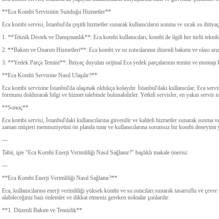
**Eca Kombi Servisinin Sunduğu Hizmetler**
Eca kombi servisi, İstanbul'da çeşitli hizmetler sunarak kullanıcıların ısınma ve sıcak su ihtiya
1. **Teknik Destek ve Danışmanlık**: Eca kombi kullanıcıları, kombi ile ilgili her türlü teknik 
2. **Bakım ve Onarım Hizmetleri**: Eca kombi ve su ısıtıcılarının düzenli bakımı ve olası arız
3. **Yedek Parça Temini**: İhtiyaç duyulan orijinal Eca yedek parçalarının temini ve montajı
**Eca Kombi Servisine Nasıl Ulaşılır?**
Eca kombi servisine İstanbul'da ulaşmak oldukça kolaydır. İstanbul'daki kullanıcılar, Eca servi
formunu doldurarak bilgi ve hizmet talebinde bulunabilirler. Yetkili servisler, en yakın servis no
**Sonuç**
Eca kombi servisi, İstanbul'daki kullanıcılarına güvenilir ve kaliteli hizmetler sunarak ısınma v
zaman müşteri memnuniyetini ön planda tutar ve kullanıcılarına sorunsuz bir kombi deneyimi 
---
Tabii, işte "Eca Kombi Enerji Verimliliği Nasıl Sağlanır?" başlıklı makale önerisi:
---
**Eca Kombi Enerji Verimliliği Nasıl Sağlanır?**
Eca, kullanıcılarına enerji verimliliği yüksek kombi ve su ısıtıcıları sunarak tasarruflu ve çevr
alabileceğiniz bazı önlemler ve dikkat etmeniz gereken noktalar şunlardır:
**1. Düzenli Bakım ve Temizlik**