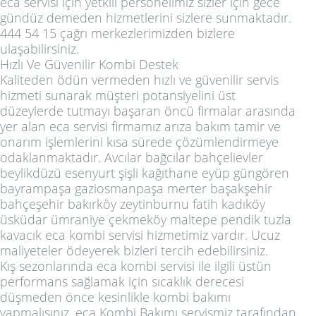
eca servisi için yetkili personelimiz sizler için gece
gündüz demeden hizmetlerini sizlere sunmaktadır.
444 54 15 çağrı merkezlerimizden bizlere
ulaşabilirsiniz.
Hızlı Ve Güvenilir Kombi Destek
Kaliteden ödün vermeden hızlı ve güvenilir servis
hizmeti sunarak müşteri potansiyelini üst
düzeylerde tutmayı başaran öncü firmalar arasında
yer alan eca servisi firmamız arıza bakım tamir ve
onarım işlemlerini kısa sürede çözümlendirmeye
odaklanmaktadır. Avcılar bağcılar bahçelievler
beylikdüzü esenyurt şişli kağıthane eyüp güngören
bayrampaşa gaziosmanpaşa merter başakşehir
bahçeşehir bakırköy zeytinburnu fatih kadıköy
üsküdar ümraniye çekmeköy maltepe pendik tuzla
kavacık eca kombi servisi hizmetimiz vardır. Ucuz
maliyeteler ödeyerek bizleri tercih edebilirsiniz.
Kış sezonlarında eca kombi servisi ile ilgili üstün
performans sağlamak için sıcaklık derecesi
düşmeden önce kesinlikle kombi bakımı
yapmalısınız. eca Kombi Bakımı servismiz tarafından