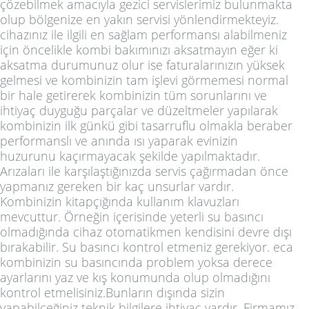
çözebilmek amacıyla gezici servislerimiz bulunmakta
olup bölgenize en yakın servisi yönlendirmekteyiz.
cihazınız ile ilgili en sağlam performansı alabilmeniz
için öncelikle kombi bakımınızı aksatmayın eğer ki
aksatma durumunuz olur ise faturalarınızın yüksek
gelmesi ve kombinizin tam işlevi görmemesi normal
bir hale getirerek kombinizin tüm sorunlarını ve
ihtiyaç duyguğu parçalar ve düzeltmeler yapılarak
kombinizin ilk günkü gibi tasarruflu olmakla beraber
performanslı ve anında ısı yaparak evinizin
huzurunu kaçırmayacak şekilde yapılmaktadır.
Arızaları ile karşılaştığınızda servis çağırmadan önce
yapmanız gereken bir kaç unsurlar vardır.
Kombinizin kitapçığında kullanım klavuzları
mevcuttur. Örneğin içerisinde yeterli su basıncı
olmadığında cihaz otomatikmen kendisini devre dışı
bırakabilir. Su basıncı kontrol etmeniz gerekiyor. eca
kombinizin su basıncında problem yoksa derece
ayarlarını yaz ve kış konumunda olup olmadığını
kontrol etmelisiniz.Bunların dışında sizin
yapabilceğiniz teknik bilgilere ihtiyaç vardır. Firmamız