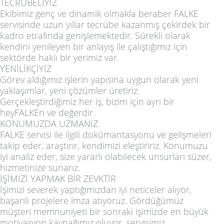
TECRÜBELİYİZ
Ekibimiz genç ve dinamik olmakla beraber FALKE
servisinde uzun yıllar tecrübe kazanmış çekirdek bir
kadro etrafında genişlemektedir. Sürekli olarak
kendini yenileyen bir anlayış ile çalıştığımız için
sektörde haklı bir yerimiz var.
YENİLİKÇİYİZ
Görev aldığımız işlerin yapısına uygun olarak yeni
yaklaşımlar, yeni çözümler üretiriz.
Gerçekleştirdiğimiz her iş, bizim için ayrı bir
heyFALKEn ve değerdir.
KONUMUZDA UZMANIZ
FALKE servisi ile ilgili dokümantasyonu ve gelişmeleri
takip eder, araştırır, kendimizi eleştiririz. Konumuzu
iyi analiz eder, size yararlı olabilecek unsurları süzer,
hizmetinize sunarız.
İŞİMİZİ YAPMAK BİR ZEVKTİR
İşimizi severek yaptığımızdan iyi neticeler alıyor,
başarılı projelere imza atıyoruz. Gördüğümüz
müşteri memnuniyeti bir sonraki işimizde en büyük
motivasyon kaynağımız oluyor. servisimiz