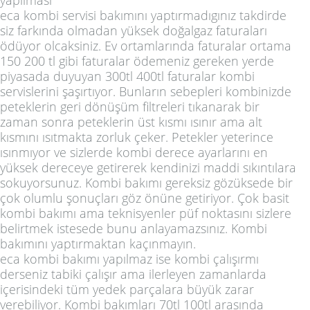
eca kombi servisi bakımını yaptırmadıgınız takdirde
siz farkında olmadan yüksek doğalgaz faturaları
ödüyor olcaksiniz. Ev ortamlarında faturalar ortama
150 200 tl gibi faturalar ödemeniz gereken yerde
piyasada duyuyan 300tl 400tl faturalar kombi
servislerini şaşırtıyor. Bunların sebepleri kombinizde
peteklerin geri dönüşüm filtreleri tıkanarak bir
zaman sonra peteklerin üst kısmı ısınır ama alt
kısmını ısıtmakta zorluk çeker. Petekler yeterince
ısınmıyor ve sizlerde kombi derece ayarlarını en
yüksek dereceye getirerek kendinizi maddi sıkıntılara
sokuyorsunuz. Kombi bakımı gereksiz gözüksede bir
çok olumlu şonuçları göz önüne getiriyor. Çok basit
kombi bakımı ama teknisyenler püf noktasını sizlere
belirtmek istesede bunu anlayamazsınız. Kombi
bakımını yaptırmaktan kaçınmayın.
eca kombi bakımı yapılmaz ise kombi çalışırmı
derseniz tabiki çalışır ama ilerleyen zamanlarda
içerisindeki tüm yedek parçalara büyük zarar
verebiliyor. Kombi bakımları 70tl 100tl arasında