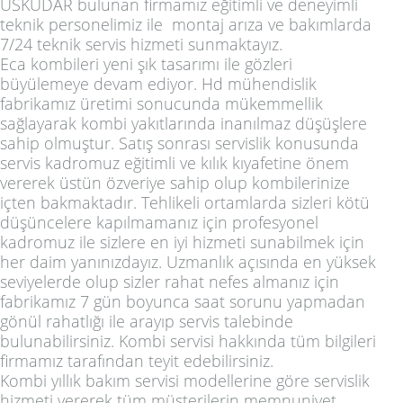
ÜSKÜDAR
bulunan firmamız eğitimli ve deneyimli
teknik personelimiz ile montaj arıza ve bakımlarda
7/24 teknik servis hizmeti sunmaktayız.
Eca kombileri yeni şık tasarımı ile gözleri
büyülemeye devam ediyor. Hd mühendislik
fabrikamız üretimi sonucunda mükemmellik
sağlayarak kombi yakıtlarında inanılmaz düşüşlere
sahip olmuştur. Satış sonrası servislik konusunda
servis kadromuz eğitimli ve kılık kıyafetine önem
vererek üstün özveriye sahip olup kombilerinize
içten bakmaktadır. Tehlikeli ortamlarda sizleri kötü
düşüncelere kapılmamanız için profesyonel
kadromuz ile sizlere en iyi hizmeti sunabilmek için
her daim yanınızdayız. Uzmanlık açısında en yüksek
seviyelerde olup sizler rahat nefes almanız için
fabrikamız 7 gün boyunca saat sorunu yapmadan
gönül rahatlığı ile arayıp servis talebinde
bulunabilirsiniz. Kombi servisi hakkında tüm bilgileri
firmamız tarafından teyit edebilirsiniz.
Kombi yıllık bakım servisi modellerine göre servislik
hizmeti vererek tüm müşterilerin memnuniyet