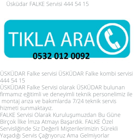
Üsküdar FALKE Servisi 444 54 15
ÜSKÜDAR Falke servisi ÜSKÜDAR Falke kombi servisi
444 54 15
ÜSKÜDAR Falke Servisi
olarak ÜSKÜDAR bulunan
firmamız eğitimli ve deneyimli teknik personelimiz ile
montaj arıza ve bakımlarda 7/24 teknik servis
hizmeti sunmaktayız.
FALKE Servisi Olarak Kuruluşumuzdan Bu Güne
Birçok İlke İmza Atmayı Başardık. FALKE Özel
Servisliğinde Siz Değerli Mişterilerimizin Sürekli
Yaşadığı Servis Çağrıyoruz Ama Gelmiyorlar