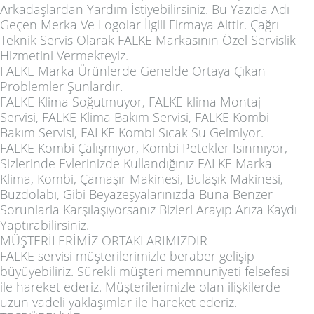
Arkadaşlardan Yardım İstiyebilirsiniz. Bu Yazıda Adı
Geçen Merka Ve Logolar İlgili Firmaya Aittir. Çağrı
Teknik Servis Olarak FALKE Markasının Özel Servislik
Hizmetini Vermekteyiz.
FALKE Marka Ürünlerde Genelde Ortaya Çıkan
Problemler Şunlardır.
FALKE Klima Soğutmuyor, FALKE klima Montaj
Servisi, FALKE Klima Bakım Servisi, FALKE Kombi
Bakım Servisi, FALKE Kombi Sıcak Su Gelmiyor.
FALKE Kombi Çalışmıyor, Kombi Petekler Isınmıyor,
Sizlerinde Evlerinizde Kullandığınız FALKE Marka
Klima, Kombi, Çamaşır Makinesi, Bulaşık Makinesi,
Buzdolabı, Gibi Beyazeşyalarınızda Buna Benzer
Sorunlarla Karşılaşıyorsanız Bizleri Arayıp Arıza Kaydı
Yaptırabilirsiniz.
MÜŞTERİLERİMİZ ORTAKLARIMIZDIR
FALKE servisi müşterilerimizle beraber gelişip
büyüyebiliriz. Sürekli müşteri memnuniyeti felsefesi
ile hareket ederiz. Müşterilerimizle olan ilişkilerde
uzun vadeli yaklaşımlar ile hareket ederiz.