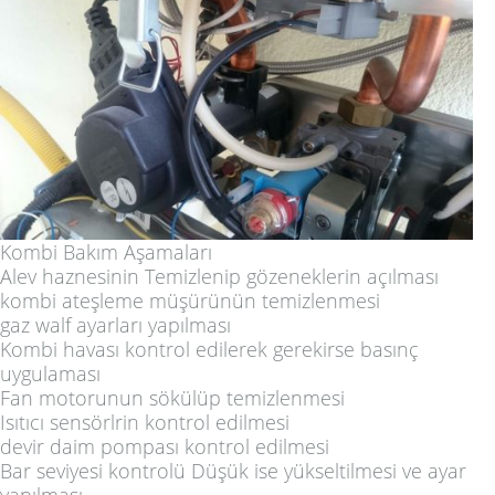
Kombi Bakım Aşamaları
Alev haznesinin Temizlenip gözeneklerin açılması
kombi ateşleme müşürünün temizlenmesi
gaz walf ayarları yapılması
Kombi havası kontrol edilerek gerekirse basınç
uygulaması
Fan motorunun sökülüp temizlenmesi
Isıtıcı sensörlrin kontrol edilmesi
devir daim pompası kontrol edilmesi
Bar seviyesi kontrolü Düşük ise yükseltilmesi ve ayar
yapılması