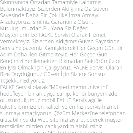
Sıkıntısınıda Ortadan Tamamiyle Kaldırmış
Bulunmaktayız. Sizlerden Aldığımız Öz Güven
Sayesinde Daha Bir Çok İlke İmza Atmayı
Arzuluyoruz. İsmimiz Garantiniz Olsun.
Kuruluşumuzdan Bu Yana Siz Değerli
Müşterilerimize FALKE Servisi Olarak Hizmet
Vermekteyiz. Sizlerden Aldığımız Güven Sayesinde
Servis Yelpazemizi Genişleterek Her Geçen Gün Bir
Adım Daha İleri Gitmekteyiz. Her Geçen Gün
Kendimizi Yenilemekten Bıkmadan Sektörümüzde
En İyisi Olmak İçin Çalışıyoruz. FALKE Servisi Olarak
Bize Duyduğunuz Güven İçin Sizlere Sonsuz
Teşekkür Ediyoruz.
FALKE Servisi olarak ”Müşteri memnuniyetini”
hedefleyen bir anlayışa sahip, kendi bünyemizde
oluşturduğumuz mobil FALKE Servis ağı ile
tüketicilerimize en kaliteli ve en hızlı servis hizmeti
sunmayı amaçlıyoruz. Çözüm Merkezi’ne telefondan
ulaşabilir ya da Web sitemizi ziyaret ederek müşteri
temsilcilerimizden canlı yardım alabilirsiniz.
Konusunda uzman Müşteri Temsilcilerimiz