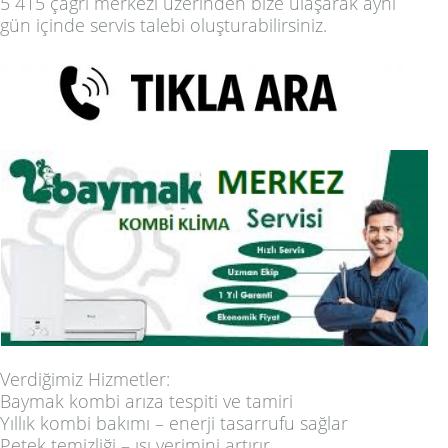
5 415 çağrı merkezi üzerinden bize ulaşarak aynı
gün içinde servis talebi oluşturabilirsiniz.
Verdiğimiz Hizmetler:
Baymak kombi arıza tespiti ve tamiri
Yıllık kombi bakımı – enerji tasarrufu sağlar
Petek temizliği – ısı verimini artırır