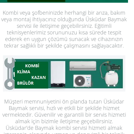
Kombi veya şofbeninizde herhangi bir arıza, bakım
veya montaj ihtiyacınız olduğunda Üsküdar Baymak
servisi ile iletişime geçebilirsiniz. Eğitimli
teknisyenlerimiz sorununuzu kısa sürede tespit
ederek en uygun çözümü sunacak ve cihazınızın
tekrar sağlıklı bir şekilde çalışmasını sağlayacaktır.
Müşteri memnuniyetini ön planda tutan Üsküdar
Baymak servisi, hızlı ve etkili bir şekilde hizmet
vermektedir. Güvenilir ve garantili bir servis hizmeti
almak için bizimle iletişime geçebilirsiniz.
Üsküdar'de Baymak kombi servisi hizmeti almak