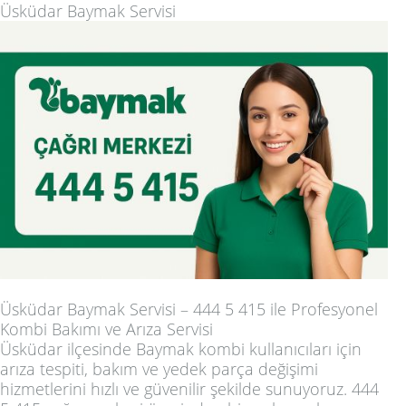
Üsküdar Baymak Servisi
Üsküdar Baymak Servisi – 444 5 415 ile Profesyonel
Kombi Bakımı ve Arıza Servisi
Üsküdar ilçesinde Baymak kombi kullanıcıları için
arıza tespiti, bakım ve yedek parça değişimi
hizmetlerini hızlı ve güvenilir şekilde sunuyoruz. 444