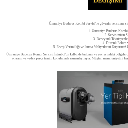
Ümraniye Buderus Kombi Servisi'ne güvenin ve ısınma sist
1. Ümraniye Buderus Kombi 
2. Servisimizin 
3. Deneyimli Teknisyenle
4. Düzenli Bakım
5. Enerji Verimliliği ve Isıtma Maliyetlerini Düşürm
Ümraniye Buderus Kombi Servisi, İstanbul'un kalbinde bulunan ve çevresindeki bölgelerde
onarımı ve yedek parça temini konularında uzmanlaşmıştır. Müşteri memnuniyetini her z