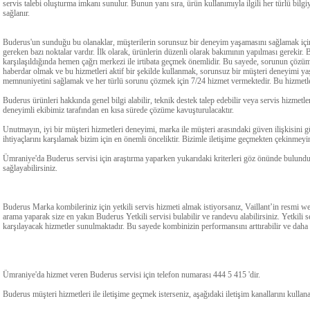
servis talebi oluşturma imkanı sunulur. Bunun yanı sıra, ürün kullanımıyla ilgili her türlü bilgi
sağlanır.
Buderus'un sunduğu bu olanaklar, müşterilerin sorunsuz bir deneyim yaşamasını sağlamak için y
gereken bazı noktalar vardır. İlk olarak, ürünlerin düzenli olarak bakımının yapılması gerekir. 
karşılaşıldığında hemen çağrı merkezi ile irtibata geçmek önemlidir. Bu sayede, sorunun çözümü
haberdar olmak ve bu hizmetleri aktif bir şekilde kullanmak, sorunsuz bir müşteri deneyimi y
memnuniyetini sağlamak ve her türlü sorunu çözmek için 7/24 hizmet vermektedir. Bu hizmetle
Buderus ürünleri hakkında genel bilgi alabilir, teknik destek talep edebilir veya servis hizmetler
deneyimli ekibimiz tarafından en kısa sürede çözüme kavuşturulacaktır.
Unutmayın, iyi bir müşteri hizmetleri deneyimi, marka ile müşteri arasındaki güven ilişkisini
ihtiyaçlarını karşılamak bizim için en önemli önceliktir. Bizimle iletişime geçmekten çekinmeyi
Ümraniye'da Buderus servisi için araştırma yaparken yukarıdaki kriterleri göz önünde bulundur
sağlayabilirsiniz.
Buderus Marka kombileriniz için yetkili servis hizmeti almak istiyorsanız, Vaillant’in resmi web 
arama yaparak size en yakın Buderus Yetkili servisi bulabilir ve randevu alabilirsiniz. Yetkili 
karşılayacak hizmetler sunulmaktadır. Bu sayede kombinizin performansını arttırabilir ve daha 
Ümraniye'da hizmet veren Buderus servisi için telefon numarası 444 5 415 'dir.
Buderus müşteri hizmetleri ile iletişime geçmek isterseniz, aşağıdaki iletişim kanallarını kullana