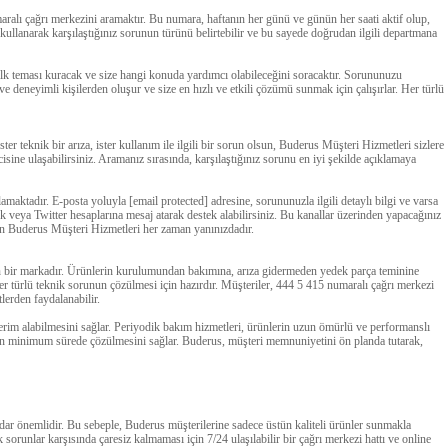
aralı çağrı merkezini aramaktır. Bu numara, haftanın her günü ve günün her saati aktif olup,
kullanarak karşılaştığınız sorunun türünü belirtebilir ve bu sayede doğrudan ilgili departmana
le ilk teması kuracak ve size hangi konuda yardımcı olabileceğini soracaktır. Sorununuzu
l ve deneyimli kişilerden oluşur ve size en hızlı ve etkili çözümü sunmak için çalışırlar. Her türlü
er teknik bir arıza, ister kullanım ile ilgili bir sorun olsun, Buderus Müşteri Hizmetleri sizlere
isine ulaşabilirsiniz. Aramanız sırasında, karşılaştığınız sorunu en iyi şekilde açıklamaya
aktadır. E-posta yoluyla [email protected] adresine, sorununuzla ilgili detaylı bilgi ve varsa
 veya Twitter hesaplarına mesaj atarak destek alabilirsiniz. Bu kanallar üzerinden yapacağınız
çin Buderus Müşteri Hizmetleri her zaman yanınızdadır.
en bir markadır. Ürünlerin kurulumundan bakımına, arıza gidermeden yedek parça teminine
r türlü teknik sorunun çözülmesi için hazırdır. Müşteriler, 444 5 415 numaralı çağrı merkezi
lerden faydalanabilir.
rim alabilmesini sağlar. Periyodik bakım hizmetleri, ürünlerin uzun ömürlü ve performanslı
arın minimum sürede çözülmesini sağlar. Buderus, müşteri memnuniyetini ön planda tutarak,
dar önemlidir. Bu sebeple, Buderus müşterilerine sadece üstün kaliteli ürünler sunmakla
orunlar karşısında çaresiz kalmaması için 7/24 ulaşılabilir bir çağrı merkezi hattı ve online