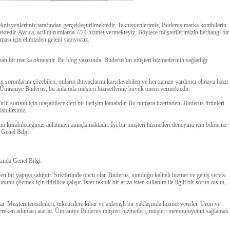
isyenlerimiz tarafından gerçekleştirilmektedir. Teknisyenlerimiz, Buderus marka kombilerin
ktedir. Ayrıca, acil durumlarda 7/24 hizmet vermekteyiz. Böylece müşterilerimizin herhangi bir
ması için elimizden geleni yapıyoruz.
nan bir marka olmuştur. Bu blog yazısında, Buderus'un müşteri hizmetlerinin sağladığı
in sorunlarını çözebilen, onların ihtiyaçlarını karşılayabilen ve her zaman yardımcı olmaya hazır
lar. Ümraniye Buderus, bu anlamda müşteri hizmetlerine büyük önem vermektedir.
lü sorunu için ulaşabilecekleri bir iletişim kanalıdır. Bu numara üzerinden, Buderus ürünleri
abilirsiniz.
şim kurabileceğinizi anlatmayı amaçlamaktadır. İyi bir müşteri hizmetleri deneyimi için bilmeniz
 Genel Bilgi
ında Genel Bilgi
 bir yapıya sahiptir. Sektöründe öncü olan Buderus, sunduğu kaliteli hizmet ve geniş servis
nu çözmek için titizlikle çalışır. İster teknik bir arıza ister kullanım ile ilgili bir sorun olsun,
. Müşteri temsilcileri, tüketicilere kibar ve anlayışlı bir yaklaşımla hizmet verirler. Ürün ve
in gereken adımları atarlar. Ümraniye Buderus müşteri hizmetleri, müşteri memnuniyetini sağlamak