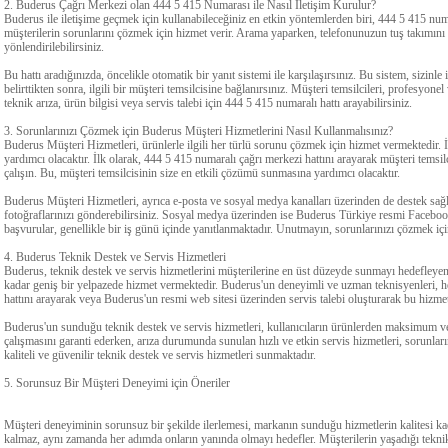
2. Buderus Çağrı Merkezi olan 444 5 415 Numarası ile Nasıl İletişim Kurulur?
Buderus ile iletişime geçmek için kullanabileceğiniz en etkin yöntemlerden biri, 444 5 415 num
müşterilerin sorunlarını çözmek için hizmet verir. Arama yaparken, telefonunuzun tuş takımını 
yönlendirilebilirsiniz.
Bu hattı aradığınızda, öncelikle otomatik bir yanıt sistemi ile karşılaşırsınız. Bu sistem, sizin
belirttikten sonra, ilgili bir müşteri temsilcisine bağlanırsınız. Müşteri temsilcileri, profesyone
teknik arıza, ürün bilgisi veya servis talebi için 444 5 415 numaralı hattı arayabilirsiniz.
3. Sorunlarınızı Çözmek için Buderus Müşteri Hizmetlerini Nasıl Kullanmalısınız?
Buderus Müşteri Hizmetleri, ürünlerle ilgili her türlü sorunu çözmek için hizmet vermektedir. İst
yardımcı olacaktır. İlk olarak, 444 5 415 numaralı çağrı merkezi hattını arayarak müşteri temsilc
çalışın. Bu, müşteri temsilcisinin size en etkili çözümü sunmasına yardımcı olacaktır.
Buderus Müşteri Hizmetleri, ayrıca e-posta ve sosyal medya kanalları üzerinden de destek sağlam
fotoğraflarınızı gönderebilirsiniz. Sosyal medya üzerinden ise Buderus Türkiye resmi Facebook
başvurular, genellikle bir iş günü içinde yanıtlanmaktadır. Unutmayın, sorunlarınızı çözmek i
4. Buderus Teknik Destek ve Servis Hizmetleri
Buderus, teknik destek ve servis hizmetlerini müşterilerine en üst düzeyde sunmayı hedefley
kadar geniş bir yelpazede hizmet vermektedir. Buderus'un deneyimli ve uzman teknisyenleri, he
hattını arayarak veya Buderus'un resmi web sitesi üzerinden servis talebi oluşturarak bu hizmet
Buderus'un sunduğu teknik destek ve servis hizmetleri, kullanıcıların ürünlerden maksimum ve
çalışmasını garanti ederken, arıza durumunda sunulan hızlı ve etkin servis hizmetleri, sorunl
kaliteli ve güvenilir teknik destek ve servis hizmetleri sunmaktadır.
5. Sorunsuz Bir Müşteri Deneyimi için Öneriler
Müşteri deneyiminin sorunsuz bir şekilde ilerlemesi, markanın sunduğu hizmetlerin kalitesi ka
kalmaz, aynı zamanda her adımda onların yanında olmayı hedefler. Müşterilerin yaşadığı teknik s