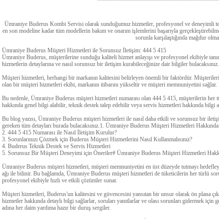
Ümraniye Buderus Kombi Servisi olarak sunduğumuz hizmetler, profesyonel ve deneyimli tekn
en son modeline kadar tüm modellerin bakım ve onarım işlemlerini başarıyla gerçekleştirebilme
sorunla karşılaştığında mağdur olma
Ümraniye Buderus Müşteri Hizmetleri ile Sorunsuz İletişim: 444 5 415
Ümraniye Buderus, müşterilerine sunduğu kaliteli hizmet anlayışı ve profesyonel ekibiyle tanı
hizmetlerin detaylarına ve nasıl sorunsuz bir iletişim kurabileceğinize dair bilgiler bulacaksınız.
Müşteri hizmetleri, herhangi bir markanın kalitesini belirleyen önemli bir faktördür. Müşteriler
olan bir müşteri hizmetleri ekibi, markanın itibarını yükseltir ve müşteri memnuniyetini sağ
Bu nedenle, Ümraniye Buderus müşteri hizmetleri numarası olan 444 5 415, müşterilerin her tür
hakkında genel bilgi alabilir, teknik destek talep edebilir veya servis hizmetleri hakkında bilgi al
Bu blog yazısı, Ümraniye Buderus müşteri hizmetleri ile nasıl daha etkili ve sorunsuz bir ileti
gereken tüm detayları burada bulacaksınız.1. Ümraniye Buderus Müşteri Hizmetleri Hakkında
2. 444 5 415 Numarası ile Nasıl İletişim Kurulur?
3. Sorunlarınızı Çözmek için Buderus Müşteri Hizmetlerini Nasıl Kullanmalısınız?
4. Buderus Teknik Destek ve Servis Hizmetleri
5. Sorunsuz Bir Müşteri Deneyimi için Öneriler# Ümraniye Buderus Müşteri Hizmetleri Hakk
Ümraniye Buderus müşteri hizmetleri, müşteri memnuniyetini en üst düzeyde tutmayı hedefleyen
ağı ile bilinir. Bu bağlamda, Ümraniye Buderus müşteri hizmetleri de tüketicilerin her türlü sorunu
profesyonel ekibiyle hızlı ve etkili çözümler sunar.
Müşteri hizmetleri, Buderus'un kalitesini ve güvencesini yansıtan bir unsur olarak ön plana çıkar
hizmetler hakkında detaylı bilgi sağlarlar, soruları yanıtlarlar ve olası sorunları gidermek iç
adına her daim yardıma hazır bir duruş sergiler.