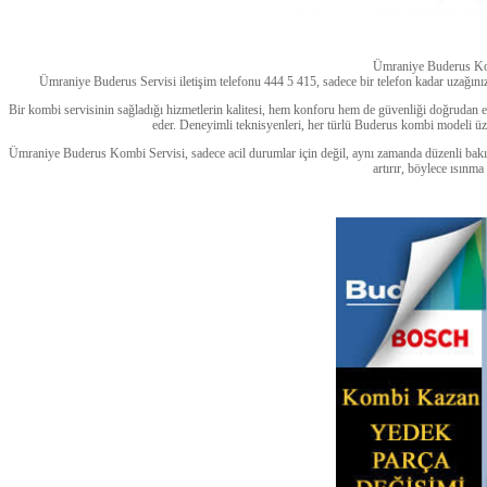
Ümraniye Buderus Ko
Ümraniye Buderus Servisi iletişim telefonu 444 5 415, sadece bir telefon kadar uzağını
Bir kombi servisinin sağladığı hizmetlerin kalitesi, hem konforu hem de güvenliği doğrudan 
eder. Deneyimli teknisyenleri, her türlü Buderus kombi modeli üz
Ümraniye Buderus Kombi Servisi, sadece acil durumlar için değil, aynı zamanda düzenli bakım
artırır, böylece ısınma