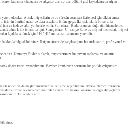
yi içeren kullanıcı kılavuzları ve sıkça sorulan sorular bölümü gibi kaynaklara da erişim
eterli olacaktır. Ancak müşterilerin de bu sürecin sorunsuz ilerlemesi için dikkat etmesi
Bu, ürünün ömrünü uzatır ve olası arızaların önüne geçer. İkincisi, teknik bir sorunla
 için en hızlı ve etkin yol belirlenebilir. Son olarak, Buderus'un sunduğu tüm hizmetlerden
aşamak adına kritik öneme sahiptir.Sonuç olarak, Ümraniye Buderus müşteri hizmetleri, müşteri
rden faydalanabilmek için 444 5 415 numarasını aramanız yeterlidir.
i hakkında bilgi alabilirsiniz. İletişim sürecinde karşılaştığınız her türlü sorun, profesyonel ve
 güçlendirir. Ümraniye Buderus olarak, müşterilerimize bu güveni sağlamak ve onların
n
arak doğru tercihi yapabilirsiniz. Böylece kombinizin sorunsuz bir şekilde çalışmasını
sitesinden ya da müşteri hizmetleri ile iletişime geçebilirsiniz. Ayrıca internet üzerinden
servislerde uzman teknisyenler tarafından cihazınızın bakımı, onarımı ve diğer ihtiyaçlarını
uzun ömürlü kullanabilirsiniz.
bilirsiniz: