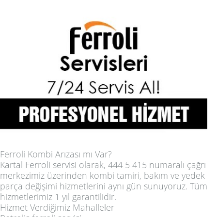
Ferroli Kombi Arızası mı Var?
Kartal Ferroli servisi olarak, 444 5 415 numaralı çağrı
merkezimiz üzerinden kombi tamiri, bakım ve yedek
parça değişimi hizmetlerini
aynı gün
sunuyoruz. Tüm
hizmetlerimiz
1 yıl garantilidir
.
Hizmet Verdiğimiz Mahalleler