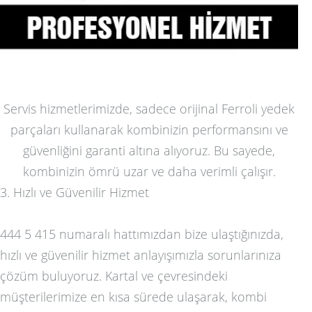
Servis hizmetlerimizde, sadece orijinal Ferroli yedek
parçaları kullanarak kombinizin performansını ve
güvenliğini garanti altına alıyoruz. Bu sayede,
kombinizin ömrü uzar ve daha verimli çalışır.
3. Hızlı ve Güvenilir Hizmet
444 5 415 numaralı hattımızdan bize ulaştığınızda,
hızlı ve güvenilir hizmet anlayışımızla sorunlarınıza
çözüm buluyoruz. Kartal ve çevresindeki
müşterilerimize en kısa sürede ulaşarak, kombi