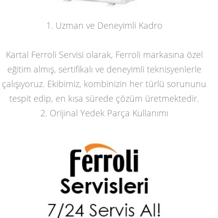
1. Uzman ve Deneyimli Kadro
Kartal Ferroli Servisi olarak, Ferroli markasına özel
eğitim almış, sertifikalı ve deneyimli teknisyenlerle
çalışıyoruz. Ekibimiz, kombinizin her türlü sorununu
tespit edip, en kısa sürede çözüm üretmektedir.
2. Orijinal Yedek Parça Kullanımı