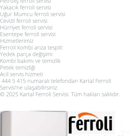
Petroliş ferroli servisi
Yakacık ferroli servisi
Uğur Mumcu ferroli servisi
Cevizli ferroli servisi
Hürriyet ferroli servisi
Esentepe ferroli servisi
Hizmetlerimiz
Ferroli kombi arıza tespiti
Yedek parça değişimi
Kombi bakımı ve temizlik
Petek temizliği
Acil servis hizmeti
444 5 415
numaralı telefondan Kartal Ferroli
Servisi’ne ulaşabilirsiniz.
© 2025 Kartal Ferroli Servisi. Tüm hakları saklıdır.