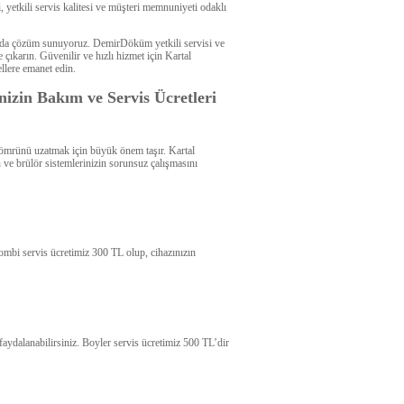
 yetkili servis kalitesi ve müşteri memnuniyeti odaklı
nında çözüm sunuyoruz. DemirDöküm yetkili servisi ve
çıkarın. Güvenilir ve hızlı hizmet için Kartal
llere emanet edin.
izin Bakım ve Servis Ücretleri
ın ömrünü uzatmak için büyük önem taşır. Kartal
ve brülör sistemlerinizin sorunsuz çalışmasını
mbi servis ücretimiz 300 TL olup, cihazınızın
faydalanabilirsiniz. Boyler servis ücretimiz 500 TL’dir