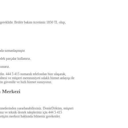
 gereklidir. Brülör bakım ücretimiz 1850 TL olup,
da uzmanlaşmıştır.
ek parçalar kullanırız.
sunarız.
edin. 444 5 415 numaralı telefondan bize ulaşarak,
litesi ve müşteri memnuniyeti odaklı hizmet anlayışı ile
çin güvenilir ve hızlı hizmet sunuyoruz.
m Merkezi
zmetlerinden yararlanabilirsiniz. DemirDöküm, müşteri
nız ve teknik destek talepleriniz için 444 5 415
iletişim merkezi hakkında bilmeniz gerekenler.