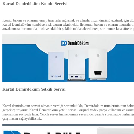
Kartal Demirdöküm Kombi Servisi
Kombi bakım ve onarımı, enerji tasarrufu sağlamak ve cihazlarınızın ömrünü uzatmak için düze
Kartal Demirdöküm kombi servisi, uzman teknik ekibi ile kombi bakım ve onarım hizmetleri
arızalanması durumunda, hızlı ve etkili bir şekilde müdahale edilerek, sorununuz kısa sürede 
Kartal Demirdöküm Yetkili Servisi
Kartal demirdöküm servisi olmanın verdiği sorumlulukla, Demirdöküm ürünlerinin tüm bakım,
gerçekleştiriyoruz. Kartal Demirdöküm yetkili servisi, orijinal yedek parça kullanımı ve uzma
maksimum seviyede tutar. Yetkili servis hizmetlerimiz sayesinde, garanti sürecinizde herhang
çalışmasını sağlayabilirsiniz.