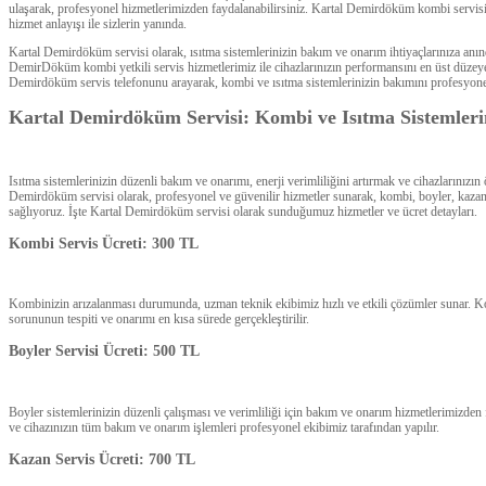
ulaşarak, profesyonel hizmetlerimizden faydalanabilirsiniz. Kartal Demirdöküm kombi servisi,
hizmet anlayışı ile sizlerin yanında.
Kartal Demirdöküm servisi olarak, ısıtma sistemlerinizin bakım ve onarım ihtiyaçlarınıza a
DemirDöküm kombi yetkili servis hizmetlerimiz ile cihazlarınızın performansını en üst düzeye 
Demirdöküm servis telefonunu arayarak, kombi ve ısıtma sistemlerinizin bakımını profesyone
Kartal Demirdöküm Servisi: Kombi ve Isıtma Sistemlerin
Isıtma sistemlerinizin düzenli bakım ve onarımı, enerji verimliliğini artırmak ve cihazlarınız
Demirdöküm servisi olarak, profesyonel ve güvenilir hizmetler sunarak, kombi, boyler, kazan 
sağlıyoruz. İşte Kartal Demirdöküm servisi olarak sunduğumuz hizmetler ve ücret detayları.
Kombi Servis Ücreti: 300 TL
Kombinizin arızalanması durumunda, uzman teknik ekibimiz hızlı ve etkili çözümler sunar. Ko
sorununun tespiti ve onarımı en kısa sürede gerçekleştirilir.
Boyler Servisi Ücreti: 500 TL
Boyler sistemlerinizin düzenli çalışması ve verimliliği için bakım ve onarım hizmetlerimizden 
ve cihazınızın tüm bakım ve onarım işlemleri profesyonel ekibimiz tarafından yapılır.
Kazan Servis Ücreti: 700 TL