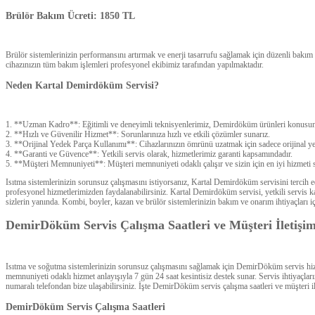
Brülör Bakım Ücreti: 1850 TL
Brülör sistemlerinizin performansını artırmak ve enerji tasarrufu sağlamak için düzenli bakım
cihazınızın tüm bakım işlemleri profesyonel ekibimiz tarafından yapılmaktadır.
Neden Kartal Demirdöküm Servisi?
1. **Uzman Kadro**: Eğitimli ve deneyimli teknisyenlerimiz, Demirdöküm ürünleri konusun
2. **Hızlı ve Güvenilir Hizmet**: Sorunlarınıza hızlı ve etkili çözümler sunarız.
3. **Orijinal Yedek Parça Kullanımı**: Cihazlarınızın ömrünü uzatmak için sadece orijinal yed
4. **Garanti ve Güvence**: Yetkili servis olarak, hizmetlerimiz garanti kapsamındadır.
5. **Müşteri Memnuniyeti**: Müşteri memnuniyeti odaklı çalışır ve sizin için en iyi hizmeti 
Isıtma sistemlerinizin sorunsuz çalışmasını istiyorsanız, Kartal Demirdöküm servisini tercih 
profesyonel hizmetlerimizden faydalanabilirsiniz. Kartal Demirdöküm servisi, yetkili servis ka
sizlerin yanında. Kombi, boyler, kazan ve brülör sistemlerinizin bakım ve onarım ihtiyaçları i
DemirDöküm Servis Çalışma Saatleri ve Müşteri İletişi
Isıtma ve soğutma sistemlerinizin sorunsuz çalışmasını sağlamak için DemirDöküm servis hi
memnuniyeti odaklı hizmet anlayışıyla 7 gün 24 saat kesintisiz destek sunar. Servis ihtiyaçları
numaralı telefondan bize ulaşabilirsiniz. İşte DemirDöküm servis çalışma saatleri ve müşteri 
DemirDöküm Servis Çalışma Saatleri