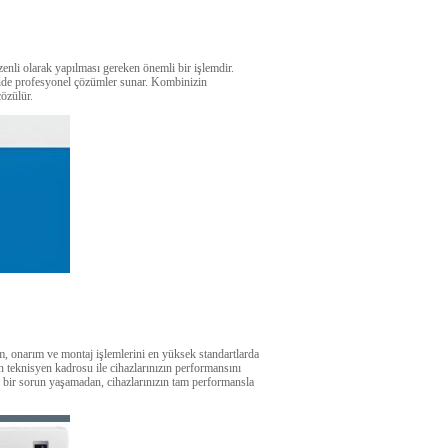
nli olarak yapılması gereken önemli bir işlemdir.
nde profesyonel çözümler sunar. Kombinizin
çözülür.
 onarım ve montaj işlemlerini en yüksek standartlarda
n teknisyen kadrosu ile cihazlarınızın performansını
i bir sorun yaşamadan, cihazlarınızın tam performansla