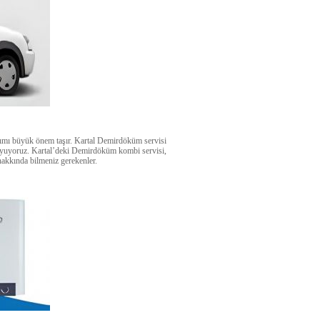
arımı büyük önem taşır. Kartal Demirdöküm servisi
 duyuyoruz. Kartal’deki Demirdöküm kombi servisi,
 hakkında bilmeniz gerekenler.