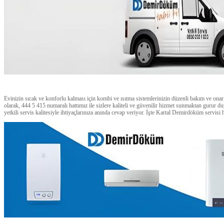
Evinizin sıcak ve konforlu kalması için kombi ve ısıtma sistemlerinizin düzenli bakım ve on
olarak, 444 5 415 numaralı hattımız ile sizlere kaliteli ve güvenilir hizmet sunmaktan gurur
yetkili servis kalitesiyle ihtiyaçlarınıza anında cevap veriyor. İşte Kartal Demirdöküm servisi