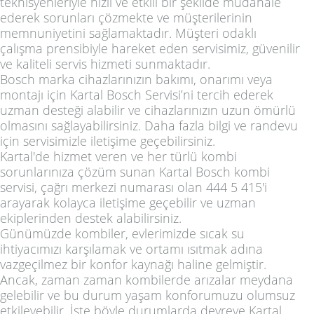
teknisyenleriyle hızlı ve etkili bir şekilde müdahale
ederek sorunları çözmekte ve müşterilerinin
memnuniyetini sağlamaktadır. Müşteri odaklı
çalışma prensibiyle hareket eden servisimiz, güvenilir
ve kaliteli servis hizmeti sunmaktadır.
Bosch marka cihazlarınızın bakımı, onarımı veya
montajı için Kartal Bosch Servisi’ni tercih ederek
uzman desteği alabilir ve cihazlarınızın uzun ömürlü
olmasını sağlayabilirsiniz. Daha fazla bilgi ve randevu
için servisimizle iletişime geçebilirsiniz.
Kartal'de hizmet veren ve her türlü kombi
sorunlarınıza çözüm sunan Kartal Bosch kombi
servisi, çağrı merkezi numarası olan 444 5 415'i
arayarak kolayca iletişime geçebilir ve uzman
ekiplerinden destek alabilirsiniz.
Günümüzde kombiler, evlerimizde sıcak su
ihtiyacımızı karşılamak ve ortamı ısıtmak adına
vazgeçilmez bir konfor kaynağı haline gelmiştir.
Ancak, zaman zaman kombilerde arızalar meydana
gelebilir ve bu durum yaşam konforumuzu olumsuz
etkileyebilir. İşte böyle durumlarda devreye Kartal