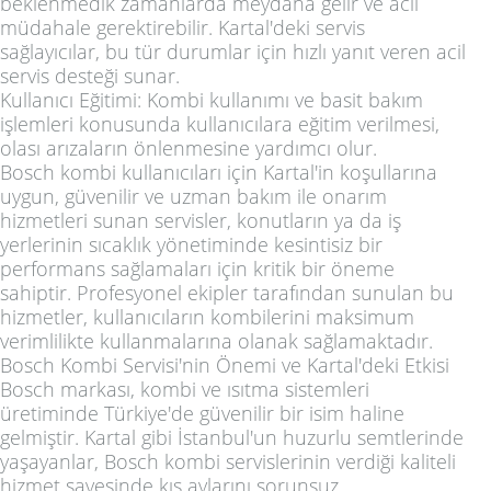
beklenmedik zamanlarda meydana gelir ve acil
müdahale gerektirebilir. Kartal'deki servis
sağlayıcılar, bu tür durumlar için hızlı yanıt veren acil
servis desteği sunar.
Kullanıcı Eğitimi: Kombi kullanımı ve basit bakım
işlemleri konusunda kullanıcılara eğitim verilmesi,
olası arızaların önlenmesine yardımcı olur.
Bosch kombi kullanıcıları için Kartal'in koşullarına
uygun, güvenilir ve uzman bakım ile onarım
hizmetleri sunan servisler, konutların ya da iş
yerlerinin sıcaklık yönetiminde kesintisiz bir
performans sağlamaları için kritik bir öneme
sahiptir. Profesyonel ekipler tarafından sunulan bu
hizmetler, kullanıcıların kombilerini maksimum
verimlilikte kullanmalarına olanak sağlamaktadır.
Bosch Kombi Servisi'nin Önemi ve Kartal'deki Etkisi
Bosch markası, kombi ve ısıtma sistemleri
üretiminde Türkiye'de güvenilir bir isim haline
gelmiştir. Kartal gibi İstanbul'un huzurlu semtlerinde
yaşayanlar, Bosch kombi servislerinin verdiği kaliteli
hizmet sayesinde kış aylarını sorunsuz