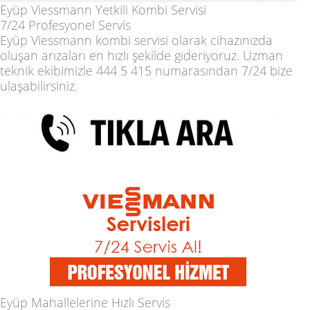
Eyüp Viessmann Yetkili Kombi Servisi
7/24 Profesyonel Servis
Eyüp Viessmann kombi servisi olarak cihazınızda
oluşan arızaları en hızlı şekilde gideriyoruz. Uzman
teknik ekibimizle
444 5 415
numarasından 7/24 bize
ulaşabilirsiniz.
Eyüp Mahallelerine Hızlı Servis