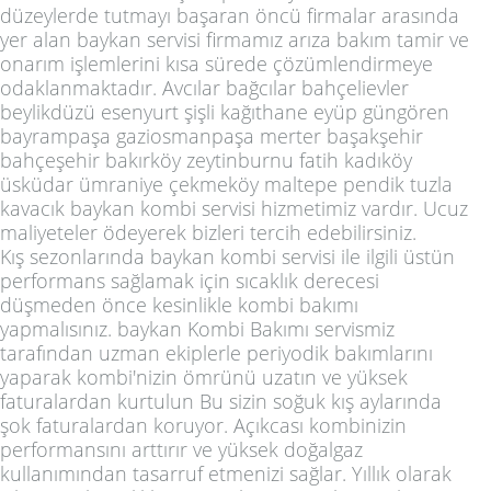
düzeylerde tutmayı başaran öncü firmalar arasında
yer alan baykan servisi firmamız arıza bakım tamir ve
onarım işlemlerini kısa sürede çözümlendirmeye
odaklanmaktadır. Avcılar bağcılar bahçelievler
beylikdüzü esenyurt şişli kağıthane eyüp güngören
bayrampaşa gaziosmanpaşa merter başakşehir
bahçeşehir bakırköy zeytinburnu fatih kadıköy
üsküdar ümraniye çekmeköy maltepe pendik tuzla
kavacık baykan kombi servisi hizmetimiz vardır. Ucuz
maliyeteler ödeyerek bizleri tercih edebilirsiniz.
Kış sezonlarında baykan kombi servisi ile ilgili üstün
performans sağlamak için sıcaklık derecesi
düşmeden önce kesinlikle kombi bakımı
yapmalısınız. baykan Kombi Bakımı servismiz
tarafından uzman ekiplerle periyodik bakımlarını
yaparak kombi'nizin ömrünü uzatın ve yüksek
faturalardan kurtulun Bu sizin soğuk kış aylarında
şok faturalardan koruyor. Açıkcası kombinizin
performansını arttırır ve yüksek doğalgaz
kullanımından tasarruf etmenizi sağlar. Yıllık olarak