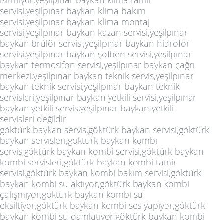
ısıtmıyor,yeşilpınar baykan klima tamir
servisi,yeşilpınar baykan klima bakım
servisi,yeşilpınar baykan klima montaj
servisi,yeşilpınar baykan kazan servisi,yeşilpınar
baykan brülör servisi,yeşilpınar baykan hidrofor
servisi,yeşilpınar baykan şofben servisi,yeşilpınar
baykan termosifon servisi,yeşilpınar baykan çağrı
merkezi,yeşilpınar baykan teknik servis,yeşilpınar
baykan teknik servisi,yeşilpınar baykan teknik
servisleri,yeşilpınar baykan yetkili servisi,yeşilpınar
baykan yetkili servis,yeşilpınar baykan yetkili
servisleri değildir
göktürk baykan servis,göktürk baykan servisi,göktürk
baykan servisleri,göktürk baykan kombi
servis,göktürk baykan kombi servisi,göktürk baykan
kombi servisleri,göktürk baykan kombi tamir
servisi,göktürk baykan kombi bakım servisi,göktürk
baykan kombi su aktıyor,göktürk baykan kombi
çalışmıyor,göktürk baykan kombi su
eksiltiyor,göktürk baykan kombi ses yapıyor,göktürk
baykan kombi su damlatıyor,göktürk baykan kombi