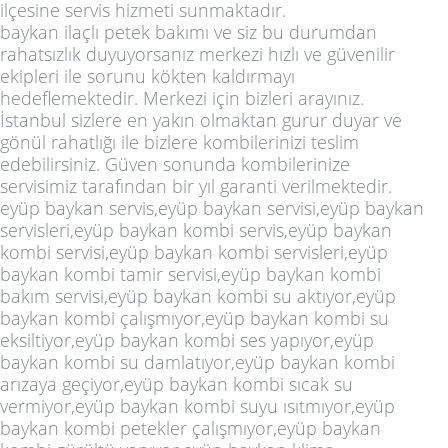
ilçesine servis hizmeti sunmaktadır.
baykan ilaçlı petek bakımı ve siz bu durumdan
rahatsızlık duyuyorsanız merkezi hızlı ve güvenilir
ekipleri ile sorunu kökten kaldırmayı
hedeflemektedir. Merkezi için bizleri arayınız.
İstanbul sizlere en yakın olmaktan gurur duyar ve
gönül rahatlığı ile bizlere kombilerinizi teslim
edebilirsiniz. Güven sonunda kombilerinize
servisimiz tarafından bir yıl garanti verilmektedir.
eyüp baykan servis,eyüp baykan servisi,eyüp baykan
servisleri,eyüp baykan kombi servis,eyüp baykan
kombi servisi,eyüp baykan kombi servisleri,eyüp
baykan kombi tamir servisi,eyüp baykan kombi
bakım servisi,eyüp baykan kombi su aktıyor,eyüp
baykan kombi çalışmıyor,eyüp baykan kombi su
eksiltiyor,eyüp baykan kombi ses yapıyor,eyüp
baykan kombi su damlatıyor,eyüp baykan kombi
arızaya geçiyor,eyüp baykan kombi sıcak su
vermiyor,eyüp baykan kombi suyu ısıtmıyor,eyüp
baykan kombi petekler çalışmıyor,eyüp baykan