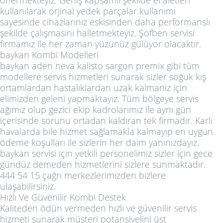
önermekteyiz. Geniş kapsamlı şekilde el aletleri
kullanılarak orjinal yedek parçalar kullanımı
sayesinde cihazlarınız eskisinden daha performanslı
şekilde çalışmasını halletmekteyiz. Şofben servisi
firmamız ile her zaman yüzünüz gülüyor olacaktır.
baykan Kombi Modelleri
baykan aden neva kalisto sargon premix gibi tüm
modellere servis hizmetleri sunarak sizler soğuk kış
ortamlardan hastalıklardan uzak kalmanız için
elimizden geleni yapmaktayız. Tüm bölgeye servis
ağımız olup gezici ekip kadrolarımız ile aynı gün
içerisinde sorunu ortadan kaldıran tek firmadır. Karlı
havalarda bile hizmet sağlamakla kalmayıp en uygun
ödeme koşulları ile sizlerin her daim yanınızdayız.
baykan servisi için yetkili personelimiz sizler için gece
gündüz demeden hizmetlerini sizlere sunmaktadır.
444 54 15
çağrı merkezlerimizden bizlere
ulaşabilirsiniz.
Hızlı Ve Güvenilir Kombi Destek
Kaliteden ödün vermeden hızlı ve güvenilir servis
hizmeti sunarak müşteri potansiyelini üst