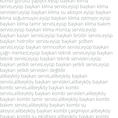
kombi gürültü yapıyor,eyüp baykan klima
servis,eyüp baykan klima servisi,eyüp baykan klima
servisleri,eyüp baykan klima su akıtıyor,eyüp baykan
klima soğutmuyor,eyüp baykan klima ısıtmıyor,eyüp
baykan klima tamir servisi,eyüp baykan klima bakım
servisi,eyüp baykan klima montaj servisi,eyüp
baykan kazan servisi,eyüp baykan brülör servisi,eyüp
baykan hidrofor servisi,eyüp baykan şofben
servisi,eyüp baykan termosifon servisi,eyüp baykan
çağrı merkezi,eyüp baykan teknik servis,eyüp baykan
teknik servisi,eyüp baykan teknik servisleri,eyüp
baykan yetkili servisi,eyüp baykan yetkili servis,eyüp
baykan yetkili servisleri değildir
alibeyköy baykan servis,alibeyköy baykan
servisi,alibeyköy baykan servisleri,alibeyköy baykan
kombi servis,alibeyköy baykan kombi
servisi,alibeyköy baykan kombi servisleri,alibeyköy
baykan kombi tamir servisi,alibeyköy baykan kombi
bakım servisi,alibeyköy baykan kombi su
aktıyor,alibeyköy baykan kombi çalışmıyor,alibeyköy
baykan kombi su eksiltiyor,alibeyköy baykan kombi