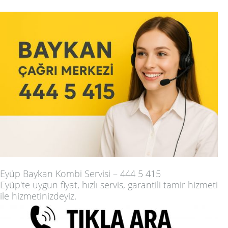
Eyüp Baykan Kombi Servisi – 444 5 415
Eyüp'te uygun fiyat, hızlı servis, garantili tamir hizmeti
ile hizmetinizdeyiz.