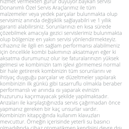
hizmet vermekten gurur duyuyor.baykan servisi
Donanımlı Özel Servis Araçlarımız ile tüm
malzemeler veya yedek parçalar bulunmakta olup
servisimiz anında değişiklik sağlayabilri ve 1 yıllık
garanti alabilirsiniz. Sorunlarınızı en kısa sürede
çözebilmek amacıyla gezici servislerimiz bulunmakta
olup bölgenize en yakın servisi yönlendirmekteyiz.
cihazınız ile ilgili en sağlam performansı alabilmeniz
için öncelikle kombi bakımınızı aksatmayın eğer ki
aksatma durumunuz olur ise faturalarınızın yüksek
gelmesi ve kombinizin tam işlevi görmemesi normal
bir hale getirerek kombinizin tüm sorunlarını ve
ihtiyaç duyguğu parçalar ve düzeltmeler yapılarak
kombinizin ilk günkü gibi tasarruflu olmakla beraber
performanslı ve anında ısı yaparak evinizin
huzurunu kaçırmayacak şekilde yapılmaktadır.
Arızaları ile karşılaştığınızda servis çağırmadan önce
yapmanız gereken bir kaç unsurlar vardır.
Kombinizin kitapçığında kullanım klavuzları
mevcuttur. Örneğin içerisinde yeterli su basıncı
olmadığında cihaz otomatikmen kendisini devre dışı