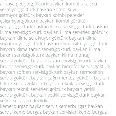
arızaya geçiyor,göktürk baykan kombi sıcak su
vermiyor,göktürk baykan kombi suyu
ısıtmıyor,göktürk baykan kombi petekler
çalışmıyor,göktürk baykan kombi gürültü
yapıyor,göktürk baykan klima servis,göktürk baykan
klima servisi,göktürk baykan klima servisleri,göktürk
baykan klima su akıtıyor,göktürk baykan klima
soğutmuyor,göktürk baykan klima ısıtmıyor,göktürk
baykan klima tamir servisi,göktürk baykan klima
bakım servisi,göktürk baykan klima montaj
servisi,göktürk baykan kazan servisi,göktürk baykan
brülör servisi,göktürk baykan hidrofor servisi,göktürk
baykan şofben servisi,göktürk baykan termosifon
servisi,göktürk baykan çağrı merkezi,göktürk baykan
teknik servis,göktürk baykan teknik servisi,göktürk
baykan teknik servisleri,göktürk baykan yetkili
servisi,göktürk baykan yetkili servis,göktürk baykan
yetkili servisleri değildir
kemerburgaz baykan servis,kemerburgaz baykan
servisi,kemerburgaz baykan servisleri,kemerburgaz