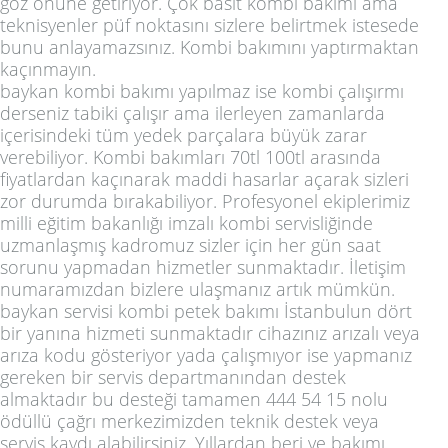
göz önüne getiriyor. Çok basit kombi bakımı ama
teknisyenler püf noktasını sizlere belirtmek istesede
bunu anlayamazsınız. Kombi bakımını yaptırmaktan
kaçınmayın.
baykan kombi bakımı yapılmaz ise kombi çalışırmı
derseniz tabiki çalışır ama ilerleyen zamanlarda
içerisindeki tüm yedek parçalara büyük zarar
verebiliyor. Kombi bakımları 70tl 100tl arasında
fiyatlardan kaçınarak maddi hasarlar açarak sizleri
zor durumda bırakabiliyor. Profesyonel ekiplerimiz
milli eğitim bakanlığı imzalı kombi servisliğinde
uzmanlaşmış kadromuz sizler için her gün saat
sorunu yapmadan hizmetler sunmaktadır. İletişim
numaramızdan bizlere ulaşmanız artık mümkün.
baykan servisi kombi petek bakımı İstanbulun dört
bir yanına hizmeti sunmaktadır cihazınız arızalı veya
arıza kodu gösteriyor yada çalışmıyor ise yapmanız
gereken bir servis departmanından destek
almaktadır bu desteği tamamen 444 54 15 nolu
ödüllü çağrı merkezimizden teknik destek veya
servis kaydı alabilirsiniz. Yıllardan beri ve bakımı