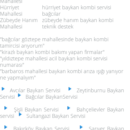
Mahallesi
Hürriyet
hürriyet baykan kombi servisi
Mahallesi
bağcılar
Zübeyde Hanım
zübeyde hanım baykan kombi
Mahallesi
teknik destek
"bağcılar göztepe mahallesinde baykan kombi
tamircisi arıyorum"
"kirazlı baykan kombi bakımı yapan firmalar"
"yıldıztepe mahallesi acil baykan kombi servisi
numarası"
"barbaros mahallesi baykan kombi arıza ışığı yanıyor
ne yapmalıyım"
Avcılar Baykan Servisi
Zeytinburnu Baykan
Servisi
Bağcılar BaykanServisi
Şişli Baykan Servisi
Bahçelievler Baykan
servisi
Sultangazi Baykan Servisi
Bakırköy Baykan Servisi
Sarıyer Baykan