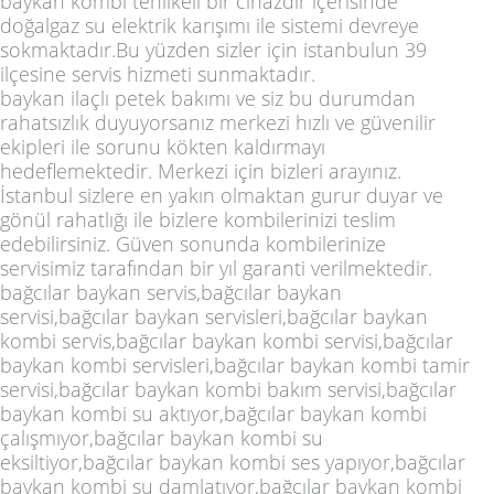
baykan kombi tehlikeli bir cihazdır içerisinde
doğalgaz su elektrik karışımı ile sistemi devreye
sokmaktadır.Bu yüzden sizler için istanbulun 39
ilçesine servis hizmeti sunmaktadır.
baykan ilaçlı petek bakımı ve siz bu durumdan
rahatsızlık duyuyorsanız merkezi hızlı ve güvenilir
ekipleri ile sorunu kökten kaldırmayı
hedeflemektedir. Merkezi için bizleri arayınız.
İstanbul sizlere en yakın olmaktan gurur duyar ve
gönül rahatlığı ile bizlere kombilerinizi teslim
edebilirsiniz. Güven sonunda kombilerinize
servisimiz tarafından bir yıl garanti verilmektedir.
bağcılar baykan servis,bağcılar baykan
servisi,bağcılar baykan servisleri,bağcılar baykan
kombi servis,bağcılar baykan kombi servisi,bağcılar
baykan kombi servisleri,bağcılar baykan kombi tamir
servisi,bağcılar baykan kombi bakım servisi,bağcılar
baykan kombi su aktıyor,bağcılar baykan kombi
çalışmıyor,bağcılar baykan kombi su
eksiltiyor,bağcılar baykan kombi ses yapıyor,bağcılar
baykan kombi su damlatıyor,bağcılar baykan kombi