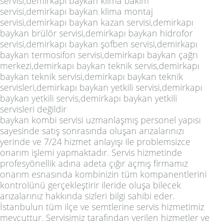
servisi,demirkapı baykan klima bakım
servisi,demirkapı baykan klima montaj
servisi,demirkapı baykan kazan servisi,demirkapı
baykan brülör servisi,demirkapı baykan hidrofor
servisi,demirkapı baykan şofben servisi,demirkapı
baykan termosifon servisi,demirkapı baykan çağrı
merkezi,demirkapı baykan teknik servis,demirkapı
baykan teknik servisi,demirkapı baykan teknik
servisleri,demirkapı baykan yetkili servisi,demirkapı
baykan yetkili servis,demirkapı baykan yetkili
servisleri değildir
baykan kombi servisi uzmanlaşmış personel yapısı
sayesinde satış sonrasında oluşan arızalarınızı
yerinde ve 7/24 hizmet anlayışı ile problemsizce
onarım işlemi yapmaktadır. Servis hizmetinde
profesyönellik adına adeta çığır açmış firmamız
onarım esnasında kombinizin tüm kompanentlerini
kontrolünü gerçekleştirir ileride oluşa bilecek
arızalarınız hakkında sizleri bilgi sahibi eder.
İstanbulun tüm ilçe ve semtlerine servis hizmetimiz
mevcuttur. Servisimiz tarafından verilen hizmetler ve