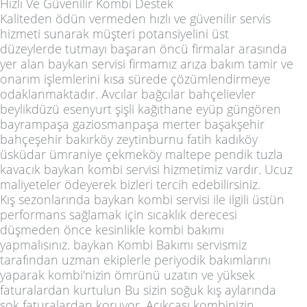
Hızlı Ve Güvenilir Kombi Destek
Kaliteden ödün vermeden hızlı ve güvenilir servis
hizmeti sunarak müşteri potansiyelini üst
düzeylerde tutmayı başaran öncü firmalar arasında
yer alan baykan servisi firmamız arıza bakım tamir ve
onarım işlemlerini kısa sürede çözümlendirmeye
odaklanmaktadır. Avcılar bağcılar bahçelievler
beylikdüzü esenyurt şişli kağıthane eyüp güngören
bayrampaşa gaziosmanpaşa merter başakşehir
bahçeşehir bakırköy zeytinburnu fatih kadıköy
üsküdar ümraniye çekmeköy maltepe pendik tuzla
kavacık baykan kombi servisi hizmetimiz vardır. Ucuz
maliyeteler ödeyerek bizleri tercih edebilirsiniz.
Kış sezonlarında baykan kombi servisi ile ilgili üstün
performans sağlamak için sıcaklık derecesi
düşmeden önce kesinlikle kombi bakımı
yapmalısınız. baykan Kombi Bakımı servismiz
tarafından uzman ekiplerle periyodik bakımlarını
yaparak kombi'nizin ömrünü uzatın ve yüksek
faturalardan kurtulun Bu sizin soğuk kış aylarında
şok faturalardan koruyor. Açıkcası kombinizin