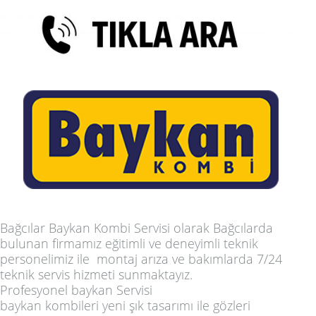
Bağcılar Baykan Kombi Servisi
olarak Bağcılarda
bulunan firmamız eğitimli ve deneyimli teknik
personelimiz ile montaj arıza ve bakımlarda 7/24
teknik servis hizmeti sunmaktayız.
Profesyonel baykan Servisi
baykan kombileri yeni şık tasarımı ile gözleri