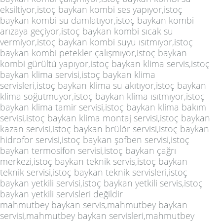
eksiltiyor,istoç baykan kombi ses yapıyor,istoç
baykan kombi su damlatıyor,istoç baykan kombi
arızaya geçiyor,istoç baykan kombi sıcak su
vermiyor,istoç baykan kombi suyu ısıtmıyor,istoç
baykan kombi petekler çalışmıyor,istoç baykan
kombi gürültü yapıyor,istoç baykan klima servis,istoç
baykan klima servisi,istoç baykan klima
servisleri,istoç baykan klima su akıtıyor,istoç baykan
klima soğutmuyor,istoç baykan klima ısıtmıyor,istoç
baykan klima tamir servisi,istoç baykan klima bakım
servisi,istoç baykan klima montaj servisi,istoç baykan
kazan servisi,istoç baykan brülör servisi,istoç baykan
hidrofor servisi,istoç baykan şofben servisi,istoç
baykan termosifon servisi,istoç baykan çağrı
merkezi,istoç baykan teknik servis,istoç baykan
teknik servisi,istoç baykan teknik servisleri,istoç
baykan yetkili servisi,istoç baykan yetkili servis,istoç
baykan yetkili servisleri değildir
mahmutbey baykan servis,mahmutbey baykan
servisi,mahmutbey baykan servisleri,mahmutbey