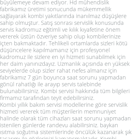
büyülemeye devam ediyor. Hd mühendislik
fabrikamız üretimi sonucunda mükemmellik
sağlayarak kombi yakıtlarında inanılmaz düşüşlere
sahip olmuştur. Satış sonrası servislik konusunda
servis kadromuz eğitimli ve kılık kıyafetine önem
vererek üstün özveriye sahip olup kombilerinize
içten bakmaktadır. Tehlikeli ortamlarda sizleri kötü
düşüncelere kapılmamanız için profesyonel
kadromuz ile sizlere en iyi hizmeti sunabilmek için
her daim yanınızdayız. Uzmanlık açısında en yüksek
seviyelerde olup sizler rahat nefes almanız için
fabrikamız 7 gün boyunca saat sorunu yapmadan
gönül rahatlığı ile arayıp servis talebinde
bulunabilirsiniz. Kombi servisi hakkında tüm bilgileri
firmamız tarafından teyit edebilirsiniz.
Kombi yıllık bakım servisi modellerine göre servislik
hizmeti vererek tüm müşterilerin memnuniyet
halinde olarak tüm cihazları saat sorunu yapmadan
istenilen günlerde randevu alabilirsiniz. baykan
ısıtma soğutma sistemlerinde öncülük kazanarak şık
tasarımı ile gözlerinizi kamatışmaktadır. Kombi