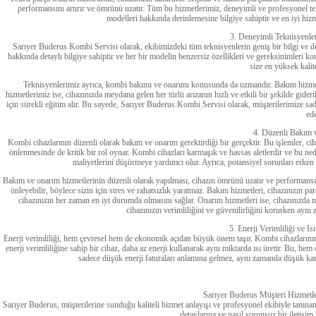
performansını artırır ve ömrünü uzatır. Tüm bu hizmetlerimiz, deneyimli ve profesyonel te
modelleri hakkında derinlemesine bilgiye sahiptir ve en iyi hiz
3. Deneyimli Teknisyenle
Sarıyer Buderus Kombi Servisi olarak, ekibimizdeki tüm teknisyenlerin geniş bir bilgi ve 
hakkında detaylı bilgiye sahiptir ve her bir modelin benzersiz özellikleri ve gereksinimleri
size en yüksek kalit
Teknisyenlerimiz ayrıca, kombi bakımı ve onarımı konusunda da uzmandır. Bakım hizmetl
hizmetlerimiz ise, cihazınızda meydana gelen her türlü arızanın hızlı ve etkili bir şekilde gi
için sürekli eğitim alır. Bu sayede, Sarıyer Buderus Kombi Servisi olarak, müşterilerimize sa
ede
4. Düzenli Bakım
Kombi cihazlarının düzenli olarak bakım ve onarım gerektirdiği bir gerçektir. Bu işlemler, cih
önlenmesinde de kritik bir rol oynar. Kombi cihazları karmaşık ve hassas aletlerdir ve bu ned
maliyetlerini düşürmeye yardımcı olur. Ayrıca, potansiyel sorunları erken 
Bakım ve onarım hizmetlerinin düzenli olarak yapılması, cihazın ömrünü uzatır ve performansın
önleyebilir, böylece sizin için stres ve rahatsızlık yaratmaz. Bakım hizmetleri, cihazınızın par
cihazınızın her zaman en iyi durumda olmasını sağlar. Onarım hizmetleri ise, cihazınızda mey
cihazınızın verimliliğini ve güvenilirliğini korurken aynı
5. Enerji Verimliliği ve I
Enerji verimliliği, hem çevresel hem de ekonomik açıdan büyük önem taşır. Kombi cihazlarının 
enerji verimliliğine sahip bir cihaz, daha az enerji kullanarak aynı miktarda ısı üretir. Bu, hem 
sadece düşük enerji faturaları anlamına gelmez, aynı zamanda düşük karb
Sarıyer Buderus Müşteri Hizmetler
Sarıyer Buderus, müşterilerine sunduğu kaliteli hizmet anlayışı ve profesyonel ekibiyle tanına
detaylarına ve nasıl sorunsuz bir iletişim 