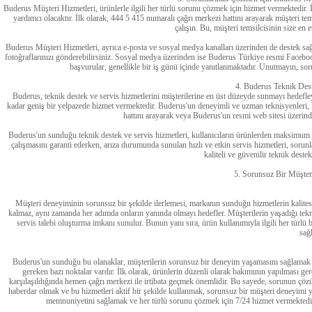
Buderus Müşteri Hizmetleri, ürünlerle ilgili her türlü sorunu çözmek için hizmet vermektedir. İst
yardımcı olacaktır. İlk olarak, 444 5 415 numaralı çağrı merkezi hattını arayarak müşteri tem
çalışın. Bu, müşteri temsilcisinin size en
Buderus Müşteri Hizmetleri, ayrıca e-posta ve sosyal medya kanalları üzerinden de destek sağla
fotoğraflarınızı gönderebilirsiniz. Sosyal medya üzerinden ise Buderus Türkiye resmi Facebook
başvurular, genellikle bir iş günü içinde yanıtlanmaktadır. Unutmayın, so
4. Buderus Teknik Dest
Buderus, teknik destek ve servis hizmetlerini müşterilerine en üst düzeyde sunmayı hedef
kadar geniş bir yelpazede hizmet vermektedir. Buderus'un deneyimli ve uzman teknisyenleri, h
hattını arayarak veya Buderus'un resmi web sitesi üzerinde
Buderus'un sunduğu teknik destek ve servis hizmetleri, kullanıcıların ürünlerden maksimum 
çalışmasını garanti ederken, arıza durumunda sunulan hızlı ve etkin servis hizmetleri, sor
kaliteli ve güvenilir teknik deste
5. Sorunsuz Bir Müşter
Müşteri deneyiminin sorunsuz bir şekilde ilerlemesi, markanın sunduğu hizmetlerin kalites
kalmaz, aynı zamanda her adımda onların yanında olmayı hedefler. Müşterilerin yaşadığı teknik
servis talebi oluşturma imkanı sunulur. Bunun yanı sıra, ürün kullanımıyla ilgili her türlü 
sağl
Buderus'un sunduğu bu olanaklar, müşterilerin sorunsuz bir deneyim yaşamasını sağlamak içi
gereken bazı noktalar vardır. İlk olarak, ürünlerin düzenli olarak bakımının yapılması ger
karşılaşıldığında hemen çağrı merkezi ile irtibata geçmek önemlidir. Bu sayede, sorunun çözü
haberdar olmak ve bu hizmetleri aktif bir şekilde kullanmak, sorunsuz bir müşteri deneyimi 
memnuniyetini sağlamak ve her türlü sorunu çözmek için 7/24 hizmet vermektedir