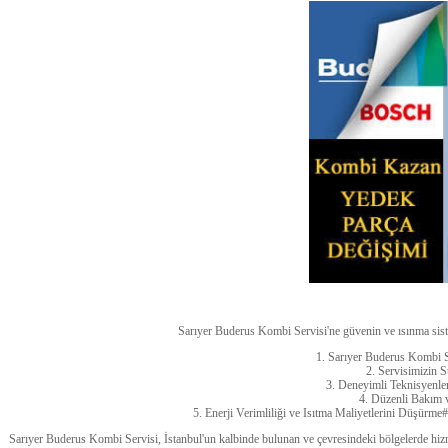
Sarıyer Buderus Kombi Servisi'ne güvenin ve ısınma siste
1. Sarıyer Buderus Kombi S
2. Servisimizin 
3. Deneyimli Teknisyenle
4. Düzenli Bakım
5. Enerji Verimliliği ve Isıtma Maliyetlerini Düşürm
Sarıyer Buderus Kombi Servisi, İstanbul'un kalbinde bulunan ve çevresindeki bölgelerde hiz