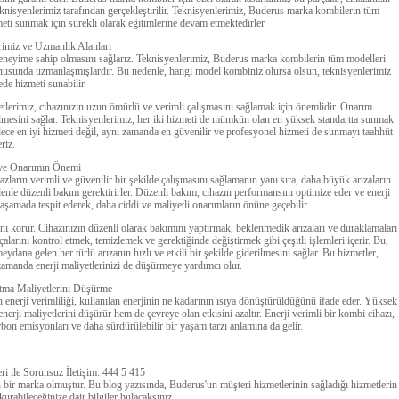
knisyenlerimiz tarafından gerçekleştirilir. Teknisyenlerimiz, Buderus marka kombilerin tüm
meti sunmak için sürekli olarak eğitimlerine devam etmektedirler.
rimiz ve Uzmanlık Alanları
deneyime sahip olmasını sağlarız. Teknisyenlerimiz, Buderus marka kombilerin tüm modelleri
 konusunda uzmanlaşmışlardır. Bu nedenle, hangi model kombiniz olursa olsun, teknisyenlerimiz
ede hizmeti sunabilir.
erimiz, cihazınızın uzun ömürlü ve verimli çalışmasını sağlamak için önemlidir. Onarım
derilmesini sağlar. Teknisyenlerimiz, her iki hizmeti de mümkün olan en yüksek standartta sunmak
dece en iyi hizmeti değil, aynı zamanda en güvenilir ve profesyonel hizmeti de sunmayı taahhüt
riz.
 ve Onarımın Önemi
azların verimli ve güvenilir bir şekilde çalışmasını sağlamanın yanı sıra, daha büyük arızaların
enle düzenli bakım gerektirirler. Düzenli bakım, cihazın performansını optimize eder ve enerji
aşamada tespit ederek, daha ciddi ve maliyetli onarımların önüne geçebilir.
ı korur. Cihazınızın düzenli olarak bakımını yaptırmak, beklenmedik arızaları ve duraklamaları
çalarını kontrol etmek, temizlemek ve gerektiğinde değiştirmek gibi çeşitli işlemleri içerir. Bu,
dana gelen her türlü arızanın hızlı ve etkili bir şekilde giderilmesini sağlar. Bu hizmetler,
 zamanda enerji maliyetlerinizi de düşürmeye yardımcı olur.
sıtma Maliyetlerini Düşürme
enerji verimliliği, kullanılan enerjinin ne kadarının ısıya dönüştürüldüğünü ifade eder. Yüksek
enerji maliyetlerini düşürür hem de çevreye olan etkisini azaltır. Enerji verimli bir kombi cihazı,
on emisyonları ve daha sürdürülebilir bir yaşam tarzı anlamına da gelir.
i ile Sorunsuz İletişim: 444 5 415
n bir marka olmuştur. Bu blog yazısında, Buderus'un müşteri hizmetlerinin sağladığı hizmetlerin
kurabileceğinize dair bilgiler bulacaksınız.