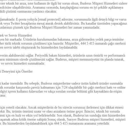
er teknik bir arıza, ister kullanım ile ilgili bir sorun olsun, Buderus Müşteri Hizmetleri sizlere
silcisine ulaşabilirsiniz. Aramanız sırasında, karşılaştığınız sorunu en iyi şekilde açıklamaya
 etkili çözümü sunmasına yardımcı olacaktır.
maktadır. E-posta yoluyla [email protected] adresine, sorununuzla ilgili detaylı bilgi ve varsa
 veya Twitter hesaplarına mesaj atarak destek alabilirsiniz. Bu kanallar üzerinden yapacağınız
runlarınızı çözmek için Buderus Müşteri Hizmetleri her zaman yanınızdadır.
ek ve Servis Hizmetleri
leyen bir markadır. Ürünlerin kurulumundan bakımına, arıza gidermeden yedek parça teminine
er türlü teknik sorunun çözülmesi için hazırdır. Müşteriler, 444 5 415 numaralı çağrı merkezi
n servis talebi oluşturarak bu hizmetlerden faydalanabilir.
verim alabilmesini sağlar. Periyodik bakım hizmetleri, ürünlerin uzun ömürlü ve performanslı
unların minimum sürede çözülmesini sağlar. Buderus, müşteri memnuniyetini ön planda tutarak,
k ve servis hizmetleri sunmaktadır.
i Deneyimi için Öneriler
i kadar önemlidir. Bu sebeple, Buderus müşterilerine sadece üstün kaliteli ürünler sunmakla
 sorunlar karşısında çaresiz kalmaması için 7/24 ulaşılabilir bir çağrı merkezi hattı ve online
bilgiyi içeren kullanıcı kılavuzları ve sıkça sorulan sorular bölümü gibi kaynaklara da erişim
anır.
n yeterli olacaktır. Ancak müşterilerin de bu sürecin sorunsuz ilerlemesi için dikkat etmesi
ekir. Bu, ürünün ömrünü uzatır ve olası arızaların önüne geçer. İkincisi, teknik bir sorunla
mü için en hızlı ve etkin yol belirlenebilir. Son olarak, Buderus'un sunduğu tüm hizmetlerden
yaşamak adına kritik öneme sahiptir.Sonuç olarak, Sarıyer Buderus müşteri hizmetleri, müşteri
. Bu hizmetlerden faydalanabilmek için 444 5 415 numarasını aramanız yeterlidir.