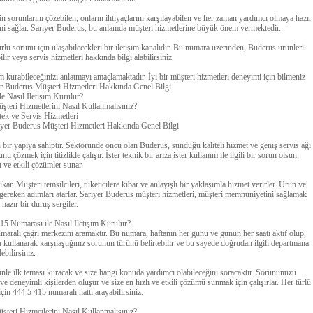
in sorunlarını çözebilen, onların ihtiyaçlarını karşılayabilen ve her zaman yardımcı olmaya hazır
tini sağlar. Sarıyer Buderus, bu anlamda müşteri hizmetlerine büyük önem vermektedir.
lü sorunu için ulaşabilecekleri bir iletişim kanalıdır. Bu numara üzerinden, Buderus ürünleri
ilir veya servis hizmetleri hakkında bilgi alabilirsiniz.
şim kurabileceğinizi anlatmayı amaçlamaktadır. İyi bir müşteri hizmetleri deneyimi için bilmeniz
yer Buderus Müşteri Hizmetleri Hakkında Genel Bilgi
e Nasıl İletişim Kurulur?
şteri Hizmetlerini Nasıl Kullanmalısınız?
ek ve Servis Hizmetleri
ıyer Buderus Müşteri Hizmetleri Hakkında Genel Bilgi
bir yapıya sahiptir. Sektöründe öncü olan Buderus, sunduğu kaliteli hizmet ve geniş servis ağı
 çözmek için titizlikle çalışır. İster teknik bir arıza ister kullanım ile ilgili bir sorun olsun,
ı ve etkili çözümler sunar.
ar. Müşteri temsilcileri, tüketicilere kibar ve anlayışlı bir yaklaşımla hizmet verirler. Ürün ve
çin gereken adımları atarlar. Sarıyer Buderus müşteri hizmetleri, müşteri memnuniyetini sağlamak
hazır bir duruş sergiler.
15 Numarası ile Nasıl İletişim Kurulur?
umaralı çağrı merkezini aramaktır. Bu numara, haftanın her günü ve günün her saati aktif olup,
 kullanarak karşılaştığınız sorunun türünü belirtebilir ve bu sayede doğrudan ilgili departmana
ebilirsiniz.
sizinle ilk teması kuracak ve size hangi konuda yardımcı olabileceğini soracaktır. Sorununuzu
l ve deneyimli kişilerden oluşur ve size en hızlı ve etkili çözümü sunmak için çalışırlar. Her türlü
 için 444 5 415 numaralı hattı arayabilirsiniz.
şteri Hizmetlerini Nasıl Kullanmalısınız?