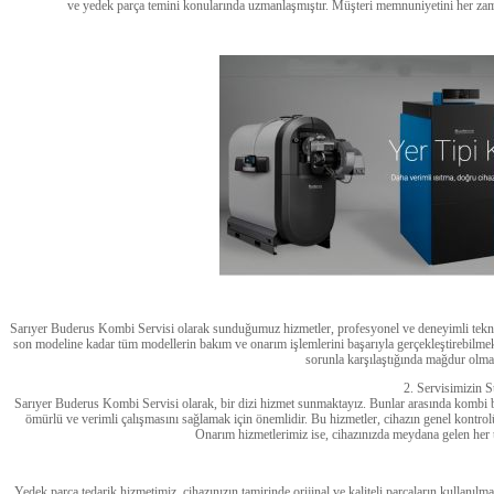
ve yedek parça temini konularında uzmanlaşmıştır. Müşteri memnuniyetini her zaman
Sarıyer Buderus Kombi Servisi olarak sunduğumuz hizmetler, profesyonel ve deneyimli teknis
son modeline kadar tüm modellerin bakım ve onarım işlemlerini başarıyla gerçekleştirebilmek
sorunla karşılaştığında mağdur olma
2. Servisimizin 
Sarıyer Buderus Kombi Servisi olarak, bir dizi hizmet sunmaktayız. Bunlar arasında kombi b
ömürlü ve verimli çalışmasını sağlamak için önemlidir. Bu hizmetler, cihazın genel kontrolün
Onarım hizmetlerimiz ise, cihazınızda meydana gelen her tür
Yedek parça tedarik hizmetimiz, cihazınızın tamirinde orijinal ve kaliteli parçaların kullanılm