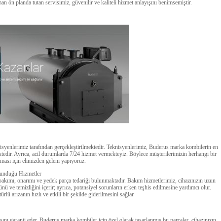
 ön planda tutan servisimiz, güvenilir ve kaliteli hizmet anlayışını benimsemiştir.
yenlerimiz tarafından gerçekleştirilmektedir. Teknisyenlerimiz, Buderus marka kombilerin en
tedir. Ayrıca, acil durumlarda 7/24 hizmet vermekteyiz. Böylece müşterilerimizin herhangi bir
ması için elimizden geleni yapıyoruz.
Sunduğu Hizmetler
akımı, onarımı ve yedek parça tedariği bulunmaktadır. Bakım hizmetlerimiz, cihazınızın uzun
ü ve temizliğini içerir; ayrıca, potansiyel sorunların erken teşhis edilmesine yardımcı olur.
lü arızanın hızlı ve etkili bir şekilde giderilmesini sağlar.
asını garanti eder. Buderus marka kombiler için özel olarak tasarlanmış bu parçalar, cihazınızın