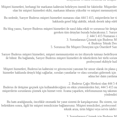
Müşteri hizmetleri, herhangi bir markanın kalitesini belirleyen önemli bir faktördür. Müşteriler
olan bir müşteri hizmetleri ekibi, markanın itibarını yükseltir ve müşteri memnuniye
Bu nedenle, Sarıyer Buderus müşteri hizmetleri numarası olan 444 5 415, müşterilerin her tür
hakkında genel bilgi alabilir, teknik destek talep edeb
Bu blog yazısı, Sarıyer Buderus müşteri hizmetleri ile nasıl daha etkili ve sorunsuz bir ileti
gereken tüm detayları burada bulacaksınız.1. Sarı
2. 444 5 415 Numarası il
3. Sorunlarınızı Çözmek için Buderus Mü
4. Buderus Teknik Dest
5. Sorunsuz Bir Müşteri Deneyimi için Öneriler# Sar
Sarıyer Buderus müşteri hizmetleri, müşteri memnuniyetini en üst düzeyde tutmayı hedefleyen 
ile bilinir. Bu bağlamda, Sarıyer Buderus müşteri hizmetleri de tüketicilerin her türlü sorununu
profesyonel ekibiyle hızl
Müşteri hizmetleri, Buderus'un kalitesini ve güvencesini yansıtan bir unsur olarak ön plana çık
hizmetler hakkında detaylı bilgi sağlarlar, soruları yanıtlarlar ve olası sorunları gidermek i
adına her daim yardıma 
2. Buderus Çağrı Merkezi olan 444 5 4
Buderus ile iletişime geçmek için kullanabileceğiniz en etkin yöntemlerden biri, 444 5 415 n
müşterilerin sorunlarını çözmek için hizmet verir. Arama yaparken, telefonunuzun tuş takımını
yönlendiril
Bu hattı aradığınızda, öncelikle otomatik bir yanıt sistemi ile karşılaşırsınız. Bu sistem, 
belirttikten sonra, ilgili bir müşteri temsilcisine bağlanırsınız. Müşteri temsilcileri, profesyone
teknik arıza, ürün bilgisi veya servis talebi
3. Sorunlarınızı Çözmek için Buderus Mü