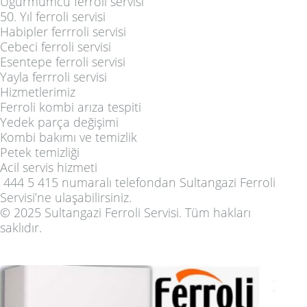
Uğurmumcu ferroli servisi
50. Yıl ferroli servisi
Habipler ferrroli servisi
Cebeci ferroli servisi
Esentepe ferroli servisi
Yayla ferrroli servisi
Hizmetlerimiz
Ferroli kombi arıza tespiti
Yedek parça değişimi
Kombi bakımı ve temizlik
Petek temizliği
Acil servis hizmeti
444 5 415
numaralı telefondan Sultangazi Ferroli
Servisi’ne ulaşabilirsiniz.
© 2025 Sultangazi Ferroli Servisi. Tüm hakları
saklıdır.