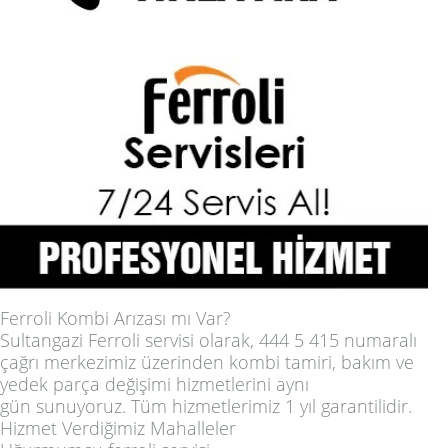
Ferroli Kombi Arızası mı Var?
Sultangazi Ferroli servisi olarak, 444 5 415 numaralı
çağrı merkezimiz üzerinden kombi tamiri, bakım ve
yedek parça değişimi hizmetlerini
aynı
gün
sunuyoruz. Tüm hizmetlerimiz
1 yıl garantilidir
.
Hizmet Verdiğimiz Mahalleler