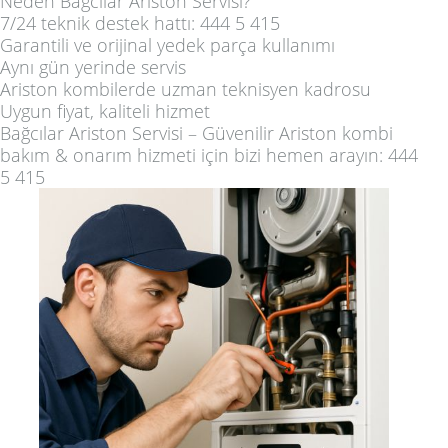
Neden Bağcılar Ariston Servisi?
7/24 teknik destek hattı:
444 5 415
Garantili ve orijinal yedek parça kullanımı
Aynı gün yerinde servis
Ariston kombilerde uzman teknisyen kadrosu
Uygun fiyat, kaliteli hizmet
Bağcılar Ariston Servisi
– Güvenilir Ariston kombi
bakım & onarım hizmeti için bizi hemen arayın:
444
5 415