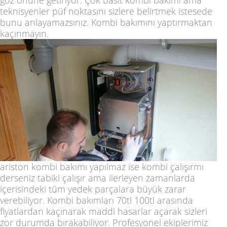
göz önüne getiriyor. Çok basit kombi bakımı ama
teknisyenler püf noktasını sizlere belirtmek istesede
bunu anlayamazsınız. Kombi bakımını yaptırmaktan
kaçınmayın.
ariston kombi bakımı yapılmaz ise kombi çalışırmı
derseniz tabiki çalışır ama ilerleyen zamanlarda
içerisindeki tüm yedek parçalara büyük zarar
verebiliyor. Kombi bakımları 70tl 100tl arasında
fiyatlardan kaçınarak maddi hasarlar açarak sizleri
zor durumda bırakabiliyor. Profesyonel ekiplerimiz