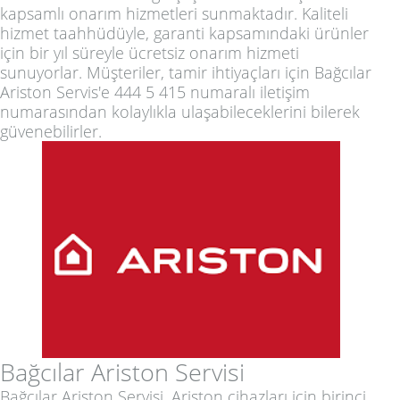
kapsamlı onarım hizmetleri sunmaktadır. Kaliteli
hizmet taahhüdüyle, garanti kapsamındaki ürünler
için bir yıl süreyle ücretsiz onarım hizmeti
sunuyorlar. Müşteriler, tamir ihtiyaçları için Bağcılar
Ariston Servis'e 444 5 415 numaralı iletişim
numarasından kolaylıkla ulaşabileceklerini bilerek
güvenebilirler.
Bağcılar Ariston Servisi
Bağcılar Ariston Servisi, Ariston cihazları için birinci