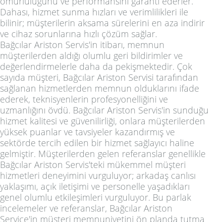
ömürlülüğünü ve performansını garanti ederler.
Dahası, hizmet sunma hızları ve verimlilikleri ile
bilinir; müşterilerin aksama sürelerini en aza indirir
ve cihaz sorunlarına hızlı çözüm sağlar.
Bağcılar Ariston Servis'in itibarı, memnun
müşterilerden aldığı olumlu geri bildirimler ve
değerlendirmelerle daha da pekişmektedir. Çok
sayıda müşteri, Bağcılar Ariston Servisi tarafından
sağlanan hizmetlerden memnun olduklarını ifade
ederek, teknisyenlerin profesyonelliğini ve
uzmanlığını övdü. Bağcılar Ariston Servis'in sunduğu
hizmet kalitesi ve güvenilirliği, onlara müşterilerden
yüksek puanlar ve tavsiyeler kazandırmış ve
sektörde tercih edilen bir hizmet sağlayıcı haline
gelmiştir. Müşterilerden gelen referanslar genellikle
Bağcılar Ariston Servis'teki mükemmel müşteri
hizmetleri deneyimini vurguluyor; arkadaş canlısı
yaklaşımı, açık iletişimi ve personelle yaşadıkları
genel olumlu etkileşimleri vurguluyor. Bu parlak
incelemeler ve referanslar, Bağcılar Ariston
Service'in müşteri memnuniyetini ön planda tutma