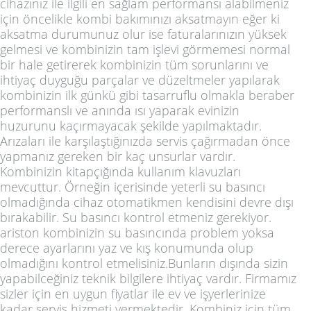
cihazınız ile ilgili en sağlam performansı alabilmeniz
için öncelikle kombi bakımınızı aksatmayın eğer ki
aksatma durumunuz olur ise faturalarınızın yüksek
gelmesi ve kombinizin tam işlevi görmemesi normal
bir hale getirerek kombinizin tüm sorunlarını ve
ihtiyaç duyguğu parçalar ve düzeltmeler yapılarak
kombinizin ilk günkü gibi tasarruflu olmakla beraber
performanslı ve anında ısı yaparak evinizin
huzurunu kaçırmayacak şekilde yapılmaktadır.
Arızaları ile karşılaştığınızda servis çağırmadan önce
yapmanız gereken bir kaç unsurlar vardır.
Kombinizin kitapçığında kullanım klavuzları
mevcuttur. Örneğin içerisinde yeterli su basıncı
olmadığında cihaz otomatikmen kendisini devre dışı
bırakabilir. Su basıncı kontrol etmeniz gerekiyor.
ariston kombinizin su basıncında problem yoksa
derece ayarlarını yaz ve kış konumunda olup
olmadığını kontrol etmelisiniz.Bunların dışında sizin
yapabilceğiniz teknik bilgilere ihtiyaç vardır. Firmamız
sizler için en uygun fiyatlar ile ev ve işyerlerinize
kadar servis hizmeti vermektedir. Kombiniz için tüm