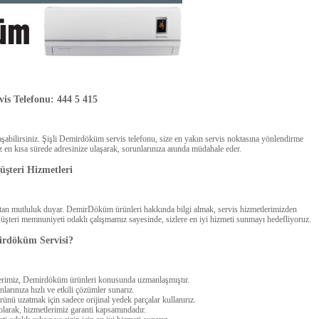
is Telefonu: 444 5 415
laşabilirsiniz. Şişli Demirdöküm servis telefonu, size en yakın servis noktasına yönlendirme
z en kısa sürede adresinize ulaşarak, sorunlarınıza anında müdahale eder.
teri Hizmetleri
ktan mutluluk duyar. DemirDöküm ürünleri hakkında bilgi almak, servis hizmetlerimizden
Müşteri memnuniyeti odaklı çalışmamız sayesinde, sizlere en iyi hizmeti sunmayı hedefliyoruz.
irdöküm Servisi?
erimiz, Demirdöküm ürünleri konusunda uzmanlaşmıştır.
arınıza hızlı ve etkili çözümler sunarız.
ünü uzatmak için sadece orijinal yedek parçalar kullanırız.
olarak, hizmetlerimiz garanti kapsamındadır.