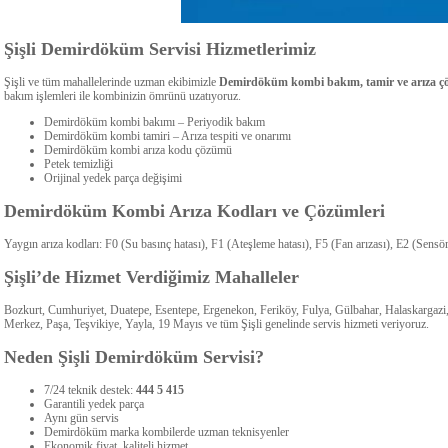
Şişli Demirdöküm Servisi Hizmetlerimiz
Şişli ve tüm mahallelerinde uzman ekibimizle
Demirdöküm kombi bakım, tamir ve arıza 
bakım işlemleri ile kombinizin ömrünü uzatıyoruz.
Demirdöküm kombi bakımı – Periyodik bakım
Demirdöküm kombi tamiri – Arıza tespiti ve onarımı
Demirdöküm kombi arıza kodu çözümü
Petek temizliği
Orijinal yedek parça değişimi
Demirdöküm Kombi Arıza Kodları ve Çözümleri
Yaygın arıza kodları: F0 (Su basınç hatası), F1 (Ateşleme hatası), F5 (Fan arızası), E2 (Sensör
Şişli’de Hizmet Verdiğimiz Mahalleler
Bozkurt, Cumhuriyet, Duatepe, Esentepe, Ergenekon, Feriköy, Fulya, Gülbahar, Halaskargaz
Merkez, Paşa, Teşvikiye, Yayla, 19 Mayıs ve tüm Şişli genelinde servis hizmeti veriyoruz.
Neden Şişli Demirdöküm Servisi?
7/24 teknik destek:
444 5 415
Garantili yedek parça
Aynı gün servis
Demirdöküm marka kombilerde uzman teknisyenler
Ekonomik fiyat, kaliteli hizmet