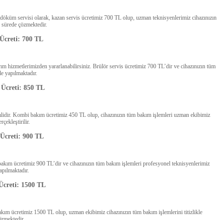
rdöküm servisi olarak, kazan servis ücretimiz 700 TL olup, uzman teknisyenlerimiz cihazınızın
a sürede çözmektedir.
 Ücreti: 700 TL
ım hizmetlerimizden yararlanabilirsiniz. Brülör servis ücretimiz 700 TL’dir ve cihazınızın tüm
kle yapılmaktadır.
Ücreti: 850 TL
nemlidir. Kombi bakım ücretimiz 450 TL olup, cihazınızın tüm bakım işlemleri uzman ekibimiz
rçekleştirilir.
Ücreti: 900 TL
 bakım ücretimiz 900 TL’dir ve cihazınızın tüm bakım işlemleri profesyonel teknisyenlerimiz
apılmaktadır.
creti: 1500 TL
kım ücretimiz 1500 TL olup, uzman ekibimiz cihazınızın tüm bakım işlemlerini titizlikle
irmektedir.