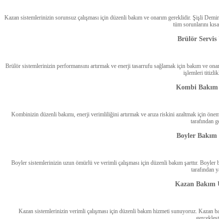
Kazan sistemlerinizin sorunsuz çalışması için düzenli bakım ve onarım gereklidir. Şişli Demi
tüm sorunlarını kıs
Brülör Servis
Brülör sistemlerinizin performansını artırmak ve enerji tasarrufu sağlamak için bakım ve onar
işlemleri titizli
Kombi Bakım 
Kombinizin düzenli bakımı, enerji verimliliğini artırmak ve arıza riskini azaltmak için ö
tarafından ge
Boyler Bakım 
Boyler sistemlerinizin uzun ömürlü ve verimli çalışması için düzenli bakım şarttır. Boyler
tarafından y
Kazan Bakım Ü
Kazan sistemlerinizin verimli çalışması için düzenli bakım hizmeti sunuyoruz. Kazan ba
gerçekleşt