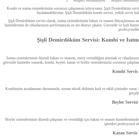
5. **Müşteri Memnuniyeti**: Müşteri memnuniyeti o
Kombi ve ısıtma sistemlerinizin sorunsuz çalışmasını istiyorsanız, Şişli Demirdöküm servi
faydalanabilirsiniz. Şişli Demirdöküm kombi servisi, yetkili servis kal
Şişli Demirdöküm servisi olarak, ısıtma sistemlerinizin bakım ve onarım ihtiyaçlarınız
hizmetlerimiz ile cihazlarınızın performansını en üst düzeye çıkarın. Güvenilir ve hızlı hiz
profesyonelle
Şişli Demirdöküm Servisi: Kombi ve Isıtma
Isıtma sistemlerinizin düzenli bakım ve onarımı, enerji verimliliğini artırmak ve cihazlar
güvenilir hizmetler sunarak, kombi, boyler, kazan ve brülör sistemlerinizin sorunsuz çalışma
Kombi Servis 
Kombinizin arızalanması durumunda, uzman teknik ekibimiz hızlı ve etkili çözümler sunar. 
gerçekle
Boyler Servisi
Boyler sistemlerinizin düzenli çalışması ve verimliliği için bakım ve onarım hizmetlerimizd
işlemleri profesyonel ek
Kazan Servis 