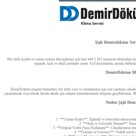
Şişli Demirdöküm Serv
Her türlü kombi ve ısıtma sistemi ihtiyaçlarınız için bize 444 5 415 numaralı telefondan u
yaparak, hızlı ve etkili çözümler sunar. Acil durumlarda, uzman ekibimi
DemirDöküm Müş
DemirDöküm müşteri hizmetleri, her türlü soru ve sorunlarınız için size yardımcı olma
yararlanmak veya teknik destek almak için müşteri hizmetlerimizle iletişime geçebilirsiniz. 
Neden Şişli Dem
1. **Uzman Kadro**: Eğitimli ve deneyimli teknisyenl
2. **Hızlı ve Güvenilir Hizmet**: Sorunl
3. **Orijinal Yedek Parça Kullanımı**: Cihazlarınızın ömr
4. **Garanti ve Güvence**: Yetkili servis 