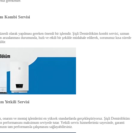
niz gerekenler.
üm Kombi Servisi
üzenli olarak yapılması gereken önemli bir işlemdir. Şişli Demirdöküm kombi servisi, uzman
 arızalanması durumunda, hızlı ve etkili bir şekilde müdahale edilerek, sorununuz kısa sürede
ülür.
m Yetkili Servisi
 onarım ve montaj işlemlerini en yüksek standartlarda gerçekleştiriyoruz. Şişli Demirdöküm
ızın performansını maksimum seviyede tutar. Yetkili servis hizmetlerimiz sayesinde, garanti
nızın tam performansla çalışmasını sağlayabilirsiniz.