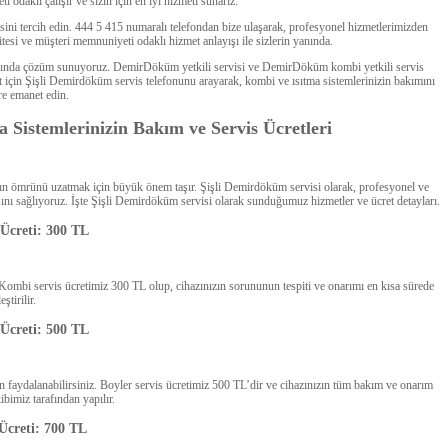
daklı çalışır ve sizin için en iyi hizmeti sunarız.
sini tercih edin. 444 5 415 numaralı telefondan bize ulaşarak, profesyonel hizmetlerimizden
itesi ve müşteri memnuniyeti odaklı hizmet anlayışı ile sizlerin yanında.
a anında çözüm sunuyoruz. DemirDöküm yetkili servisi ve DemirDöküm kombi yetkili servis
met için Şişli Demirdöküm servis telefonunu arayarak, kombi ve ısıtma sistemlerinizin bakımını
re emanet edin.
 Sistemlerinizin Bakım ve Servis Ücretleri
ınızın ömrünü uzatmak için büyük önem taşır. Şişli Demirdöküm servisi olarak, profesyonel ve
sını sağlıyoruz. İşte Şişli Demirdöküm servisi olarak sunduğumuz hizmetler ve ücret detayları.
Ücreti: 300 TL
Kombi servis ücretimiz 300 TL olup, cihazınızın sorununun tespiti ve onarımı en kısa sürede
ştirilir.
 Ücreti: 500 TL
en faydalanabilirsiniz. Boyler servis ücretimiz 500 TL’dir ve cihazınızın tüm bakım ve onarım
ibimiz tarafından yapılır.
Ücreti: 700 TL