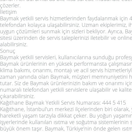
çözerler.
İletişim
Baymak yetkili servis hizmetlerinden faydalanmak için 
telefondan kolayca ulaşabilirsiniz. Uzman ekiplerimiz, ih
uygun çözümleri sunmak için sizleri bekliyor. Ayrıca, 
sitesi üzerinden de servis taleplerinizi iletebilir ve onli
alabilirsiniz.
Sonuç
Baymak yetkili servisleri, kullanıcılarına sunduğu profe
Baymak ürünlerinin en yüksek performansta çalışmasın
klima bakımı, onarımı, montajı ve acil servis hizmetleriy
zaman yanında olan Baymak, müşteri memnuniyetini h
tutar. Siz de Baymak ürünlerinizin bakım ve onarımı iç
numaralı telefondan yetkili servislere ulaşabilir ve kalite
çıkarabilirsiniz.
Kağıthane Baymak Yetkili Servis Numarası: 444 5 415
Kağıthane, İstanbul'un merkezi ilçelerinden biri olarak
hareketli yaşam tarzıyla dikkat çeker. Bu yoğun yaşamın
işyerlerinde kullanılan ısıtma ve soğutma sistemlerinin
büyük önem taşır. Baymak, Türkiye’nin önde gelen ısı