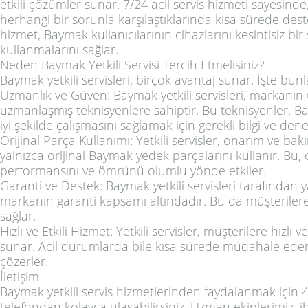
etkili çözümler sunar. 7/24 acil servis hizmeti sayesinde
herhangi bir sorunla karşılaştıklarında kısa sürede deste
hizmet, Baymak kullanıcılarının cihazlarını kesintisiz bir
kullanmalarını sağlar.
Neden Baymak Yetkili Servisi Tercih Etmelisiniz?
Baymak yetkili servisleri, birçok avantaj sunar. İşte bunl
Uzmanlık ve Güven: Baymak yetkili servisleri, markanı
uzmanlaşmış teknisyenlere sahiptir. Bu teknisyenler, 
iyi şekilde çalışmasını sağlamak için gerekli bilgi ve den
Orijinal Parça Kullanımı: Yetkili servisler, onarım ve ba
yalnızca orijinal Baymak yedek parçalarını kullanır. Bu, 
performansını ve ömrünü olumlu yönde etkiler.
Garanti ve Destek: Baymak yetkili servisleri tarafından y
markanın garanti kapsamı altındadır. Bu da müşteriler
sağlar.
Hızlı ve Etkili Hizmet: Yetkili servisler, müşterilere hızlı 
sunar. Acil durumlarda bile kısa sürede müdahale eder
çözerler.
İletişim
Baymak yetkili servis hizmetlerinden faydalanmak için 
telefondan kolayca ulaşabilirsiniz. Uzman ekiplerimiz, ih