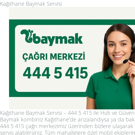
Kağıthane Baymak Servisi
Kağıthane Baymak Servisi – 444 5 415 ile Hızlı ve Güven
Baymak kombiniz Kağıthane’de arızalandıysa ya da bak
444 5 415 çağrı merkezimiz üzerinden bizlere ulaşarak a
servis alabilirsiniz. Tüm mahallelere özel mobil ekiple