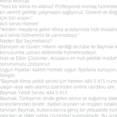
Klima Montajı
"Yeni bir klima mı aldınız? Profesyonel montaj hizmetler
en verimli şekilde çalışmasını sağlıyoruz. Güvenli ve do
için bizi arayın."
Acil Servis Hizmeti
"Aniden meydana gelen klima arızalarında hızlı müdaha
acil servis hizmetimiz ile yanınızdayız."
Neden Bizi Seçmelisiniz?
Deneyim ve Güven: Yılların verdiği tecrübe ile Baymak k
konusunda uzman ekibimizle hizmetinizdeyiz.
Hızlı ve Etkin Çözümler: Arızalara en hızlı şekilde müd
sorununuzu çözüyoruz.
Uygun Fiyatlar: Kaliteli hizmeti uygun fiyatlarla sunuyoru
İletişim
"Baymak klima yetkili servisi için hemen 444 5 415 num
ulaşın veya web sitemiz üzerinden online randevu alın
Baymak Yetkili Servis: 444 5 415
Baymak, Türkiye'nin önde gelen ısıtma ve soğutma sist
üreticilerinden biridir. Kaliteli ürünleri ve müşteri odakl
tanınan Baymak, kullanıcılarına geniş bir yelpazede kom
ısıtıcıları ve diğer ısıtma çözümleri sunmaktadır. Bu ü