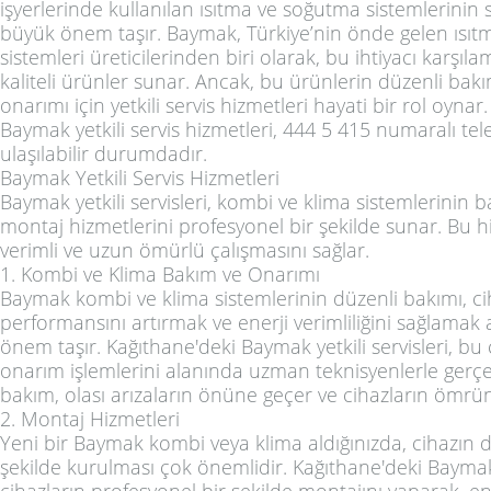
işyerlerinde kullanılan ısıtma ve soğutma sistemlerinin
büyük önem taşır. Baymak, Türkiye’nin önde gelen ısı
sistemleri üreticilerinden biri olarak, bu ihtiyacı karşıl
kaliteli ürünler sunar. Ancak, bu ürünlerin düzenli bakı
onarımı için yetkili servis hizmetleri hayati bir rol oyna
Baymak yetkili servis hizmetleri, 444 5 415 numaralı te
ulaşılabilir durumdadır.
Baymak Yetkili Servis Hizmetleri
Baymak yetkili servisleri, kombi ve klima sistemlerinin 
montaj hizmetlerini profesyonel bir şekilde sunar. Bu hi
verimli ve uzun ömürlü çalışmasını sağlar.
1. Kombi ve Klima Bakım ve Onarımı
Baymak kombi ve klima sistemlerinin düzenli bakımı, ci
performansını artırmak ve enerji verimliliğini sağlamak
önem taşır. Kağıthane'deki Baymak yetkili servisleri, bu
onarım işlemlerini alanında uzman teknisyenlerle gerçek
bakım, olası arızaların önüne geçer ve cihazların ömrün
2. Montaj Hizmetleri
Yeni bir Baymak kombi veya klima aldığınızda, cihazın d
şekilde kurulması çok önemlidir. Kağıthane'deki Baymak y
cihazların profesyonel bir şekilde montajını yaparak, en