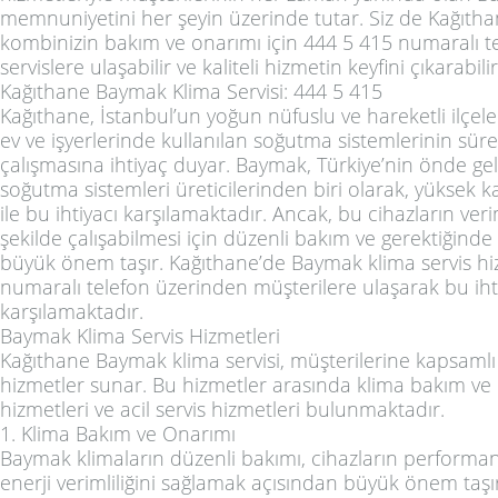
memnuniyetini her şeyin üzerinde tutar. Siz de Kağıt
kombinizin bakım ve onarımı için 444 5 415 numaralı te
servislere ulaşabilir ve kaliteli hizmetin keyfini çıkarabilir
Kağıthane Baymak Klima Servisi: 444 5 415
Kağıthane, İstanbul’un yoğun nüfuslu ve hareketli ilçele
ev ve işyerlerinde kullanılan soğutma sistemlerinin sürek
çalışmasına ihtiyaç duyar. Baymak, Türkiye’nin önde gel
soğutma sistemleri üreticilerinden biri olarak, yüksek kal
ile bu ihtiyacı karşılamaktadır. Ancak, bu cihazların veri
şekilde çalışabilmesi için düzenli bakım ve gerektiğinde
büyük önem taşır. Kağıthane’de Baymak klima servis hi
numaralı telefon üzerinden müşterilere ulaşarak bu iht
karşılamaktadır.
Baymak Klima Servis Hizmetleri
Kağıthane Baymak klima servisi, müşterilerine kapsamlı
hizmetler sunar. Bu hizmetler arasında klima bakım ve
hizmetleri ve acil servis hizmetleri bulunmaktadır.
1. Klima Bakım ve Onarımı
Baymak klimaların düzenli bakımı, cihazların performan
enerji verimliliğini sağlamak açısından büyük önem taşı