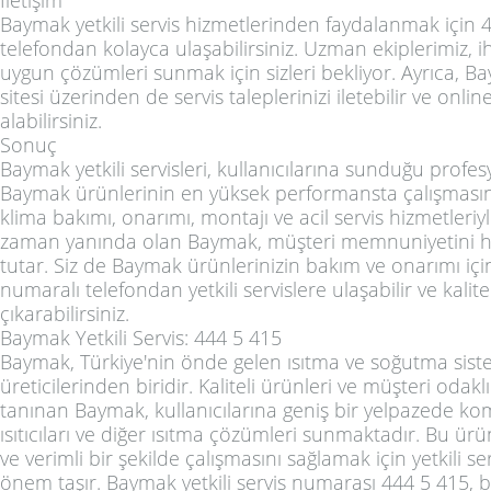
Baymak yetkili servis hizmetlerinden faydalanmak için 
telefondan kolayca ulaşabilirsiniz. Uzman ekiplerimiz, ih
uygun çözümleri sunmak için sizleri bekliyor. Ayrıca, 
sitesi üzerinden de servis taleplerinizi iletebilir ve onli
alabilirsiniz.
Sonuç
Baymak yetkili servisleri, kullanıcılarına sunduğu profe
Baymak ürünlerinin en yüksek performansta çalışmasın
klima bakımı, onarımı, montajı ve acil servis hizmetleriy
zaman yanında olan Baymak, müşteri memnuniyetini h
tutar. Siz de Baymak ürünlerinizin bakım ve onarımı iç
numaralı telefondan yetkili servislere ulaşabilir ve kalite
çıkarabilirsiniz.
Baymak Yetkili Servis: 444 5 415
Baymak, Türkiye'nin önde gelen ısıtma ve soğutma sist
üreticilerinden biridir. Kaliteli ürünleri ve müşteri odakl
tanınan Baymak, kullanıcılarına geniş bir yelpazede kom
ısıtıcıları ve diğer ısıtma çözümleri sunmaktadır. Bu ü
ve verimli bir şekilde çalışmasını sağlamak için yetkili s
önem taşır. Baymak yetkili servis numarası 444 5 415,