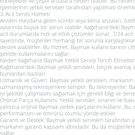
etkileyebilir ve çeşitli arızalara neden olabilir. Bu nede
işlemlerinin yetkili servisler tarafından yapılması önemli
3. Acil Servis Hizmeti
Aniden meydana gelen kombi veya klima arızaları, özelli
aylarında büyük bir sorun olabilir. Kağıthane'deki Baymak
acil durumlarda hızlı ve etkili çözümler sunar. 7/24 acil 
sayesinde, müşteriler herhangi bir sorunla karşılaştıkla
destek alabilirler. Bu hizmet, Baymak kullanıcılarının ciha
şekilde kullanmalarını sağlar.
Neden Kağıthane Baymak Yetkili Servisi Tercih Etmelisin
Kağıthane'deki Baymak yetkili servisleri, birçok avantaj 
bunlardan bazıları:
Uzmanlık ve Güven: Baymak yetkili servisleri, markanı
uzmanlaşmış teknisyenlere sahiptir. Bu teknisyenler, 
iyi şekilde çalışmasını sağlamak için gerekli bilgi ve den
Orijinal Parça Kullanımı: Yetkili servisler, onarım ve ba
yalnızca orijinal Baymak yedek parçalarını kullanır. Bu, 
performansını ve ömrünü olumlu yönde etkiler.
Garanti ve Destek: Baymak yetkili servisleri tarafından y
markanın garanti kapsamı altındadır. Bu da müşteriler
sağlar.