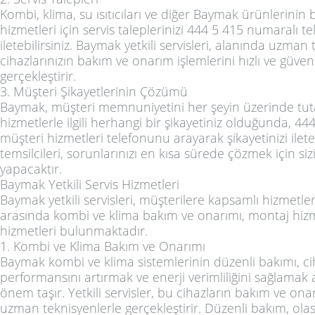
Kombi, klima, su ısıtıcıları ve diğer Baymak ürünlerini
hizmetleri için servis taleplerinizi 444 5 415 numaralı 
iletebilirsiniz. Baymak yetkili servisleri, alanında uzman
cihazlarınızın bakım ve onarım işlemlerini hızlı ve güvenil
gerçekleştirir.
3. Müşteri Şikayetlerinin Çözümü
Baymak, müşteri memnuniyetini her şeyin üzerinde tut
hizmetlerle ilgili herhangi bir şikayetiniz olduğunda, 4
müşteri hizmetleri telefonunu arayarak şikayetinizi ileteb
temsilcileri, sorunlarınızı en kısa sürede çözmek için sizin
yapacaktır.
Baymak Yetkili Servis Hizmetleri
Baymak yetkili servisleri, müşterilere kapsamlı hizmetle
arasında kombi ve klima bakım ve onarımı, montaj hizmet
hizmetleri bulunmaktadır.
1. Kombi ve Klima Bakım ve Onarımı
Baymak kombi ve klima sistemlerinin düzenli bakımı, ci
performansını artırmak ve enerji verimliliğini sağlamak
önem taşır. Yetkili servisler, bu cihazların bakım ve ona
uzman teknisyenlerle gerçekleştirir. Düzenli bakım, olas