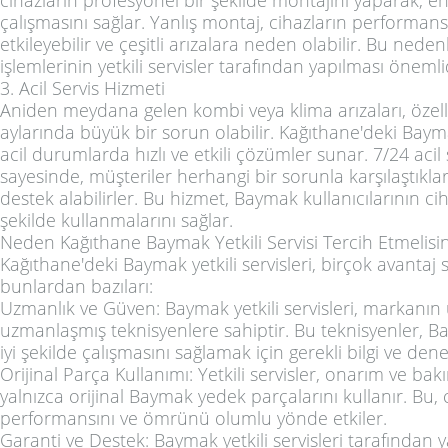
çalışmasını sağlar. Yanlış montaj, cihazların performan
etkileyebilir ve çeşitli arızalara neden olabilir. Bu nede
işlemlerinin yetkili servisler tarafından yapılması önemli
3. Acil Servis Hizmeti
Aniden meydana gelen kombi veya klima arızaları, özelli
aylarında büyük bir sorun olabilir. Kağıthane'deki Baymak
acil durumlarda hızlı ve etkili çözümler sunar. 7/24 acil 
sayesinde, müşteriler herhangi bir sorunla karşılaştıkla
destek alabilirler. Bu hizmet, Baymak kullanıcılarının ciha
şekilde kullanmalarını sağlar.
Neden Kağıthane Baymak Yetkili Servisi Tercih Etmelisin
Kağıthane'deki Baymak yetkili servisleri, birçok avantaj 
bunlardan bazıları:
Uzmanlık ve Güven: Baymak yetkili servisleri, markanı
uzmanlaşmış teknisyenlere sahiptir. Bu teknisyenler, 
iyi şekilde çalışmasını sağlamak için gerekli bilgi ve den
Orijinal Parça Kullanımı: Yetkili servisler, onarım ve ba
yalnızca orijinal Baymak yedek parçalarını kullanır. Bu, 
performansını ve ömrünü olumlu yönde etkiler.
Garanti ve Destek: Baymak yetkili servisleri tarafından y