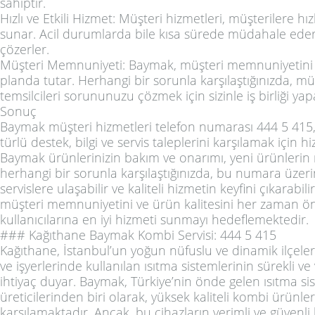
sahiptir.
Hızlı ve Etkili Hizmet: Müşteri hizmetleri, müşterilere hız
sunar. Acil durumlarda bile kısa sürede müdahale eder
çözerler.
Müşteri Memnuniyeti: Baymak, müşteri memnuniyetin
planda tutar. Herhangi bir sorunla karşılaştığınızda, mü
temsilcileri sorununuzu çözmek için sizinle iş birliği yap
Sonuç
Baymak müşteri hizmetleri telefon numarası 444 5 415, 
türlü destek, bilgi ve servis taleplerini karşılamak için 
Baymak ürünlerinizin bakım ve onarımı, yeni ürünlerin
herhangi bir sorunla karşılaştığınızda, bu numara üzeri
servislere ulaşabilir ve kaliteli hizmetin keyfini çıkarabil
müşteri memnuniyetini ve ürün kalitesini her zaman ön
kullanıcılarına en iyi hizmeti sunmayı hedeflemektedir.
### Kağıthane Baymak Kombi Servisi: 444 5 415
Kağıthane, İstanbul’un yoğun nüfuslu ve dinamik ilçeler
ve işyerlerinde kullanılan ısıtma sistemlerinin sürekli ve
ihtiyaç duyar. Baymak, Türkiye’nin önde gelen ısıtma si
üreticilerinden biri olarak, yüksek kaliteli kombi ürünleri
karşılamaktadır. Ancak, bu cihazların verimli ve güvenli 