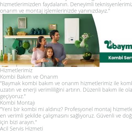
hizmetlerimizden faydalanın. Deneyimli teknisyenlerimi
onarım ve montaj işlemlerinizde yanınızdayız."
Hizmetlerimiz
Kombi Bakım ve Onarım
"Baymak kombi bakım ve onarım hizmetlerimiz ile kom
uzatın ve enerji verimliliğini artırın. Düzenli bakım ile o
geçiyoruz."
Kombi Montajı
"Yeni bir kombi mi aldınız? Profesyonel montaj hizmetle
en verimli şekilde çalışmasını sağlıyoruz. Güvenli ve do
için bizi arayın."
Acil Servis Hizmeti