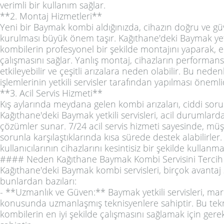
verimli bir kullanım sağlar.
**2. Montaj Hizmetleri**
Yeni bir Baymak kombi aldığınızda, cihazın doğru ve güv
kurulması büyük önem taşır. Kağıthane'deki Baymak yetki
kombilerin profesyonel bir şekilde montajını yaparak, e
çalışmasını sağlar. Yanlış montaj, cihazların performan
etkileyebilir ve çeşitli arızalara neden olabilir. Bu nede
işlemlerinin yetkili servisler tarafından yapılması önemli
**3. Acil Servis Hizmeti**
Kış aylarında meydana gelen kombi arızaları, ciddi sorun
Kağıthane'deki Baymak yetkili servisleri, acil durumlarda h
çözümler sunar. 7/24 acil servis hizmeti sayesinde, müş
sorunla karşılaştıklarında kısa sürede destek alabilirle
kullanıcılarının cihazlarını kesintisiz bir şekilde kullanma
#### Neden Kağıthane Baymak Kombi Servisini Tercih 
Kağıthane'deki Baymak kombi servisleri, birçok avantaj 
bunlardan bazıları:
- **Uzmanlık ve Güven:** Baymak yetkili servisleri, mar
konusunda uzmanlaşmış teknisyenlere sahiptir. Bu tek
kombilerin en iyi şekilde çalışmasını sağlamak için gerek