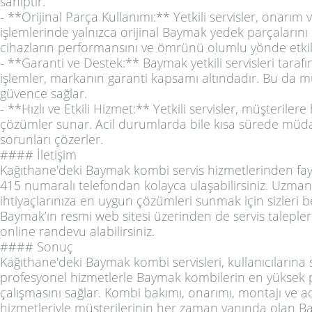
sahiptir.
- **Orijinal Parça Kullanımı:** Yetkili servisler, onarım
işlemlerinde yalnızca orijinal Baymak yedek parçalarını k
cihazların performansını ve ömrünü olumlu yönde etkil
- **Garanti ve Destek:** Baymak yetkili servisleri taraf
işlemler, markanın garanti kapsamı altındadır. Bu da mü
güvence sağlar.
- **Hızlı ve Etkili Hizmet:** Yetkili servisler, müşterilere h
çözümler sunar. Acil durumlarda bile kısa sürede müd
sorunları çözerler.
#### İletişim
Kağıthane'deki Baymak kombi servis hizmetlerinden fa
415 numaralı telefondan kolayca ulaşabilirsiniz. Uzman 
ihtiyaçlarınıza en uygun çözümleri sunmak için sizleri be
Baymak’ın resmi web sitesi üzerinden de servis taleplerini
online randevu alabilirsiniz.
#### Sonuç
Kağıthane'deki Baymak kombi servisleri, kullanıcıların
profesyonel hizmetlerle Baymak kombilerin en yüksek
çalışmasını sağlar. Kombi bakımı, onarımı, montajı ve aci
hizmetleriyle müşterilerinin her zaman yanında olan B