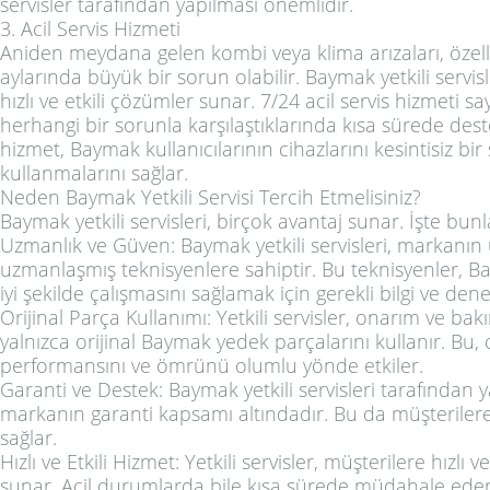
servisler tarafından yapılması önemlidir.
3. Acil Servis Hizmeti
Aniden meydana gelen kombi veya klima arızaları, özelli
aylarında büyük bir sorun olabilir. Baymak yetkili servis
hızlı ve etkili çözümler sunar. 7/24 acil servis hizmeti s
herhangi bir sorunla karşılaştıklarında kısa sürede deste
hizmet, Baymak kullanıcılarının cihazlarını kesintisiz bir
kullanmalarını sağlar.
Neden Baymak Yetkili Servisi Tercih Etmelisiniz?
Baymak yetkili servisleri, birçok avantaj sunar. İşte bunl
Uzmanlık ve Güven: Baymak yetkili servisleri, markanı
uzmanlaşmış teknisyenlere sahiptir. Bu teknisyenler, 
iyi şekilde çalışmasını sağlamak için gerekli bilgi ve den
Orijinal Parça Kullanımı: Yetkili servisler, onarım ve ba
yalnızca orijinal Baymak yedek parçalarını kullanır. Bu, 
performansını ve ömrünü olumlu yönde etkiler.
Garanti ve Destek: Baymak yetkili servisleri tarafından y
markanın garanti kapsamı altındadır. Bu da müşteriler
sağlar.
Hızlı ve Etkili Hizmet: Yetkili servisler, müşterilere hızlı 
sunar. Acil durumlarda bile kısa sürede müdahale eder