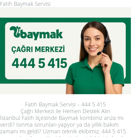
Fatih Baymak Servisi
Fatih Baymak Servisi – 444 5 415
Çağrı Merkezi ile Hemen Destek Alın
İstanbul Fatih ilçesinde Baymak kombiniz arıza mı
verdi? Isınma sorunları yaşıyor ya da yıllık bakım
zamanı mı geldi? Uzman teknik ekibimiz, 444 5 415