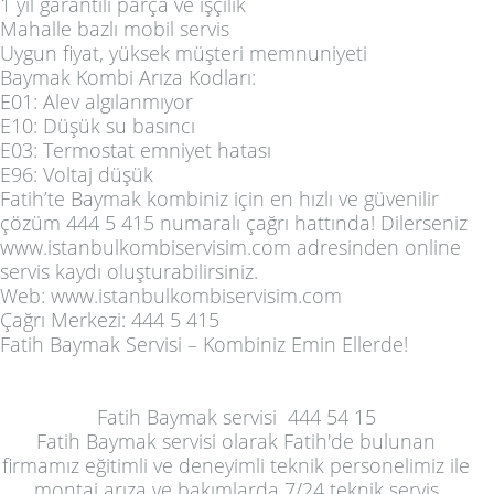
1 yıl garantili parça ve işçilik
Mahalle bazlı mobil servis
Uygun fiyat, yüksek müşteri memnuniyeti
Baymak Kombi Arıza Kodları:
E01: Alev algılanmıyor
E10: Düşük su basıncı
E03: Termostat emniyet hatası
E96: Voltaj düşük
Fatih’te Baymak kombiniz için en hızlı ve güvenilir
çözüm
444 5 415
numaralı çağrı hattında! Dilerseniz
www.istanbulkombiservisim.com
adresinden online
servis kaydı oluşturabilirsiniz.
Web:
www.istanbulkombiservisim.com
Çağrı Merkezi:
444 5 415
Fatih Baymak Servisi – Kombiniz Emin Ellerde!
Fatih Baymak servisi
444 54 15
Fatih Baymak servisi
olarak Fatih'de bulunan
firmamız eğitimli ve deneyimli teknik personelimiz ile
montaj arıza ve bakımlarda 7/24 teknik servis