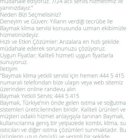
müdahale ediyoruz. 7/24 acil servis hizmetimiz ile
yanınızdayız."
Neden Bizi Seçmelisiniz?
Deneyim ve Güven: Yılların verdiği tecrübe ile
Baymak klima servisi konusunda uzman ekibimizle
hizmetinizdeyiz.
Hızlı ve Etkin Çözümler: Arızalara en hızlı şekilde
müdahale ederek sorununuzu çözüyoruz.
Uygun Fiyatlar: Kaliteli hizmeti uygun fiyatlarla
sunuyoruz.
İletişim
"Baymak klima yetkili servisi için hemen 444 5 415
numaralı telefondan bize ulaşın veya web sitemiz
üzerinden online randevu alın
Baymak Yetkili Servis: 444 5 415
Baymak, Türkiye'nin önde gelen ısıtma ve soğutma
sistemleri üreticilerinden biridir. Kaliteli ürünleri ve
müşteri odaklı hizmet anlayışıyla tanınan Baymak,
kullanıcılarına geniş bir yelpazede kombi, klima, su
ısıtıcıları ve diğer ısıtma çözümleri sunmaktadır. Bu
ürünlerin uzun ömürlü ve verimli bir şekilde