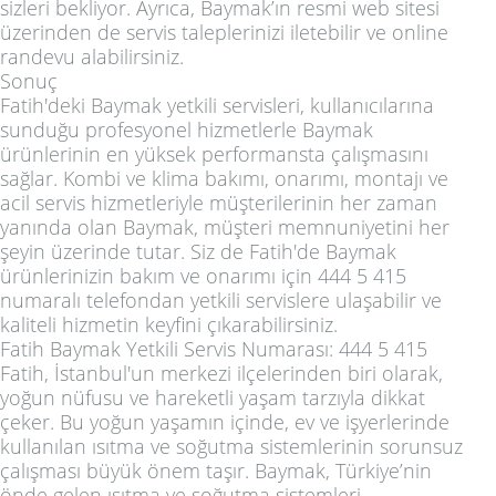
sizleri bekliyor. Ayrıca, Baymak’ın resmi web sitesi
üzerinden de servis taleplerinizi iletebilir ve online
randevu alabilirsiniz.
Sonuç
Fatih'deki Baymak yetkili servisleri, kullanıcılarına
sunduğu profesyonel hizmetlerle Baymak
ürünlerinin en yüksek performansta çalışmasını
sağlar. Kombi ve klima bakımı, onarımı, montajı ve
acil servis hizmetleriyle müşterilerinin her zaman
yanında olan Baymak, müşteri memnuniyetini her
şeyin üzerinde tutar. Siz de Fatih'de Baymak
ürünlerinizin bakım ve onarımı için 444 5 415
numaralı telefondan yetkili servislere ulaşabilir ve
kaliteli hizmetin keyfini çıkarabilirsiniz.
Fatih Baymak Yetkili Servis Numarası: 444 5 415
Fatih, İstanbul'un merkezi ilçelerinden biri olarak,
yoğun nüfusu ve hareketli yaşam tarzıyla dikkat
çeker. Bu yoğun yaşamın içinde, ev ve işyerlerinde
kullanılan ısıtma ve soğutma sistemlerinin sorunsuz
çalışması büyük önem taşır. Baymak, Türkiye’nin
önde gelen ısıtma ve soğutma sistemleri