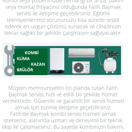
Kombi veya şofbeninizde herhangi bir arıza, bakım
veya montaj ihtiyacınız olduğunda Fatih Baymak
servisi ile iletişime geçebilirsiniz. Eğitimli
teknisyenlerimiz sorununuzu kısa sürede tespit
ederek en uygun çözümü sunacak ve cihazınızın
tekrar sağlıklı bir şekilde çalışmasını sağlayacaktır.
Müşteri memnuniyetini ön planda tutan Fatih
Baymak servisi, hızlı ve etkili bir şekilde hizmet
vermektedir. Güvenilir ve garantili bir servis hizmeti
almak için bizimle iletişime geçebilirsiniz.
Fatih'de Baymak kombi servisi hizmeti almak
isterseniz, alanında uzman ve deneyimli bir teknik
ekip ile çalışmalısınız. Bu sayede kombinizin bakımı,