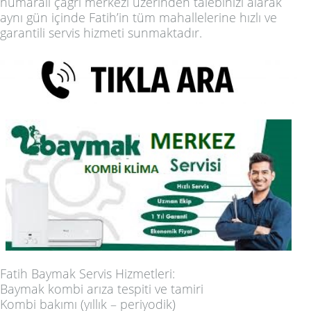
numaralı çağrı merkezi üzerinden talebinizi alarak
aynı gün içinde Fatih’in tüm mahallelerine hızlı ve
garantili servis hizmeti sunmaktadır.
Fatih Baymak Servis Hizmetleri:
Baymak kombi arıza tespiti ve tamiri
Kombi bakımı (yıllık – periyodik)