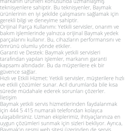
markanın ürünleri konusunda uzmanlaşmış
teknisyenlere sahiptir. Bu teknisyenler, Baymak
ürünlerinin en iyi şekilde çalışmasını sağlamak için
gerekli bilgi ve deneyime sahiptir.
Orijinal Parça Kullanımı: Yetkili servisler, onarım ve
bakım işlemlerinde yalnızca orijinal Baymak yedek
parçalarını kullanır. Bu, cihazların performansını ve
ömrünü olumlu yönde etkiler.
Garanti ve Destek: Baymak yetkili servisleri
tarafından yapılan işlemler, markanın garanti
kapsamı altındadır. Bu da müşterilere ek bir
güvence sağlar.
Hızlı ve Etkili Hizmet: Yetkili servisler, müşterilere hızlı
ve etkili çözümler sunar. Acil durumlarda bile kısa
sürede müdahale ederek sorunları çözerler.
İletişim
Baymak yetkili servis hizmetlerinden faydalanmak
için 444 5 415 numaralı telefondan kolayca
ulaşabilirsiniz. Uzman ekiplerimiz, ihtiyaçlarınıza en
uygun çözümleri sunmak için sizleri bekliyor. Ayrıca,
Baymak’ın resmi web sitesi üzerinden de servis