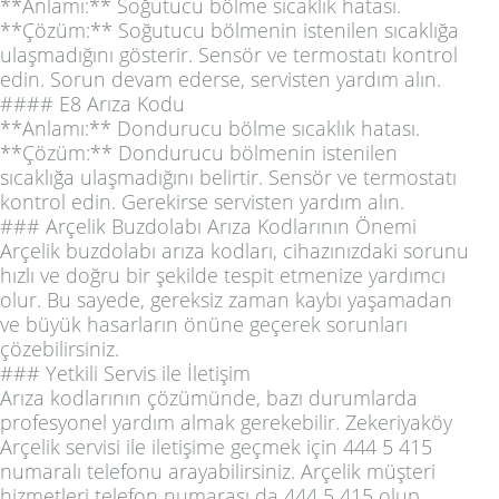
**Anlamı:** Soğutucu bölme sıcaklık hatası.
**Çözüm:** Soğutucu bölmenin istenilen sıcaklığa
ulaşmadığını gösterir. Sensör ve termostatı kontrol
edin. Sorun devam ederse, servisten yardım alın.
#### E8 Arıza Kodu
**Anlamı:** Dondurucu bölme sıcaklık hatası.
**Çözüm:** Dondurucu bölmenin istenilen
sıcaklığa ulaşmadığını belirtir. Sensör ve termostatı
kontrol edin. Gerekirse servisten yardım alın.
### Arçelik Buzdolabı Arıza Kodlarının Önemi
Arçelik buzdolabı arıza kodları, cihazınızdaki sorunu
hızlı ve doğru bir şekilde tespit etmenize yardımcı
olur. Bu sayede, gereksiz zaman kaybı yaşamadan
ve büyük hasarların önüne geçerek sorunları
çözebilirsiniz.
### Yetkili Servis ile İletişim
Arıza kodlarının çözümünde, bazı durumlarda
profesyonel yardım almak gerekebilir. Zekeriyaköy
Arçelik servisi ile iletişime geçmek için 444 5 415
numaralı telefonu arayabilirsiniz. Arçelik müşteri
hizmetleri telefon numarası da 444 5 415 olup,