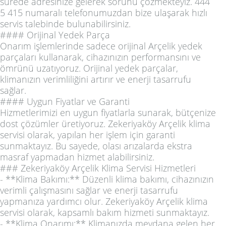
sürede adresinize gelerek sorunu çözmekteyiz. 444
5 415 numaralı telefonumuzdan bize ulaşarak hızlı
servis talebinde bulunabilirsiniz.
#### Orijinal Yedek Parça
Onarım işlemlerinde sadece orijinal Arçelik yedek
parçaları kullanarak, cihazınızın performansını ve
ömrünü uzatıyoruz. Orijinal yedek parçalar,
klimanızın verimliliğini artırır ve enerji tasarrufu
sağlar.
#### Uygun Fiyatlar ve Garanti
Hizmetlerimizi en uygun fiyatlarla sunarak, bütçenize
dost çözümler üretiyoruz. Zekeriyaköy Arçelik klima
servisi olarak, yapılan her işlem için garanti
sunmaktayız. Bu sayede, olası arızalarda ekstra
masraf yapmadan hizmet alabilirsiniz.
### Zekeriyaköy Arçelik Klima Servisi Hizmetleri
- **Klima Bakımı:** Düzenli klima bakımı, cihazınızın
verimli çalışmasını sağlar ve enerji tasarrufu
yapmanıza yardımcı olur. Zekeriyaköy Arçelik klima
servisi olarak, kapsamlı bakım hizmeti sunmaktayız.
- **Klima Onarımı:** Klimanızda meydana gelen her