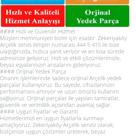
#### Hızlı ve Güvenilir Hizmet
Müşteri memnuniyeti bizim için esastır. Zekeriyaköy
Arçelik servis iletişim numarası 444 5 415 ile bize
ulaştığınızda, hızlıca yanıt veriyor ve en kısa sürede
adresinize geliyoruz. Hızlı ve etkili çözümlerimizle,
beyaz eşyalarınızın arızalarını gideriyoruz.
#### Orijinal Yedek Parça
Onarım işlemlerinde sadece orijinal Arçelik yedek
parçalar kullanıyoruz. Bu sayede, cihazlarınızın
performansını artırıyor ve uzun ömürlü kullanım
sağlıyoruz. Orijinal parçalar ile yapılan tamiratlar,
güvenlik ve verimlilik açısından avantaj sağlar.
#### Uygun Fiyatlar ve Garanti
Hizmetlerimizi en uygun fiyatlarla sunmayı
amaçlıyoruz. Zekeriyaköy Arçelik servisi olarak,
bütçenize uygun çözümler üreterek, beyaz