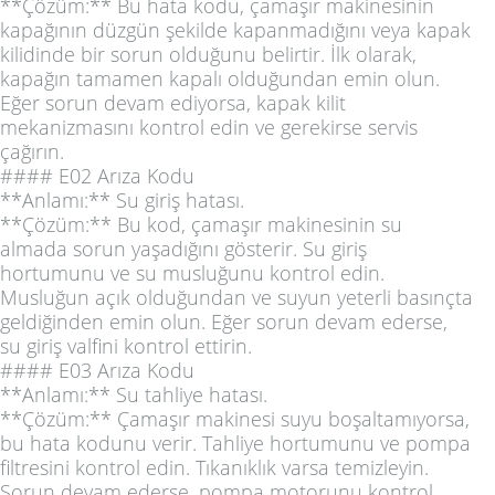
**Çözüm:** Bu hata kodu, çamaşır makinesinin
kapağının düzgün şekilde kapanmadığını veya kapak
kilidinde bir sorun olduğunu belirtir. İlk olarak,
kapağın tamamen kapalı olduğundan emin olun.
Eğer sorun devam ediyorsa, kapak kilit
mekanizmasını kontrol edin ve gerekirse servis
çağırın.
#### E02 Arıza Kodu
**Anlamı:** Su giriş hatası.
**Çözüm:** Bu kod, çamaşır makinesinin su
almada sorun yaşadığını gösterir. Su giriş
hortumunu ve su musluğunu kontrol edin.
Musluğun açık olduğundan ve suyun yeterli basınçta
geldiğinden emin olun. Eğer sorun devam ederse,
su giriş valfini kontrol ettirin.
#### E03 Arıza Kodu
**Anlamı:** Su tahliye hatası.
**Çözüm:** Çamaşır makinesi suyu boşaltamıyorsa,
bu hata kodunu verir. Tahliye hortumunu ve pompa
filtresini kontrol edin. Tıkanıklık varsa temizleyin.
Sorun devam ederse, pompa motorunu kontrol