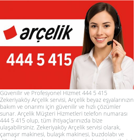
Güvenilir ve Profesyonel Hizmet 444 5 415
Zekeriyaköy Arçelik servisi, Arçelik beyaz eşyalarınızın
bakım ve onarımı için güvenilir ve hızlı çözümler
sunar. Arçelik Müşteri Hizmetleri telefon numarası
444 5 415 olup, tüm ihtiyaçlarınızda bize
ulaşabilirsiniz. Zekeriyaköy Arçelik servisi olarak,
çamaşır makinesi, bulaşık makinesi, buzdolabı ve