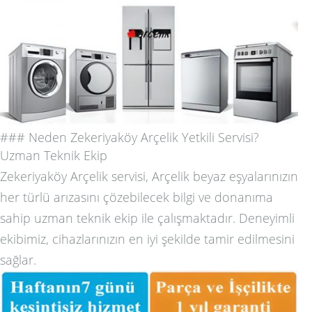
### Neden Zekeriyaköy Arçelik Yetkili Servisi?
Uzman Teknik Ekip
Zekeriyaköy Arçelik servisi, Arçelik beyaz eşyalarınızın
her türlü arızasını çözebilecek bilgi ve donanıma
sahip uzman teknik ekip ile çalışmaktadır. Deneyimli
ekibimiz, cihazlarınızın en iyi şekilde tamir edilmesini
sağlar.